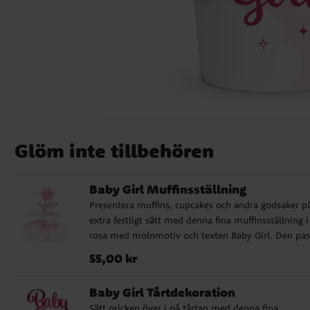
Glöm inte tillbehören
Baby Girl Muffinsställning
Presentera muffins, cupcakes och andra godsaker på
extra festligt sätt med denna fina muffinsställning i
rosa med molnmotiv och texten Baby Girl. Den pas
perfekt till baby shower, dop, välkomstfest eller an
Pris
:
55,00 kr
55,00 kr
firanden där du vill skapa ett sött och genomtänkt
dessertbord. Muffinsställningen blir en dekorativ de
Baby Girl Tårtdekoration
samtidigt som den gör det enkelt att lyfta fram
Sätt pricken över i på tårtan med denna fina