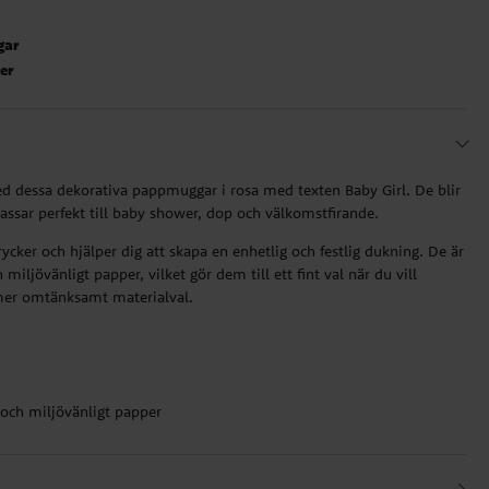
gar
ter
ed dessa dekorativa pappmuggar i rosa med texten Baby Girl. De blir
passar perfekt till baby shower, dop och välkomstfirande.
rycker och hjälper dig att skapa en enhetlig och festlig dukning. De är
 miljövänligt papper, vilket gör dem till ett fint val när du vill
mer omtänksamt materialval.
t och miljövänligt papper