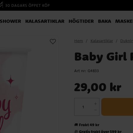
30 DAGARS ÖPPET KÖP
YSHOWER
KALASARTIKLAR
HÖGTIDER
BAKA
MASKE
Hem
Kalasartiklar
Dukni
Baby Girl
Art nr:
G4833
Pris
:
29,00 kr
29,00 kr
Frakt 49 kr
🚚
Gratis frakt över 599 kr
🎁