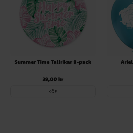
Summer Time Tallrikar 8-pack
Arie
39,00 kr
Pris
:
39,00 kr
KÖP