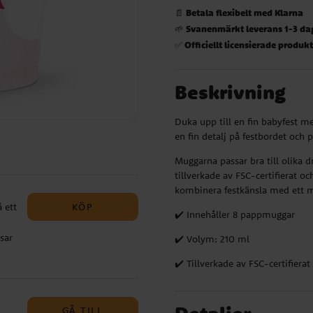
Betala flexibelt med Klarna
📄
Svanenmärkt leverans 1-3 da
🌱
Officiellt licensierade produk
✅
Beskrivning
Duka upp till en fin babyfest m
en fin detalj på festbordet och 
Muggarna passar bra till olika d
tillverkade av FSC-certifierat och
kombinera festkänsla med ett 
KÖP
 ett
✔️ Innehåller 8 pappmuggar
sar
✔️ Volym: 210 ml
dra
✔️ Tillverkade av FSC-certifiera
talj
GÅ TILL