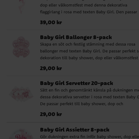
dop eller välkomstfest med denna dekorativa
mjuk och genomtänkt festmiljö. ✔️ Storlek: 46 cm 
flaggirlang i rosa med texten Baby Girl. Den passar
Kan fyllas med helium eller luft ✔️ Självslutande ven
perfekt över festbordet, mot väggen eller som del a
Pris
:
39,00 kr
39,00 kr
en större dekoration. Flaggirlangen är enkel att hän
upp och hjälper dig snabbt att skapa en söt och
Baby Girl Ballonger 8-pack
genomtänkt känsla i rummet. ✔️ Längd: 10 meter ✔
Skapa en söt och festlig stämning med dessa rosa
Flaggor i storlek 20 x 30 cm ✔️ Tillverkad av plast
ballonger med texten Baby Girl. De passar perfekt
dekoration till baby shower, dop eller välkomstfest
blir en fin detalj i rummet när du vill skapa en
Pris
:
29,00 kr
29,00 kr
genomtänkt babydukning. Ballongerna passar lika b
ballongbuketter som tillsammans med annan
Baby Girl Servetter 20-pack
festdekoration och hjälper dig snabbt att lyfta känsl
Sätt en fin och genomtänkt känsla på dukningen m
rummet. De blir ca 30 cm stora uppblåsta, och vi
dessa dekorativa servetter i rosa med texten Baby G
rekommenderar att en ballongpump används för
De passar perfekt till baby shower, dop och
enklare uppblåsning. ✔️ Innehåller 8 ballonger ✔️
dessertbord när du vill skapa en söt och enhetlig
Storlek: ca 30 cm uppblåsta ✔️ Vi rekommenderar a
Pris
:
29,00 kr
29,00 kr
festdukning. Servetterna är både praktiska och
en ballongpump används
dekorativa och hjälper dig att skapa ett fint
Baby Girl Assietter 8-pack
helhetsintryck på bordet. De är tillverkade av FSC-
Gör dukningen extra fin inför baby shower, dop elle
certifierat och miljövänligt papper, vilket gör dem ti