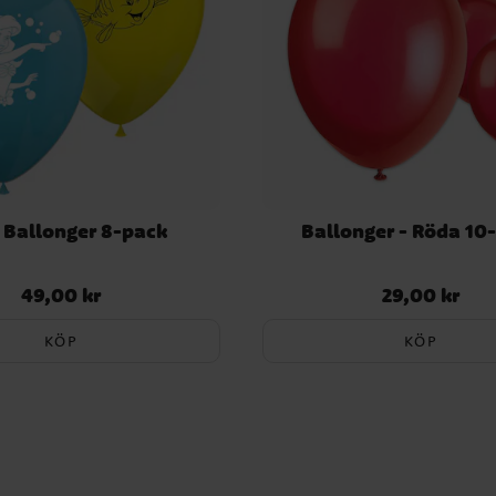
l Ballonger 8-pack
Ballonger - Röda 10
49,00 kr
29,00 kr
Pris
:
49,00 kr
Pris
:
29,00 kr
KÖP
KÖP