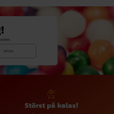
!
danden.
Skicka
Störst på kalas!