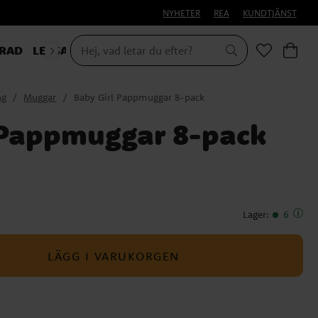
NYHETER
REA
KUNDTJÄNST
RAD
LEKSAKER & PRESENTER
ng
Muggar
Baby Girl Pappmuggar 8-pack
 Pappmuggar 8-pack
Lager
:
6
LÄGG I VARUKORGEN