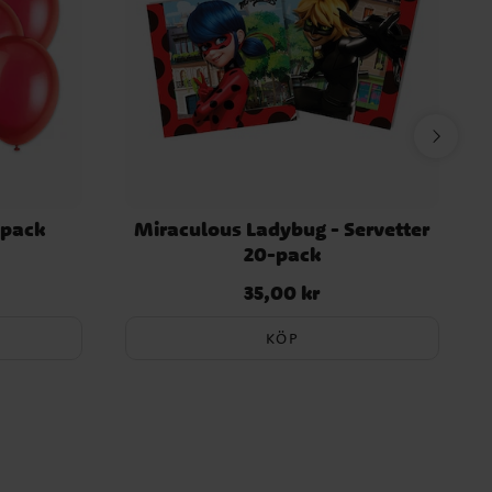
-pack
Miraculous Ladybug - Servetter
20-pack
35,00 kr
Pris
:
35,00 kr
KÖP