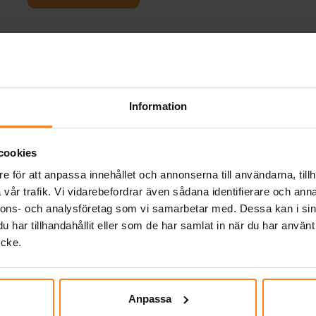
er
g
 fin
ll
Information
Relaterade produkter
nke.
er
cookies
e för att anpassa innehållet och annonserna till användarna, tillh
vår trafik. Vi vidarebefordrar även sådana identifierare och anna
nnons- och analysföretag som vi samarbetar med. Dessa kan i sin
har tillhandahållit eller som de har samlat in när du har använt
ycke.
Anpassa