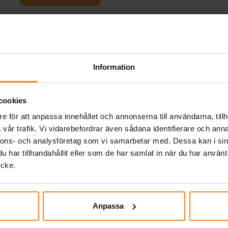
gar
ch
g
 fin
Information
ll
Relaterade produkter
nke.
cookies
er
e för att anpassa innehållet och annonserna till användarna, tillh
vår trafik. Vi vidarebefordrar även sådana identifierare och anna
nnons- och analysföretag som vi samarbetar med. Dessa kan i sin
har tillhandahållit eller som de har samlat in när du har använt
ycke.
Anpassa