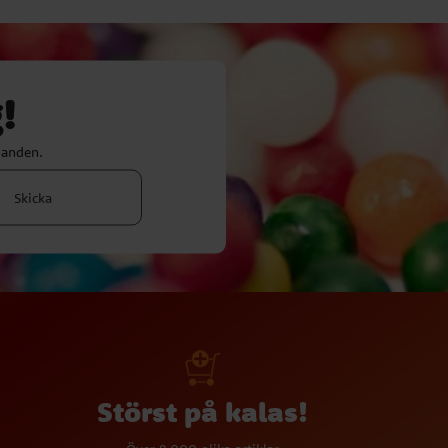
!
danden.
Skicka
Störst på kalas!