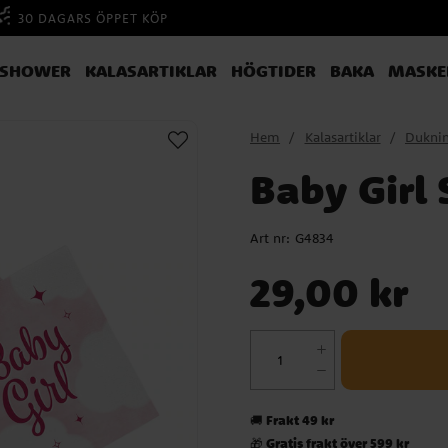
30 DAGARS ÖPPET KÖP
YSHOWER
KALASARTIKLAR
HÖGTIDER
BAKA
MASKE
Hem
Kalasartiklar
Dukni
Baby Girl 
Art nr:
G4834
Pris
:
29,00 kr
29,00 kr
Frakt 49 kr
🚚
Gratis frakt över 599 kr
🎁