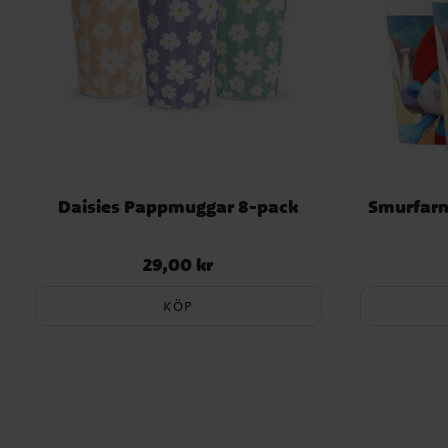
Daisies Pappmuggar 8-pack
Smurfar
29,00 kr
Pris
:
29,00 kr
KÖP