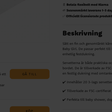
Betala flexibelt med Klarna
📄
Svanenmärkt leverans 1-3 da
🌱
Officiellt licensierade produk
✅
Beskrivning
Sätt en fin och genomtänkt kän
Baby Girl. De passar perfekt til
enhetlig festdukning.
Servetterna är både praktiska oc
bordet. De är tillverkade av FSC-
en festlig dukning med omtank
GÅ TILL
 ett
✔️ Innehåller 20 3-lags servette
sar
dra
✔️ Tillverkade av FSC-certifiera
✔️ Perfekta till baby shower, d
talj
KÖP