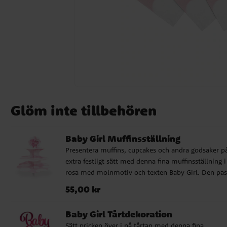
Glöm inte tillbehören
Baby Girl Muffinsställning
Presentera muffins, cupcakes och andra godsaker på
extra festligt sätt med denna fina muffinsställning i
rosa med molnmotiv och texten Baby Girl. Den pas
perfekt till baby shower, dop, välkomstfest eller an
Pris
:
55,00 kr
55,00 kr
firanden där du vill skapa ett sött och genomtänkt
dessertbord. Muffinsställningen blir en dekorativ de
Baby Girl Tårtdekoration
samtidigt som den gör det enkelt att lyfta fram
Sätt pricken över i på tårtan med denna fina