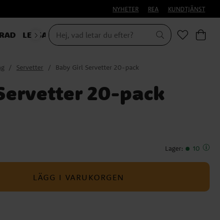
NYHETER
REA
KUNDTJÄNST
RAD
LEKSAKER & PRESENTER
ng
Servetter
Baby Girl Servetter 20-pack
Servetter 20-pack
Lager
:
10
LÄGG I VARUKORGEN