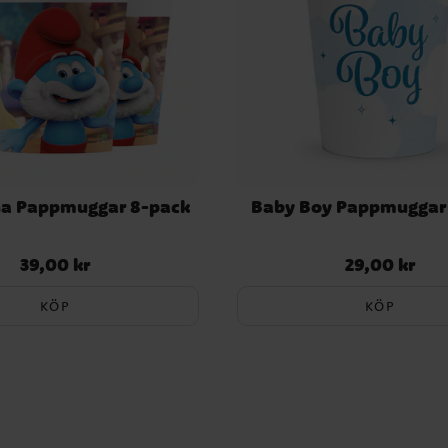
na Pappmuggar 8-pack
Baby Boy Pappmuggar
39,00 kr
29,00 kr
Pris
:
39,00 kr
Pris
:
29,00 kr
KÖP
KÖP