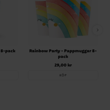
 8-pack
Rainbow Party - Pappmuggar 8-
pack
29,00 kr
Pris
:
29,00 kr
KÖP