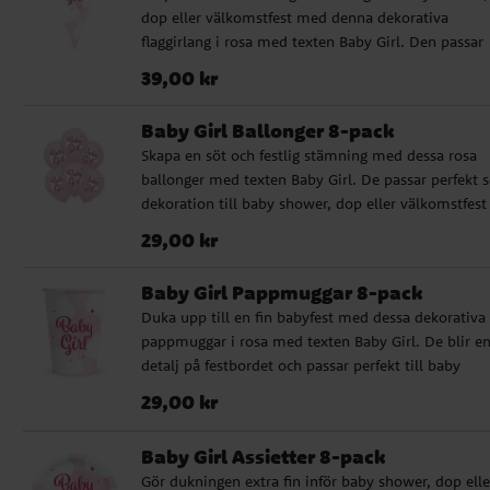
dop eller välkomstfest med denna dekorativa
mjuk och genomtänkt festmiljö. ✔️ Storlek: 46 cm 
flaggirlang i rosa med texten Baby Girl. Den passar
Kan fyllas med helium eller luft ✔️ Självslutande ven
perfekt över festbordet, mot väggen eller som del a
Pris
:
39,00 kr
39,00 kr
en större dekoration. Flaggirlangen är enkel att hän
upp och hjälper dig snabbt att skapa en söt och
Baby Girl Ballonger 8-pack
genomtänkt känsla i rummet. ✔️ Längd: 10 meter ✔
Skapa en söt och festlig stämning med dessa rosa
Flaggor i storlek 20 x 30 cm ✔️ Tillverkad av plast
ballonger med texten Baby Girl. De passar perfekt
dekoration till baby shower, dop eller välkomstfest
blir en fin detalj i rummet när du vill skapa en
Pris
:
29,00 kr
29,00 kr
genomtänkt babydukning. Ballongerna passar lika b
ballongbuketter som tillsammans med annan
Baby Girl Pappmuggar 8-pack
festdekoration och hjälper dig snabbt att lyfta känsl
Duka upp till en fin babyfest med dessa dekorativa
rummet. De blir ca 30 cm stora uppblåsta, och vi
pappmuggar i rosa med texten Baby Girl. De blir en
rekommenderar att en ballongpump används för
detalj på festbordet och passar perfekt till baby
enklare uppblåsning. ✔️ Innehåller 8 ballonger ✔️
shower, dop och välkomstfirande. Muggarna passar
Storlek: ca 30 cm uppblåsta ✔️ Vi rekommenderar a
Pris
:
29,00 kr
29,00 kr
till olika drycker och hjälper dig att skapa en enhetl
en ballongpump används
och festlig dukning. De är tillverkade av FSC-certifie
Baby Girl Assietter 8-pack
och miljövänligt papper, vilket gör dem till ett fint 
Gör dukningen extra fin inför baby shower, dop elle
när du vill kombinera festkänsla med ett mer