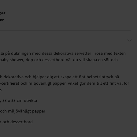
gar
ter
sla på dukningen med dessa dekorativa servetter i rosa med texten
l baby shower, dop och dessertbord när du vill skapa en söt och
h dekorativa och hjälper dig att skapa ett fint helhetsintryck på
certifierat och miljövänligt papper, vilket gör dem till ett fint val för
e.
r, 33 x 33 cm utvikta
t och miljövänligt papper
op och dessertbord