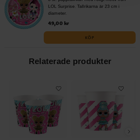
LOL Surprise. Tallrikarna är 23 cm i
diameter.
Pris
49,00 kr
:
49,00 kr
KÖP
Relaterade produkter