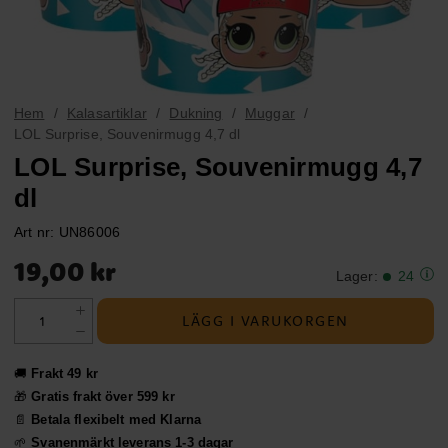
Hem
Kalasartiklar
Dukning
Muggar
LOL Surprise, Souvenirmugg 4,7 dl
LOL Surprise, Souvenirmugg 4,7
dl
Art nr:
UN86006
Pris
:
19,00 kr
19,00 kr
Lager
:
24
LÄGG I VARUKORGEN
🚚
Frakt 49 kr
🎁
Gratis frakt över 599 kr
📄
Betala flexibelt med Klarna
🌱
Svanenmärkt leverans 1-3 dagar