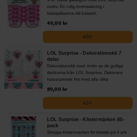
motiv. En rolig överraskning i
kalaspåsarna vid kalaset.
Pris
49,00 kr
:
49,00 kr
KÖP
LOL Surprise - Dekorationskit 7
delar
Dekorationskit med motiv av de gulliga
dockorna från LOL Surprise. Dekorera
kalasrummet fint med alla olika
medföljande dekorationer.
Pris
89,00 kr
:
89,00 kr
Förpackningen innehåller 2 st.
honeycomb bordsdekorationer (ca 15
KÖP
cm höga), 4 st. hängande dekorationer
(motiven är ca 14 cm i diameter) och en
LOL Surprise - Klistermärken 80-
vacker flaggirlang (ca 243 cm lång).
pack
Skojiga klistermärken fördelade på 4 ark