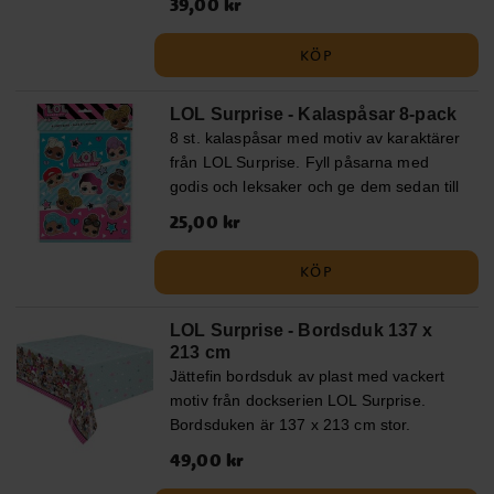
Pris
39,00 kr
:
39,00 kr
KÖP
LOL Surprise - Kalaspåsar 8-pack
8 st. kalaspåsar med motiv av karaktärer
från LOL Surprise. Fyll påsarna med
godis och leksaker och ge dem sedan till
kompisarna under kalaset.
Pris
25,00 kr
:
25,00 kr
KÖP
LOL Surprise - Bordsduk 137 x
213 cm
Jättefin bordsduk av plast med vackert
motiv från dockserien LOL Surprise.
Bordsduken är 137 x 213 cm stor.
Pris
49,00 kr
:
49,00 kr