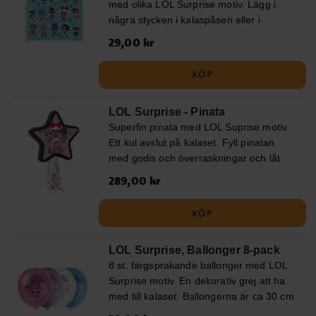
med olika LOL Surprise motiv. Lägg i
några stycken i kalaspåsen eller i
partyboxen när det är dags för kalas.
Pris
29,00 kr
:
29,00 kr
Förpackningen innehåller totalt 80 st.
klistermärken.
KÖP
LOL Surprise - Pinata
Superfin pinata med LOL Suprise motiv.
Ett kul avslut på kalaset. Fyll pinatan
med godis och överraskningar och låt
sedan barnen dra i snörena för att
Pris
289,00 kr
:
289,00 kr
tömma innehållet. Pinatan är ca 40 x 50
cm stor och säljs tom.
KÖP
LOL Surprise, Ballonger 8-pack
8 st. färgsprakande ballonger med LOL
Surprise motiv. En dekorativ grej att ha
med till kalaset. Ballongerna är ca 30 cm
i diameter uppblåsta.