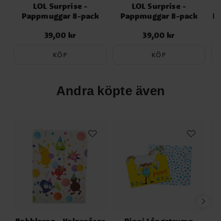
LOL Surprise -
LOL Surprise -
Pappmuggar 8-pack
Pappmuggar 8-pack
Pl
39,00 kr
39,00 kr
Pris
:
39,00 kr
Pris
:
39,00 kr
KÖP
KÖP
Andra köpte även
Babblarna - Kalaspåsar
Pippi Långstrump