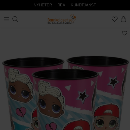
NYHETER
REA
KUNDTJÄNST