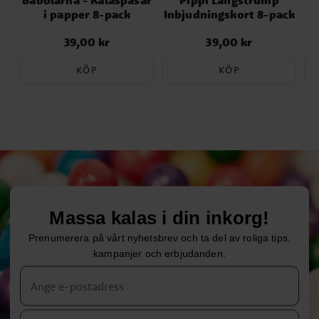
i papper 8-pack
Inbjudningskort 8-pack
39,00 kr
39,00 kr
Pris
:
39,00 kr
Pris
:
39,00 kr
KÖP
KÖP
Massa kalas i din inkorg!
Prenumerera på vårt nyhetsbrev och ta del av roliga tips,
kampanjer och erbjudanden.