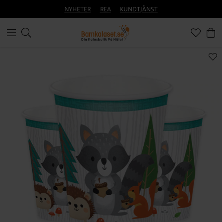
NYHETER
REA
KUNDTJÄNST