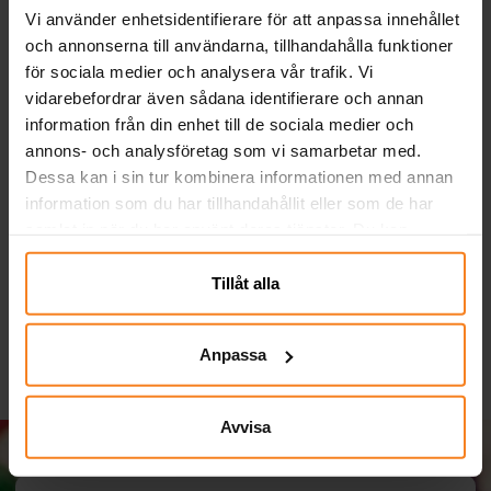
Vi använder enhetsidentifierare för att anpassa innehållet
och annonserna till användarna, tillhandahålla funktioner
för sociala medier och analysera vår trafik. Vi
vidarebefordrar även sådana identifierare och annan
information från din enhet till de sociala medier och
annons- och analysföretag som vi samarbetar med.
Dessa kan i sin tur kombinera informationen med annan
Ariel - Servetter 20-
Pirates Island - Tallrikar
information som du har tillhandahållit eller som de har
pack
8-pack
samlat in när du har använt deras tjänster. Du kan
35,00 kr
39,00 kr
Pris
:
35,00 kr
Pris
:
39,00 kr
närsomhelst ändra ditt samtycke.
Tillåt alla
KÖP
KÖP
Anpassa
Avvisa