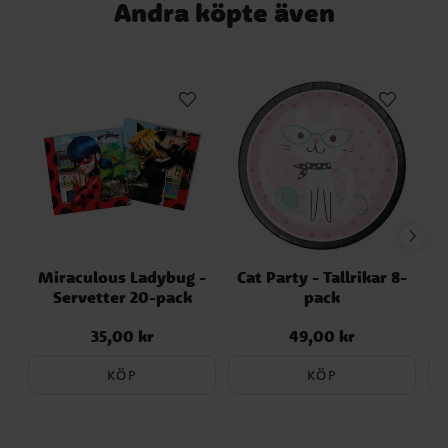
Andra köpte även
Miraculous Ladybug -
Cat Party - Tallrikar 8-
B
Servetter 20-pack
pack
35,00 kr
49,00 kr
Pris
:
35,00 kr
Pris
:
49,00 kr
KÖP
KÖP