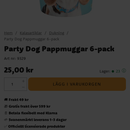
Hem
Kalasartiklar
Dukning
Party Dog Pappmuggar 6-pack
Party Dog Pappmuggar 6-pack
Art nr:
9329
Pris
:
25,00 kr
25,00 kr
Lager
:
23
LÄGG I VARUKORGEN
Frakt 49 kr
🚚
Gratis frakt över 599 kr
🎁
Betala flexibelt med Klarna
📄
Svanenmärkt leverans 1-3 dagar
🌱
Officiellt licensierade produkter
✅