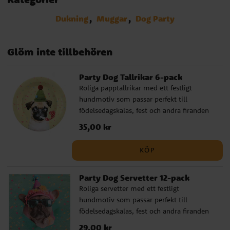
Dukning
Muggar
Dog Party
Glöm inte tillbehören
Party Dog Tallrikar 6-pack
Roliga papptallrikar med ett festligt
hundmotiv som passar perfekt till
födelsedagskalas, fest och andra firanden
där dukningen gärna får sticka ut. Hunden
Pris
35,00 kr
:
35,00 kr
med kalasmössa och partytuta ger
tallrikarna ett lekfullt uttryck, medan
KÖP
konfettimönstret i bakgrunden förstärker
känslan av party. ✔️ Diameter: 22,5 cm ✔️
Party Dog Servetter 12-pack
Material: papper ✔️ Perfekta till kalas och
Roliga servetter med ett festligt
fest med lekfullt tema
hundmotiv som passar perfekt till
födelsedagskalas, fest och andra firanden
där dukningen gärna får sticka ut. Hunden
Pris
29,00 kr
:
29,00 kr