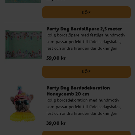
med solglasögon och kalashatt ger ett
kaxigt och lekfullt uttryck, medan den
KÖP
färgglada konfettibakgrunden förstärker
den festliga känslan. ✔️ Mått: 33 x 33 cm
Party Dog Bordslöpare 2,5 meter
utvikta ✔️ Material: 3-lagers papper ✔️
Rolig bordslöpare med festliga hundmotiv
Perfekta till kalas och fest med lekfullt
som passar perfekt till födelsedagskalas,
tema
fest och andra firanden där dukningen
gärna får ta plats. Hundarna med
Pris
59,00 kr
:
59,00 kr
kalashattar längs kanterna ger ett lekfullt
uttryck, medan den färgglada
KÖP
konfettibakgrunden binder ihop hela
dukningen. Bordslöparen är ett enkelt sätt
Party Dog Bordsdekoration
att skapa ett livfullt och genomtänkt
Honeycomb 20 cm
kalasbord. ✔️ Mått: 2,5 meter lång och 30
Rolig bordsdekoration med hundmotiv
cm bred ✔️ Material: polyester
som passar perfekt till födelsedagskalas,
fest och andra firanden där dukningen
gärna får sticka ut. Hunden med
Pris
39,00 kr
:
39,00 kr
solglasögon och kalashatt tillsammans
med den färgglada honeycomb-delen gör