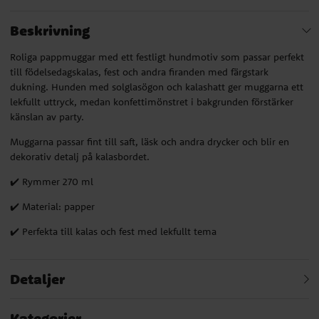
Beskrivning
Roliga pappmuggar med ett festligt hundmotiv som passar perfekt
till födelsedagskalas, fest och andra firanden med färgstark
dukning. Hunden med solglasögon och kalashatt ger muggarna ett
lekfullt uttryck, medan konfettimönstret i bakgrunden förstärker
känslan av party.
Muggarna passar fint till saft, läsk och andra drycker och blir en
dekorativ detalj på kalasbordet.
✔️ Rymmer 270 ml
✔️ Material: papper
✔️ Perfekta till kalas och fest med lekfullt tema
Detaljer
Kategorier