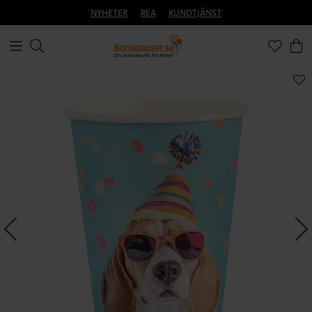
NYHETER
REA
KUNDTJÄNST