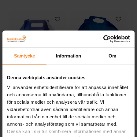
Samtycke
Information
Om
Partybox - Mörkblå
Paw Patrol Partybox
Denna webbplats använder cookies
Vi använder enhetsidentifierare för att anpassa innehållet
9,00 kr
15,00 kr
Pris
:
9,00 kr
Pris
:
15,00 kr
och annonserna till användarna, tillhandahålla funktioner
för sociala medier och analysera vår trafik. Vi
KÖP
KÖP
vidarebefordrar även sådana identifierare och annan
information från din enhet till de sociala medier och
Andra köpte även
annons- och analysföretag som vi samarbetar med.
Dessa kan i sin tur kombinera informationen med annan