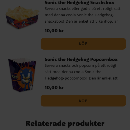
Sonic the Hedgehog Snacksbox
Servera snacks eller godis på ett roligt sätt
med denna coola Sonic the Hedgehog-
snacksbox! Den är enkel att vika ihop, är
tillverkad av papp och har måtten 15 x 11 x
Pris
10,00 kr
:
10,00 kr
6 cm. Säljs styckvis.
KÖP
Sonic the Hedgehog Popcornbox
Servera snacks och popcorn på ett roligt
sätt med denna coola Sonic the
Hedgehog-popcornbox! Den är enkel att
vika ihop, är tillverkad av papp och har
Pris
10,00 kr
:
10,00 kr
måtten 12 x 5 cm. Säljs styckvis.
KÖP
Relaterade produkter