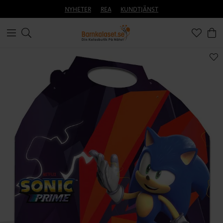
NYHETER
REA
KUNDTJÄNST