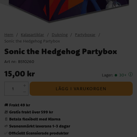
Hem
Kalasartiklar
Dukning
Partyboxar
Sonic the Hedgehog Partybox
Sonic the Hedgehog Partybox
Art nr:
BS10260
Pris
:
15,00 kr
15,00 kr
Lager
:
30+
LÄGG I VARUKORGEN
Frakt 49 kr
🚚
Gratis frakt över 599 kr
🎁
Betala flexibelt med Klarna
📄
Svanenmärkt leverans 1-3 dagar
🌱
Officiellt licensierade produkter
✅