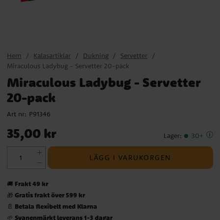
Hem
Kalasartiklar
Dukning
Servetter
Miraculous Ladybug - Servetter 20-pack
Miraculous Ladybug - Servetter
20-pack
Art nr:
P91346
Pris
:
35,00 kr
35,00 kr
Lager
:
30+
LÄGG I VARUKORGEN
Frakt 49 kr
🚚
Gratis frakt över 599 kr
🎁
Betala flexibelt med Klarna
📄
Svanenmärkt leverans 1-3 dagar
🌱