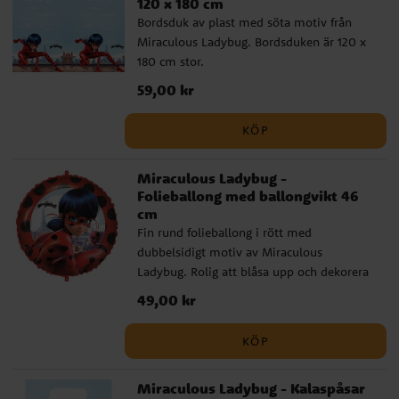
120 x 180 cm
Bordsduk av plast med söta motiv från
Miraculous Ladybug. Bordsduken är 120 x
180 cm stor.
Pris
59,00 kr
:
59,00 kr
KÖP
Miraculous Ladybug -
Folieballong med ballongvikt 46
cm
Fin rund folieballong i rött med
dubbelsidigt motiv av Miraculous
Ladybug. Rolig att blåsa upp och dekorera
med på ditt kalas. Ballongen är 46 cm i
Pris
49,00 kr
:
49,00 kr
diameter uppblåst och blåses upp med
luft eller helium. Förpackningen inkluderar
KÖP
även en ballongvikt, ett sugrör och snöre
som är ca 1,5 meter långt.
Miraculous Ladybug - Kalaspåsar