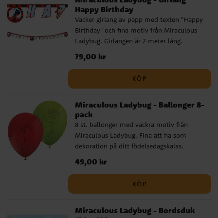
Happy Birthday
Vacker girlang av papp med texten "Happy
Birthday" och fina motiv från Miraculous
Ladybug. Girlangen är 2 meter lång.
Pris
79,00 kr
:
79,00 kr
KÖP
Miraculous Ladybug - Ballonger 8-
pack
8 st. ballonger med vackra motiv från
Miraculous Ladybug. Fina att ha som
dekoration på ditt födelsedagskalas.
Ballongerna blir ca 30 cm i diameter när
Pris
49,00 kr
:
49,00 kr
dom är uppblåsta och går att fylla med
luft och helium. Om du blåser upp med
KÖP
luft rekommenderar vi att du använder en
ballongpump.
Miraculous Ladybug - Bordsduk