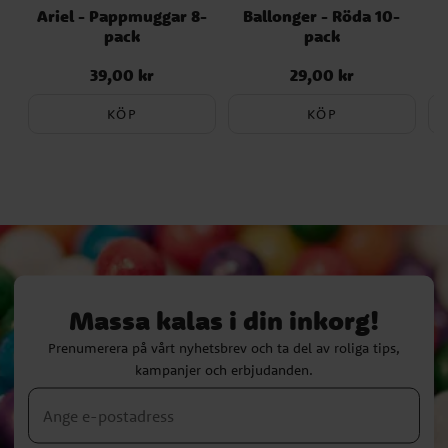
Ariel - Pappmuggar 8-
Ballonger - Röda 10-
pack
pack
39,00 kr
29,00 kr
Pris
:
39,00 kr
Pris
:
29,00 kr
KÖP
KÖP
Massa kalas i din inkorg!
Prenumerera på vårt nyhetsbrev och ta del av roliga tips,
kampanjer och erbjudanden.