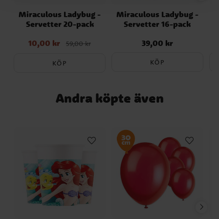
Miraculous Ladybug -
Miraculous Ladybug -
Servetter 20-pack
Servetter 16-pack
10,00 kr
39,00 kr
Nuvarande pris
:
Pris
:
39,00 kr
59,00 kr
10,00 kr
Tidigare pris
:
59,00 kr
KÖP
KÖP
Andra köpte även