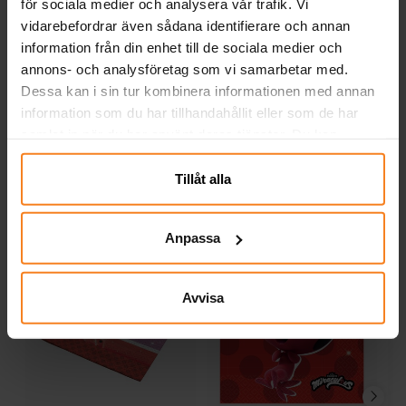
för sociala medier och analysera vår trafik. Vi
8 st. papptallrikar med röd som den
vidarebefordrar även sådana identifierare och annan
dominerande färgen och med motiv av
information från din enhet till de sociala medier och
Ladybug och Tikki från TV-serien
annons- och analysföretag som vi samarbetar med.
Miraculous Ladybug. Duka fram dessa när
Pris
49,00 kr
:
49,00 kr
Dessa kan i sin tur kombinera informationen med annan
det är dags för kalas med Miraculous
Ladybug som tema. Tallrikarna är ca 23 cm
information som du har tillhandahållit eller som de har
KÖP
i diameter.
samlat in när du har använt deras tjänster. Du kan
närsomhelst ändra ditt samtycke.
Tillåt alla
Relaterade produkter
Anpassa
Avvisa