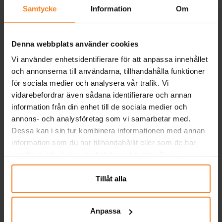
Pris
39,00 kr
:
39,00 kr
Samtycke
Information
Om
plats med ett resårband.
KÖP
Denna webbplats använder cookies
Stumble Guys - Pappmuggar 8-
Vi använder enhetsidentifierare för att anpassa innehållet
pack
och annonserna till användarna, tillhandahålla funktioner
8 st. pappmuggar med snyggt Stumble
för sociala medier och analysera vår trafik. Vi
Guys-motiv som gör dukningen extra
vidarebefordrar även sådana identifierare och annan
rolig. Med dessa i fokus blir muggarna en
given favorit på kalaset och passar perfekt
information från din enhet till de sociala medier och
Pris
39,00 kr
:
39,00 kr
till både saft och läsk. Muggarna är ca 10
annons- och analysföretag som vi samarbetar med.
cm höga, rymmer 200 ml och är
Dessa kan i sin tur kombinera informationen med annan
KÖP
tillverkade av FSC-märkt papper.
information som du har tillhandahållit eller som de har
samlat in när du har använt deras tjänster. Du kan
Stumble Guys - Tallrikar 8-pack
närsomhelst ändra ditt samtycke.
8 st. tallrikar med coolt Stumble Guys-
Tillåt alla
motiv som blir en hit på kalasbordet.
Tallrikarna är tillverkade av FSC-certifierat,
miljövänligt papper och är ca 23 cm i
Pris
55,00 kr
:
55,00 kr
Anpassa
diameter.