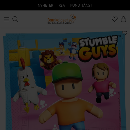
NYHETER
REA
KUNDTJÄNST