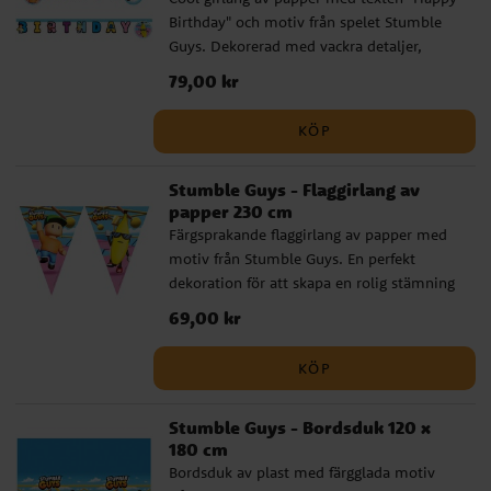
Birthday" och motiv från spelet Stumble
Guys. Dekorerad med vackra detaljer,
inspirerade av den färgglada världen.
Pris
79,00 kr
:
79,00 kr
Perfekt för att skapa en festlig stämning
vid födelsedagsfirandet! Girlangen är 2
KÖP
meter lång.
Stumble Guys - Flaggirlang av
papper 230 cm
Färgsprakande flaggirlang av papper med
motiv från Stumble Guys. En perfekt
dekoration för att skapa en rolig stämning
på kalaset! Girlangen är ca 2,3 meter lång
Pris
69,00 kr
:
69,00 kr
och varje vimpel är ca 24,5 cm hög.
KÖP
Stumble Guys - Bordsduk 120 x
180 cm
Bordsduk av plast med färgglada motiv