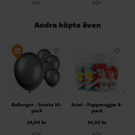
KÖP
KÖP
Andra köpte även
Ballonger - Svarta 10-
Ariel - Pappmuggar 8-
pack
pack
29,00 kr
39,00 kr
Pris
:
29,00 kr
Pris
:
39,00 kr
KÖP
KÖP