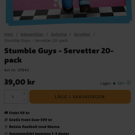
Hem
Kalasartiklar
Dukning
Servetter
Stumble Guys - Servetter 20-pack
Stumble Guys - Servetter 20-
pack
Art nr:
97943
Pris
:
39,00 kr
39,00 kr
Lager
:
30+
LÄGG I VARUKORGEN
Frakt 49 kr
🚚
Gratis frakt över 599 kr
🎁
Betala flexibelt med Klarna
📄
Svanenmärkt leverans 1-3 dagar
🌱