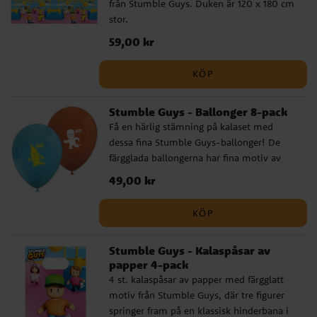
från Stumble Guys. Duken är 120 x 180 cm
stor.
Pris
59,00 kr
:
59,00 kr
KÖP
Stumble Guys - Ballonger 8-pack
Få en härlig stämning på kalaset med
dessa fina Stumble Guys-ballonger! De
färgglada ballongerna har fina motiv av
karaktärer från spelet, en rolig dekoration
Pris
49,00 kr
:
49,00 kr
som gör barnkalaset extra festligt.
Ballongerna blir ca 30 cm i diameter
KÖP
uppblåsta och kan fyllas med både luft och
helium. För enklare uppblåsning
Stumble Guys - Kalaspåsar av
rekommenderar vi att använda en
papper 4-pack
ballongpump.
4 st. kalaspåsar av papper med färgglatt
motiv från Stumble Guys, där tre figurer
springer fram på en klassisk hinderbana i