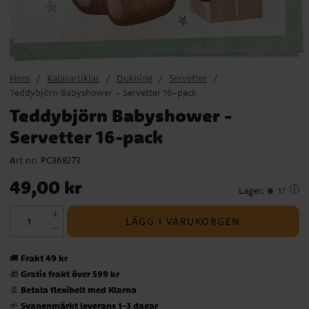
Hem
Kalasartiklar
Dukning
Servetter
Teddybjörn Babyshower - Servetter 16-pack
Teddybjörn Babyshower -
Servetter 16-pack
Art nr:
PC368273
Pris
:
49,00 kr
49,00 kr
Lager
:
17
LÄGG I VARUKORGEN
Frakt 49 kr
🚚
Gratis frakt över 599 kr
🎁
Betala flexibelt med Klarna
📄
Svanenmärkt leverans 1-3 dagar
🌱