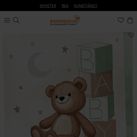
NYHETER
REA
KUNDTJÄNST