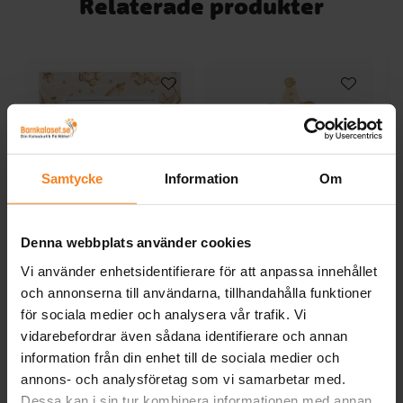
Relaterade produkter
Samtycke
Information
Om
Little Teddy
Teddybjörn Servetter
Bl
Denna webbplats använder cookies
Babyshower Servetter
10-pack
Vi använder enhetsidentifierare för att anpassa innehållet
12-pack
och annonserna till användarna, tillhandahålla funktioner
29,00 kr
29,00 kr
Pris
:
29,00 kr
Pris
:
29,00 kr
för sociala medier och analysera vår trafik. Vi
KÖP
KÖP
vidarebefordrar även sådana identifierare och annan
information från din enhet till de sociala medier och
annons- och analysföretag som vi samarbetar med.
Andra köpte även
Dessa kan i sin tur kombinera informationen med annan