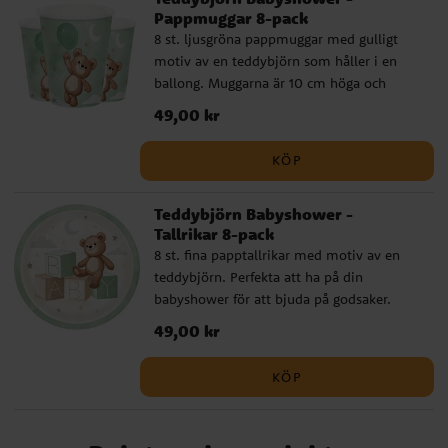
Pappmuggar 8-pack
8 st. ljusgröna pappmuggar med gulligt
motiv av en teddybjörn som håller i en
ballong. Muggarna är 10 cm höga och
rymmer 266 ml.
Pris
49,00 kr
:
49,00 kr
KÖP
Teddybjörn Babyshower -
Tallrikar 8-pack
8 st. fina papptallrikar med motiv av en
teddybjörn. Perfekta att ha på din
babyshower för att bjuda på godsaker.
Tallrikarna är 23 cm i diameter.
Pris
49,00 kr
:
49,00 kr
KÖP