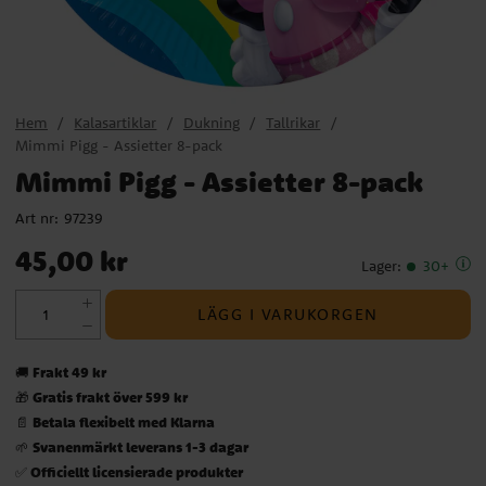
Hem
Kalasartiklar
Dukning
Tallrikar
Mimmi Pigg - Assietter 8-pack
Mimmi Pigg - Assietter 8-pack
Art nr:
97239
Pris
:
45,00 kr
45,00 kr
Lager
:
30+
LÄGG I VARUKORGEN
Frakt 49 kr
🚚
Gratis frakt över 599 kr
🎁
Betala flexibelt med Klarna
📄
Svanenmärkt leverans 1-3 dagar
🌱
Officiellt licensierade produkter
✅