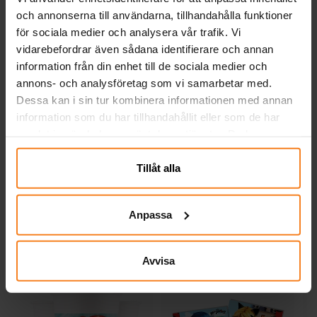
och annonserna till användarna, tillhandahålla funktioner
för sociala medier och analysera vår trafik. Vi
vidarebefordrar även sådana identifierare och annan
information från din enhet till de sociala medier och
annons- och analysföretag som vi samarbetar med.
Dessa kan i sin tur kombinera informationen med annan
Musse Pigg - Assietter
Musse Pigg - Assietter
8-pack
8-pack
E
information som du har tillhandahållit eller som de har
samlat in när du har använt deras tjänster. Du kan
45,00 kr
25,00 kr
Pris
:
45,00 kr
Nuvarande pris
:
39,00 kr
närsomhelst ändra ditt samtycke.
25,00 kr
Tidigare pris
:
39,00 kr
Tillåt alla
KÖP
KÖP
Anpassa
Andra köpte även
Avvisa