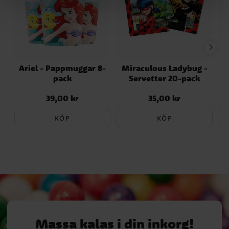
Ariel - Pappmuggar 8-
Miraculous Ladybug -
B
pack
Servetter 20-pack
39,00 kr
35,00 kr
Pris
:
39,00 kr
Pris
:
35,00 kr
KÖP
KÖP
Massa kalas i din inkorg!