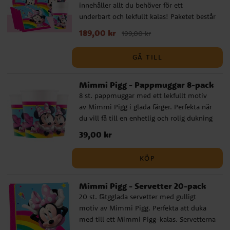
innehåller allt du behöver för ett
underbart och lekfullt kalas! Paketet består
av tallrikar (19,5 cm), pappmuggar (200
Nuvarande pris
189,00 kr
:
189,00 kr
Tidigare pris
:
199,00 kr
ml) och servetter (33 x 33 cm) för 8 eller 16
199,00 kr
personer. Dessutom ingår 10 mörkrosa och
GÅ TILL
10 ljusblå ballonger som skapar en härligt
festlig stämning, samt en rosa plastduk
Mimmi Pigg - Pappmuggar 8-pack
(137 x 274 cm) som gör dukningen
komplett. Med ett färdigt kalaspaket går
8 st. pappmuggar med ett lekfullt motiv
det snabbt och enkelt att ordna en
av Mimmi Pigg i glada färger. Perfekta när
oförglömlig födelsedag där barnen blir
du vill få till en enhetlig och rolig dukning
riktigt glada. Komplettera gärna med
på kalaset med Mimmi Pigg-tema.
Pris
39,00 kr
:
39,00 kr
kalaspåsar, partyboxar, godis, småleksaker
Muggarna är tillverkade av miljövänligt
och andra Mimmi Pigg-dekorationer för
FSC-certifierat papper, är cirka 10 cm höga
KÖP
att göra kalaset komplett.
och rymmer ca. 200 ml.
Mimmi Pigg - Servetter 20-pack
20 st. fätgglada servetter med gulligt
motiv av Mimmi Pigg. Perfekta att duka
med till ett Mimmi Pigg-kalas. Servetterna