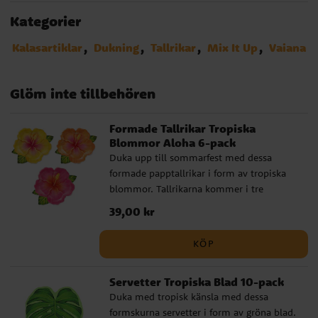
Kategorier
Kalasartiklar
Dukning
Tallrikar
Mix It Up
Vaiana
Glöm inte tillbehören
Formade Tallrikar Tropiska
Blommor Aloha 6-pack
Duka upp till sommarfest med dessa
formade papptallrikar i form av tropiska
blommor. Tallrikarna kommer i tre
färgglada varianter och passar perfekt till
Pris
39,00 kr
:
39,00 kr
hawaiifest, poolparty, sommarkalas eller
en dukning med tropiskt tema. Den
KÖP
dekorativa blomformen gör tallrikarna till
en fin detalj på kalasbordet, samtidigt
Servetter Tropiska Blad 10-pack
som de är praktiska för snacks och lättare
Duka med tropisk känsla med dessa
mat. ✓ Antal: 6 papptallrikar ✓ Storlek: ca
formskurna servetter i form av gröna blad.
26 x 22 cm ✓ 3 olika färger ingår