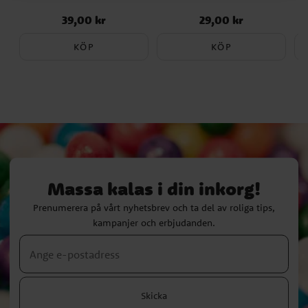
39,00 kr
29,00 kr
Pris
:
39,00 kr
Pris
:
29,00 kr
KÖP
KÖP
Massa kalas i din inkorg!
Prenumerera på vårt nyhetsbrev och ta del av roliga tips,
kampanjer och erbjudanden.
Skicka