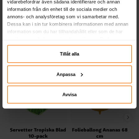
Serveringsfat i papper
vidarebefordrar även sådana identifierare och annan
2-pack
information från din enhet till de sociala medier och
39,00 kr
39,00 kr
Pris
:
39,00 kr
Pris
:
39,00 kr
annons- och analysföretag som vi samarbetar med.
Dessa kan i sin tur kombinera informationen med annan
KÖP
KÖP
information som du har tillhandahållit eller som de har
samlat in när du har använt deras tjänster. Du kan
Andra köpte även
närsomhelst ändra ditt samtycke.
Tillåt alla
Anpassa
Avvisa
Servetter Tropiska Blad
Folieballong Ananas 68
F
10-pack
cm