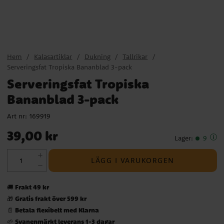
Hem
Kalasartiklar
Dukning
Tallrikar
Serveringsfat Tropiska Bananblad 3-pack
Serveringsfat Tropiska
Bananblad 3-pack
Art nr:
169919
Pris
:
39,00 kr
39,00 kr
Lager
:
9
LÄGG I VARUKORGEN
Frakt 49 kr
🚚
Gratis frakt över 599 kr
🎁
Betala flexibelt med Klarna
📄
Svanenmärkt leverans 1-3 dagar
🌱