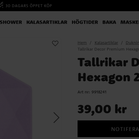
30 DAGARS ÖPPET KÖP
YSHOWER
KALASARTIKLAR
HÖGTIDER
BAKA
MASKE
Hem
Kalasartiklar
Dukni
Tallrikar Decor Premium Hexago
Tallrikar
Hexagon 2
Art nr:
9918241
Pris
:
39,00 kr
39,00 kr
NOTIFERA