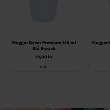
Muggar Decor Premium 310 ml
Muggar 
Blå 6-pack
29,00 kr
Pris
:
29,00 kr
KÖP