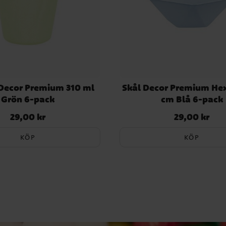
Decor Premium 310 ml
Skål Decor Premium He
Grön 6-pack
cm Blå 6-pack
29,00 kr
29,00 kr
Pris
:
29,00 kr
Pris
:
29,00 kr
KÖP
KÖP