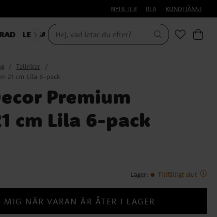
NYHETER
REA
KUNDTJÄNST
RAD
LEKSAKER & PRESENTER
ng
Tallrikar
n 21 cm Lila 6-pack
 Decor Premium
1 cm Lila 6-pack
Lager
:
Tillfälligt slut
 MIG NÄR VARAN ÄR ÅTER I LAGER