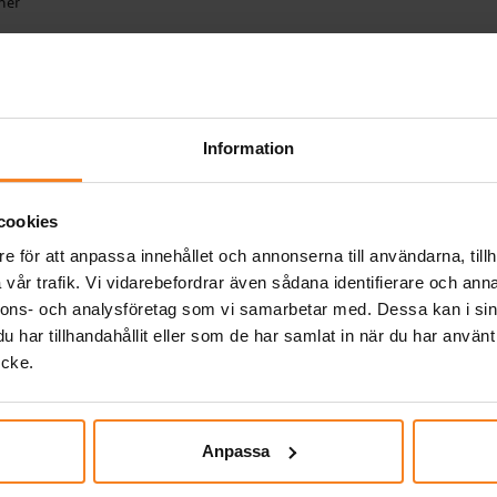
mer
spår
r
Relaterade produkter
Information
cookies
e för att anpassa innehållet och annonserna till användarna, tillh
vår trafik. Vi vidarebefordrar även sådana identifierare och anna
nnons- och analysföretag som vi samarbetar med. Dessa kan i sin
har tillhandahållit eller som de har samlat in när du har använt
ycke.
Anpassa