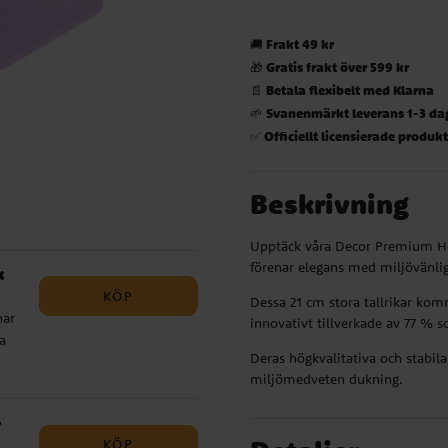
Frakt 49 kr
🚚
Gratis frakt över 599 kr
🎁
Betala flexibelt med Klarna
📄
Svanenmärkt leverans 1-3 da
🌱
Officiellt licensierade produk
✅
Beskrivning
Upptäck våra Decor Premium Hexa
förenar elegans med miljövänli
k
KÖP
Dessa 21 cm stora tallrikar komm
nar
innovativt tillverkade av 77 % 
a
Deras högkvalitativa och stabila 
och
miljömedveten dukning.
-
KÖP