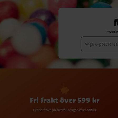
Prenum
Fri frakt över 599 kr
Gratis frakt på beställningar över 599kr