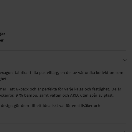
gar
ter
gon-tallrikar i lila pastellfärg, en del av vår unika kollektion som
ghet.
er i ett 6-pack och är perfekta för varje kalas och festlighet. De är
sockerrör, 9 % bambu, samt vatten och AKD, utan spår av plast.
design gör dem till ett idealiskt val för en stilsäker och