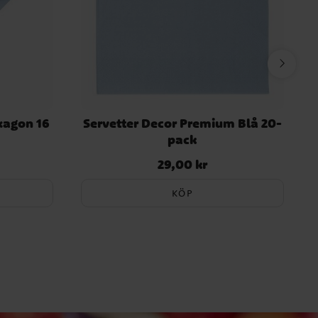
xagon 16
Servetter Decor Premium Blå 20-
pack
29,00 kr
Pris
:
29,00 kr
KÖP