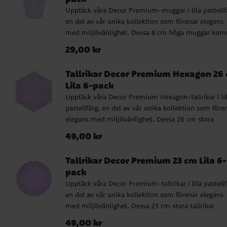
Upptäck våra Decor Premium-muggar i lila pastellf
en del av vår unika kollektion som förenar elegans
med miljövänlighet. Dessa 8 cm höga muggar ko
i ett 6-pack och är perfekta för varje kalas och
Pris
:
29,00 kr
29,00 kr
festlighet. De är innovativt tillverkade av 77 %
sockerrör, 9 % bambu, samt vatten och AKD, utan 
Tallrikar Decor Premium Hexagon 26
av plast. Rymmer 310 ml. Deras högkvalitativa och
Lila 6-pack
stabila design gör dem till ett idealiskt val för en
Upptäck våra Decor Premium Hexagon-tallrikar i li
stilsäker och miljömedveten dukning.
pastellfärg, en del av vår unika kollektion som före
elegans med miljövänlighet. Dessa 26 cm stora
tallrikar kommer i ett 6-pack och är perfekta för va
Pris
:
49,00 kr
49,00 kr
kalas och festlighet. De är innovativt tillverkade av 
% sockerrör, 9 % bambu, samt vatten och AKD, ut
Tallrikar Decor Premium 23 cm Lila 6-
spår av plast. Deras högkvalitativa och stabila desi
pack
gör dem till ett idealiskt val för en stilsäker och
Upptäck våra Decor Premium-tallrikar i lila pastellf
miljömedveten dukning.
en del av vår unika kollektion som förenar elegans
med miljövänlighet. Dessa 23 cm stora tallrikar
kommer i ett 6-pack och är perfekta för varje kalas
Pris
:
49,00 kr
49,00 kr