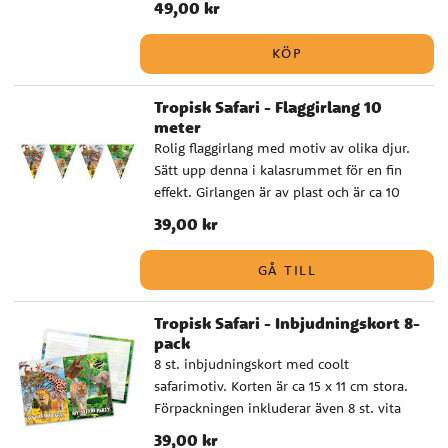
Pris
49,00 kr
:
49,00 kr
KÖP
Tropisk Safari - Flaggirlang 10
meter
Rolig flaggirlang med motiv av olika djur.
Sätt upp denna i kalasrummet för en fin
effekt. Girlangen är av plast och är ca 10
meter lång.
Pris
39,00 kr
:
39,00 kr
GÅ TILL
Tropisk Safari - Inbjudningskort 8-
pack
8 st. inbjudningskort med coolt
safarimotiv. Korten är ca 15 x 11 cm stora.
Förpackningen inkluderar även 8 st. vita
kuvert.
Pris
39,00 kr
:
39,00 kr