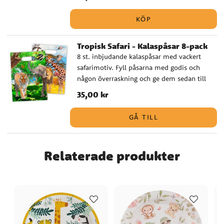
KÖP
Tropisk Safari - Kalaspåsar 8-pack
8 st. inbjudande kalaspåsar med vackert
safarimotiv. Fyll påsarna med godis och
någon överraskning och ge dem sedan till
kompisarna under kalaset.
Pris
35,00 kr
:
35,00 kr
GÅ TILL
Relaterade produkter