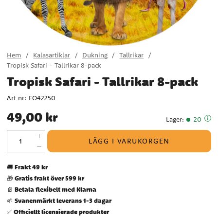
Hem
Kalasartiklar
Dukning
Tallrikar
Tropisk Safari - Tallrikar 8-pack
Tropisk Safari - Tallrikar 8-pack
Art nr:
FO42250
Pris
:
49,00 kr
49,00 kr
Lager
:
20
LÄGG I VARUKORGEN
Frakt 49 kr
🚚
Gratis frakt över 599 kr
🎁
Betala flexibelt med Klarna
📄
Svanenmärkt leverans 1-3 dagar
🌱
Officiellt licensierade produkter
✅