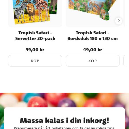
Tropisk Safari -
Tropisk Safari -
Servetter 20-pack
Bordsduk 180 x 130 cm
39,00 kr
49,00 kr
Pris
:
39,00 kr
Pris
:
49,00 kr
KÖP
KÖP
Massa kalas i din inkorg!
Prenumerera på vårt nyhetsbrev och ta del av roliga tips,