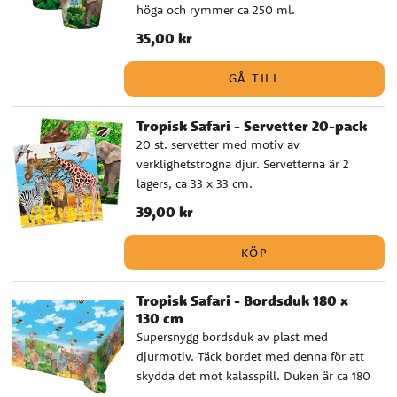
höga och rymmer ca 250 ml.
Pris
35,00 kr
:
35,00 kr
GÅ TILL
Tropisk Safari - Servetter 20-pack
20 st. servetter med motiv av
verklighetstrogna djur. Servetterna är 2
lagers, ca 33 x 33 cm.
Pris
39,00 kr
:
39,00 kr
KÖP
Tropisk Safari - Bordsduk 180 x
130 cm
Supersnygg bordsduk av plast med
djurmotiv. Täck bordet med denna för att
skydda det mot kalasspill. Duken är ca 180
x 130 cm stor.