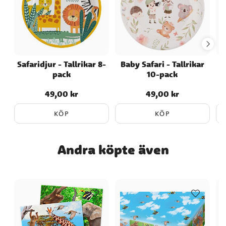
Safaridjur - Tallrikar 8-
Baby Safari - Tallrikar
Z
pack
10-pack
49,00 kr
49,00 kr
Pris
:
49,00 kr
Pris
:
49,00 kr
KÖP
KÖP
Andra köpte även