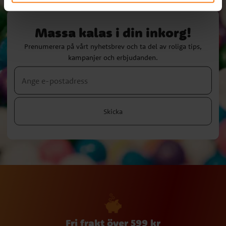
Massa kalas i din inkorg!
Prenumerera på vårt nyhetsbrev och ta del av roliga tips,
kampanjer och erbjudanden.
Skicka
Fri frakt över 599 kr