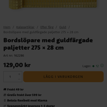
Hem
Kalasartiklar
Efter färg
Guld
Bordslöpare med guldfärgade paljetter 275 × 28 cm
Bordslöpare med guldfärgade
paljetter 275 × 28 cm
Art nr:
162286
Pris
:
129,00 kr
129,00 kr
Lager
:
12
LÄGG I VARUKORGEN
Frakt 49 kr
🚚
Gratis frakt över 599 kr
🎁
Betala flexibelt med Klarna
📄
Svanenmärkt leverans 1-3 dagar
🌱