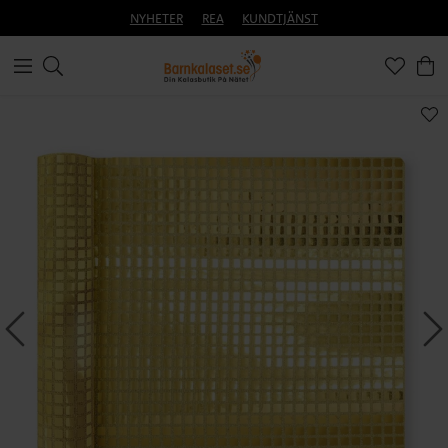
NYHETER
REA
KUNDTJÄNST