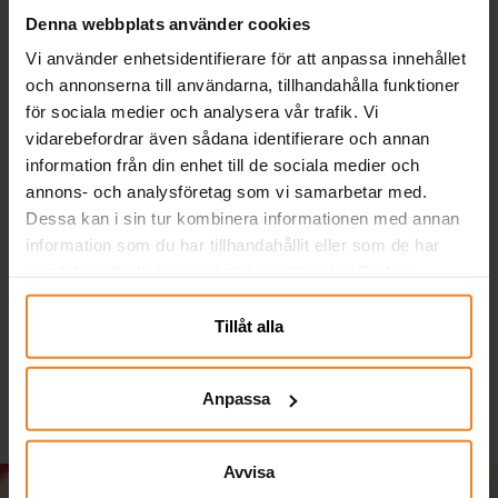
Denna webbplats använder cookies
Vi använder enhetsidentifierare för att anpassa innehållet
och annonserna till användarna, tillhandahålla funktioner
för sociala medier och analysera vår trafik. Vi
vidarebefordrar även sådana identifierare och annan
information från din enhet till de sociala medier och
annons- och analysföretag som vi samarbetar med.
Dessa kan i sin tur kombinera informationen med annan
Dino Party Tallrikar 8-
Disco - Servetter 10-
D
information som du har tillhandahållit eller som de har
pack
pack
samlat in när du har använt deras tjänster. Du kan
39,00 kr
29,00 kr
Pris
:
39,00 kr
Pris
:
29,00 kr
närsomhelst ändra ditt samtycke.
Tillåt alla
KÖP
KÖP
Anpassa
Avvisa