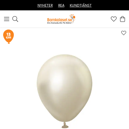
NYHETER
REA
KUNDTJÄNST