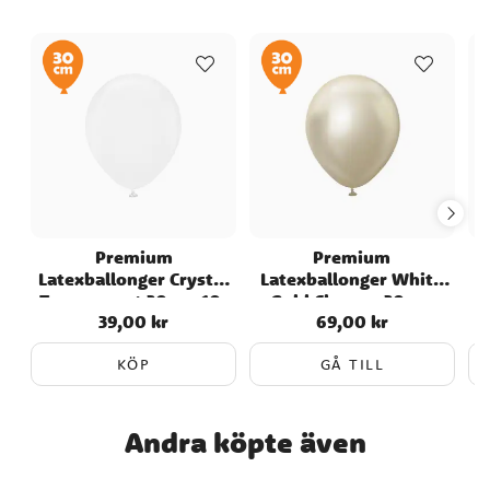
Premium
Premium
Latexballonger Crystal
Latexballonger White
L
Transparent 30 cm 10-
Gold Chrome 30 cm
G
39,00 kr
69,00 kr
Pris
:
39,00 kr
Pris
:
69,00 kr
pack
KÖP
GÅ TILL
Andra köpte även