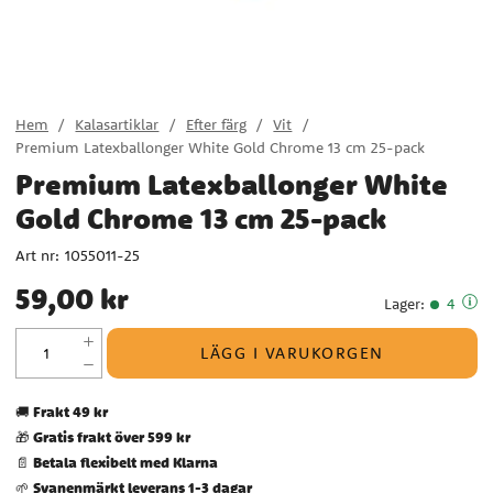
Hem
Kalasartiklar
Efter färg
Vit
Premium Latexballonger White Gold Chrome 13 cm 25-pack
Premium Latexballonger White
Gold Chrome 13 cm 25-pack
Art nr:
1055011-25
Pris
:
59,00 kr
59,00 kr
Lager
:
4
LÄGG I VARUKORGEN
Frakt 49 kr
🚚
Gratis frakt över 599 kr
🎁
Betala flexibelt med Klarna
📄
Svanenmärkt leverans 1-3 dagar
🌱