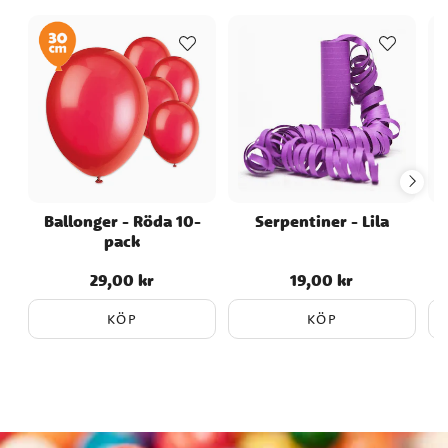
Ballonger - Röda 10-
Serpentiner - Lila
pack
29,00 kr
19,00 kr
Pris
:
29,00 kr
Pris
:
19,00 kr
KÖP
KÖP