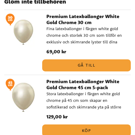
Glöm inte tillbehören
Premium Latexballonger White
Gold Chrome 30 cm
Fina latexballonger i färgen white gold
chrome och storlek 30 cm som tillför en
exklusiv och skimrande lyster till dina
dekorationer. Passar utmärkt i
Pris
69,00 kr
:
69,00 kr
ballongbuketter och är vackra att
kombinera med brunt för en elegant och
GÅ TILL
naturlig känsla. Dessa premium
latexballonger är tillverkade av Kalisan i
Premium Latexballonger White
Europa och består av 100% naturlig,
Gold Chrome 45 cm 5-pack
biologiskt nedbrytbar latex. Fyllda med
Stora latexballonger i färgen white gold
helium svävar de i upp till 18-28 timmar,
chrome på 45 cm som skapar en
och med Hi-Float kan de hålla sig flytande
sofistikerad och skimrande yta på större
i hela 20-35 dagar. Den mjuka latexen och
tillställningar. Kombinera med beige för
den extra långa halsen gör dem dessutom
Pris
129,00 kr
:
129,00 kr
att få en harmonisk och lyxig atmosfär.
enkla att knyta och justera för att uppnå
Dessa premium latexballonger är
den perfekta formen. Fördelar: - Extra lång
KÖP
tillverkade av Kalisan i Europa och består
hals för enklare knytning - Mjuk latex som