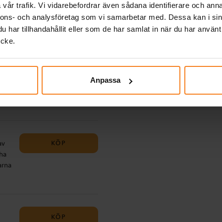
vår trafik. Vi vidarebefordrar även sådana identifierare och anna
m
nnons- och analysföretag som vi samarbetar med. Dessa kan i sin
har tillhandahållit eller som de har samlat in när du har använt
ycke.
4-
KÖP
or-
 små
Anpassa
ed
KÖP
av
 ha
arna
KÖP