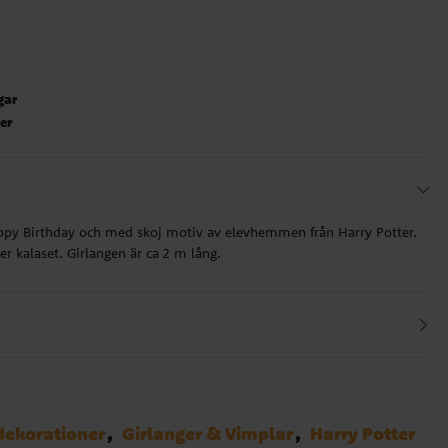
gar
ter
ppy Birthday och med skoj motiv av elevhemmen från Harry Potter.
er kalaset. Girlangen är ca 2 m lång.
dekorationer
Girlanger & Vimplar
Harry Potter