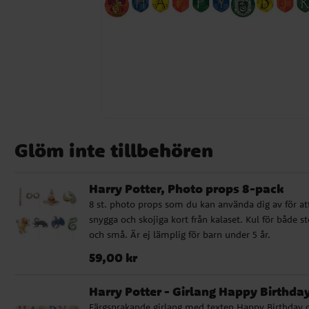
Glöm inte tillbehören
Harry Potter, Photo props 8-pack
8 st. photo props som du kan använda dig av för att
snygga och skojiga kort från kalaset. Kul för både st
och små. Är ej lämplig för barn under 5 år.
Pris
:
59,00 kr
59,00 kr
Harry Potter - Girlang Happy Birthda
Färgsprakande girlang med texten Happy Birthday 