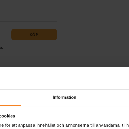
 cm
KÖP
a.
tt
 1
KÖP
ska
Information
cookies
KÖP
a
e för att anpassa innehållet och annonserna till användarna, tillh
uka