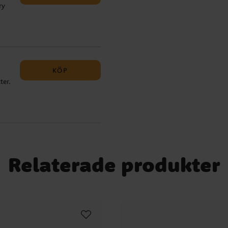
ry
t
KÖP
ter.
d
ed
Relaterade produkter