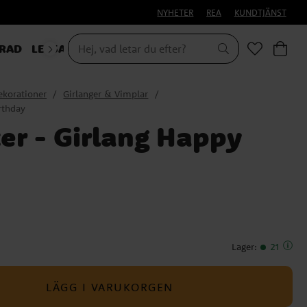
NYHETER
REA
KUNDTJÄNST
RAD
LEKSAKER & PRESENTER
ekorationer
Girlanger & Vimplar
rthday
er - Girlang Happy
Lager
:
21
LÄGG I VARUKORGEN