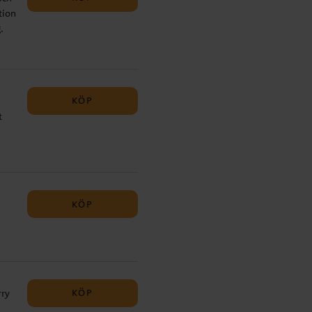
tion
.
KÖP
t
t.
KÖP
KÖP
rry