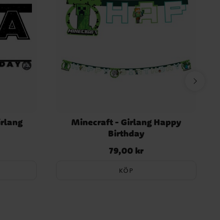
irlang
Minecraft - Girlang Happy
B
Birthday
79,00 kr
Pris
:
79,00 kr
KÖP