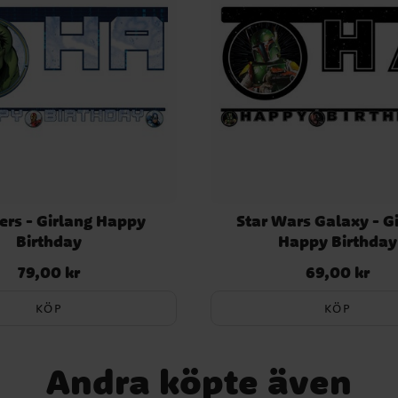
ers - Girlang Happy
Star Wars Galaxy - G
Birthday
Happy Birthday
79,00 kr
69,00 kr
Pris
:
79,00 kr
Pris
:
69,00 kr
KÖP
KÖP
Andra köpte även