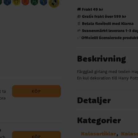
Frakt 49 kr
🚚
Gratis frakt över 599 kr
🎁
Betala flexibelt med Klarna
📄
Svanenmärkt leverans 1-3 da
🌱
Officiellt licensierade produk
✅
Beskrivning
Färgglad girlang med texten Ha
En kul dekoration till Harry Pott
KÖP
 ta
Detaljer
ora
Kategorier
y
Kalasartiklar
Kalas
KÖP
och