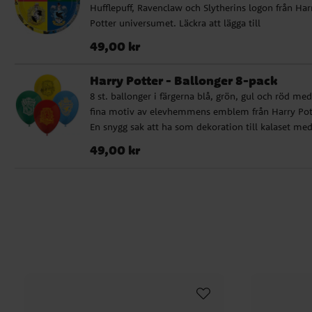
Hufflepuff, Ravenclaw och Slytherins logon från Har
Potter universumet. Läckra att lägga till
dukningstillbehören när det vankas kalas med rolig
Pris
:
49,00 kr
49,00 kr
Harry Potter tema. Tallrikarna är tillverkade av
miljövänlig papp och är ca 23 cm i diameter.
Harry Potter - Ballonger 8-pack
8 st. ballonger i färgerna blå, grön, gul och röd med
fina motiv av elevhemmens emblem från Harry Pot
En snygg sak att ha som dekoration till kalaset me
Harry Potter-tema. Ballongerna blir ca 30 cm i
Pris
:
49,00 kr
49,00 kr
diameter när dom är uppblåsta och går att fylla m
luft och helium.