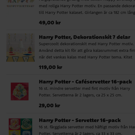
med roliga Harry Potter motiv. En passande dekora
till Harry Potter kalaset. Girlangen är ca 182 cm lång
Pris
:
49,00 kr
49,00 kr
Harry Potter, Dekorationskit 7 delar
Supercoolt dekorationskit med Harry Potter motiv.
Använd detta kit för att göra kalasrummet extra fin
när det vankas kalas med Harry Potter tema. Kitet
innehåller 2 st. bordsdekorationer i honeycomb, 4 s
Pris
:
119,00 kr
119,00 kr
hängande dekorationer och ett flaggirlang.
Harry Potter - Caféservetter 16-pack
16 st. mindre servetter med fint motiv från Harry
Potter. Servetterna är 2 lagers, ca 25 x 25 cm.
Pris
:
29,00 kr
29,00 kr
Harry Potter - Servetter 16-pack
16 st. färgglada servetter med häftigt motiv från Ha
Potter. Servetterna är 2 lagers, ca 33 x 33 cm.