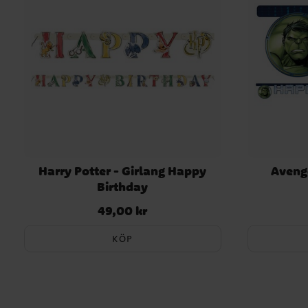
Harry Potter - Girlang Happy
Aveng
Birthday
49,00 kr
Pris
:
49,00 kr
KÖP