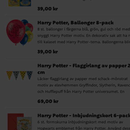
Pris
:
39,00 kr
39,00 kr
Harry Potter, Ballonger 8-pack
8 st. ballonger i färgerna blå, grön, gul och röd med
snyggt Harry Potter motiv. En dekorativ sak att ha
till kalaset med Harry Potter-tema. Ballongerna bli
30 cm i diameter när dem är uppblåsta.
Pris
:
39,00 kr
39,00 kr
Harry Potter - Flaggirlang av papper 
cm
Läcker flaggirlang av papper med schack-mönstrat
motiv av elevhemmen Gryffindor, Slytherin, Raven
och Hufflepuff från Harry Potter universumet. En
underbar dekoration att pynta rummet med inför
Pris
:
69,00 kr
69,00 kr
kalaset med roligt Harry Potter tema. Girlangen är 
2,3 meter lång och varje vimpel är ca 24,5 cm hög.
Harry Potter - Inbjudningskort 6-pac
6 st. formskurna inbjudningskort med motiv av
Hogwarts emblemet från Harry Potter. Använd des