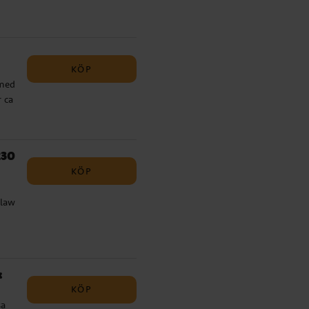
KÖP
 med
r ca
230
KÖP
claw
ca
k
KÖP
sa