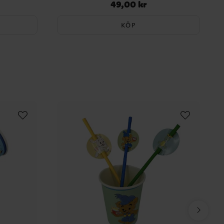
49,00 kr
Pris
:
49,00 kr
KÖP