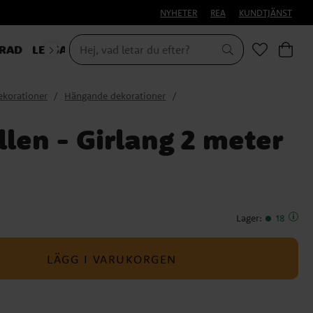
NYHETER
REA
KUNDTJÄNST
RAD
LEKSAKER & PRESENTER
ekorationer
Hängande dekorationer
len - Girlang 2 meter
Lager
:
18
LÄGG I VARUKORGEN