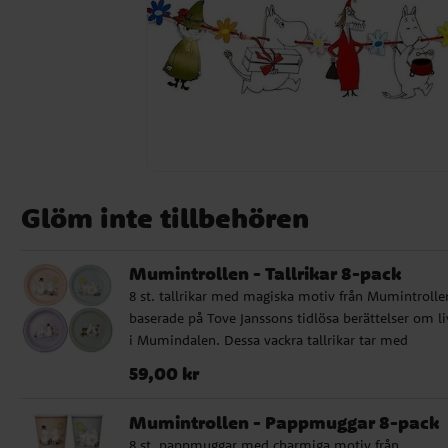
Glöm inte tillbehören
Mumintrollen - Tallrikar 8-pack
8 st. tallrikar med magiska motiv från Mumintrolle
baserade på Tove Janssons tidlösa berättelser om li
i Mumindalen. Dessa vackra tallrikar tar med
kalasgästerna på ett sagolikt äventyr tillsammans 
Pris
:
59,00 kr
59,00 kr
Mumin, Snorkfröken och deras vänner. Varje
förpackning innehåller 2 tallrikar av vardera design.
Mumintrollen - Pappmuggar 8-pack
Tallrikarna är 23 cm i diameter och är tillverkade av
8 st. pappmuggar med charmiga motiv från