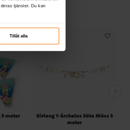
 deras tjänster. Du kan
Tillåt alla
 3 meter
Girlang 1-årskalas Söta Möss 3
meter