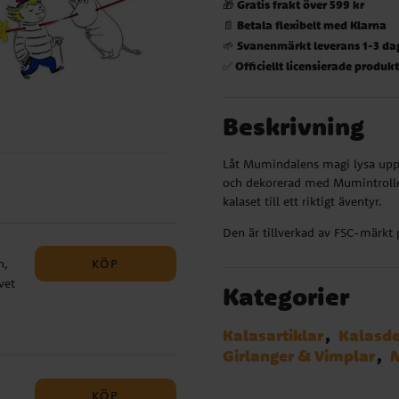
Gratis frakt över 599 kr
🎁
Betala flexibelt med Klarna
📄
Svanenmärkt leverans 1-3 da
🌱
Officiellt licensierade produk
✅
Beskrivning
Låt Mumindalens magi lysa upp 
och dekorerad med Mumintrollen
kalaset till ett riktigt äventyr.
Den är tillverkad av FSC-märkt 
KÖP
n,
vet
Kategorier
med
Kalasartiklar
Kalasde
Girlanger & Vimplar
KÖP