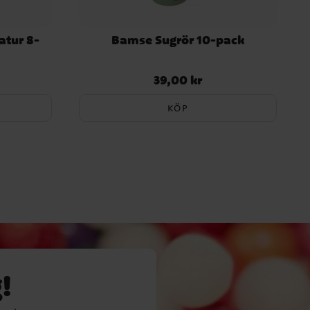
tur 8-
Bamse Sugrör 10-pack
39,00 kr
Pris
:
39,00 kr
KÖP
!