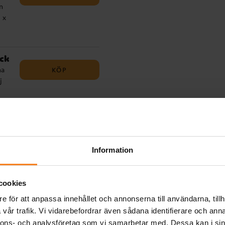
n
 x
ck
KÖP
na
j
ch
KÖP
lära
Information
s
t!
cookies
och
e för att anpassa innehållet och annonserna till användarna, tillh
vår trafik. Vi vidarebefordrar även sådana identifierare och anna
nnons- och analysföretag som vi samarbetar med. Dessa kan i sin