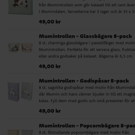
från Mumintrollen som gör kalaset till ett sant äve
i Mumindalen. Servetterna har 3 lager och är 33 x 3
cm stora utvikta. Tillverkade av FSC-märkt papper.
Pris
:
49,00 kr
49,00 kr
Mumintrollen - Glassbägare 8-pack
8 st. charmiga glassbägare i pastellfärger med moti
Mumintrollen. Perfekta för att servera glass, fruktsa
eller andra godsaker på kalaset. Bägarna är 6,5 cm
höga, rymmer 200 ml och är tillverkade av FSC-mä
Pris
:
49,00 kr
49,00 kr
papper.
Mumintrollen - Godispåsar 8-pack
8 st. sagolika godispåsar med motiv från Mumindal
där Mumin och hans vänner bjuder in till ett magis
kalas. Fyll dem med godis och små presenter för at
gästerna en fin avslutning på firandet. Påsarna är 12
Pris
:
49,00 kr
49,00 kr
20 cm stora och tillverkade av FSC-märkt papper.
Mumintrollen - Popcornbägare 8-pa
8 st. förtrollande popcornbägare med motiv från