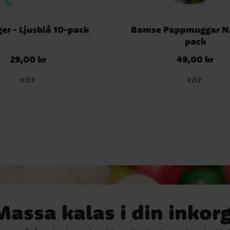
er - Ljusblå 10-pack
Bamse Pappmuggar Na
pack
29,00 kr
49,00 kr
Pris
:
29,00 kr
Pris
:
49,00 kr
KÖP
KÖP
Massa kalas i din inkorg