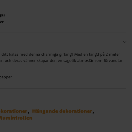
gar
ter
ditt kalas med denna charmiga girlang! Med en längd på 2 meter
 och deras vänner skapar den en sagolik atmosfär som förvandlar
papper.
korationer
Hängande dekorationer
Mumintrollen