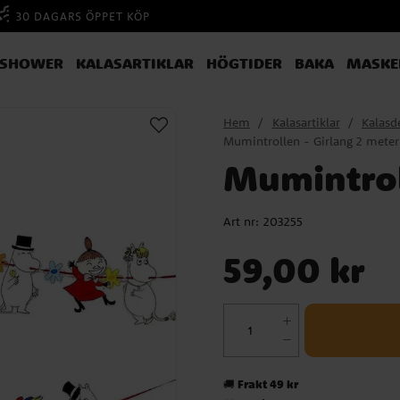
30 DAGARS ÖPPET KÖP
YSHOWER
KALASARTIKLAR
HÖGTIDER
BAKA
MASKE
Hem
Kalasartiklar
Kalasd
Mumintrollen - Girlang 2 meter
Mumintrol
Art nr:
203255
Pris
:
59,00 kr
59,00 kr
Frakt 49 kr
🚚