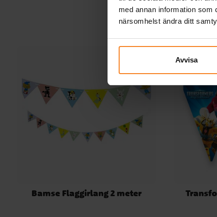
med annan information som du 
närsomhelst ändra ditt samt
Avvisa
Bamse Flaggirlang 2 meter
Transfo