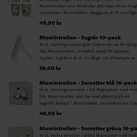
FSC-märkt papper, vilket gör dem till ett miljövänli
Mumintrollen som förvandlar ditt kalas till en mag
val.
upplevelse i Mumindalen. Muggarna är 10 cm höga
rymmer 250 ml, perfekta för alla typer av drycker. 
Pris
:
49,00 kr
49,00 kr
är tillverkade av FSC-märkt papper och är ett
miljövänligt val till ditt kalas.
Mumintrollen - Sugrör 10-pack
10 st. charmiga pappsugrör med motiv av de härlig
från Mumintrollen, en lekfull detalj till kalasets
drycker. Sugrören är 19 cm långa och tillverkade av
FSC-märkt papper.
Pris
:
39,00 kr
39,00 kr
Mumintrollen - Servetter blå 16-pack
16 st. charmiga servetter i blå färgnyanser med mot
från Mumintrollen som tar med gästerna på ett
sagolikt äventyr i Mumindalen. Servetterna har 3 la
och är 33 x 33 cm stora utvikta. Tillverkade av FSC-
Pris
:
49,00 kr
49,00 kr
märkt papper.
Mumintrollen - Servetter gröna 16-p
16 st. vackra servetter i gröna färgnyanser med mot