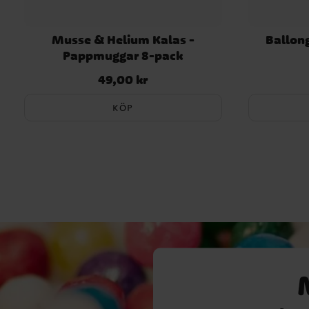
Musse & Helium Kalas -
Ballong
Pappmuggar 8-pack
49,00 kr
Pris
:
49,00 kr
KÖP