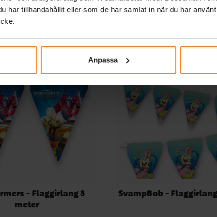
Relaterade produkter
har tillhandahållit eller som de har samlat in när du har använt
ycke.
Anpassa
rmers - Flaggirlang 3
SvampBob - Flaggirlang
meter