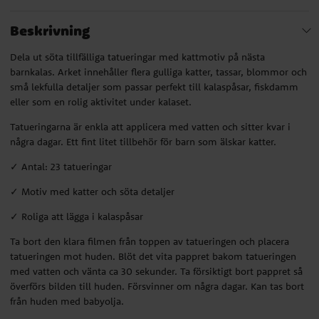
Beskrivning
Dela ut söta tillfälliga tatueringar med kattmotiv på nästa
barnkalas. Arket innehåller flera gulliga katter, tassar, blommor och
små lekfulla detaljer som passar perfekt till kalaspåsar, fiskdamm
eller som en rolig aktivitet under kalaset.
Tatueringarna är enkla att applicera med vatten och sitter kvar i
några dagar. Ett fint litet tillbehör för barn som älskar katter.
✓ Antal: 23 tatueringar
✓ Motiv med katter och söta detaljer
✓ Roliga att lägga i kalaspåsar
Ta bort den klara filmen från toppen av tatueringen och placera
tatueringen mot huden. Blöt det vita pappret bakom tatueringen
med vatten och vänta ca 30 sekunder. Ta försiktigt bort pappret så
överförs bilden till huden. Försvinner om några dagar. Kan tas bort
från huden med babyolja.