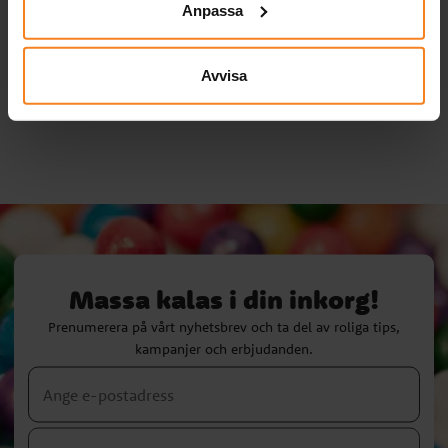
Anpassa
dekorationer 6-pack
39,00 kr
39,00 kr
Pris
:
39,00 kr
Pris
:
39,00 kr
Avvisa
KÖP
KÖP
Massa kalas i din inkorg!
Prenumerera på vårt nyhetsbrev och ta del av roliga tips,
kampanjer och erbjudanden.