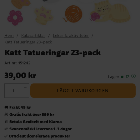
Hem
Kalasartiklar
Lekar & aktiviteter
Katt Tatueringar 23-pack
Katt Tatueringar 23-pack
Art nr:
151242
Pris
:
39,00 kr
39,00 kr
Lager
:
12
LÄGG I VARUKORGEN
Frakt 49 kr
🚚
Gratis frakt över 599 kr
🎁
Betala flexibelt med Klarna
📄
Svanenmärkt leverans 1-3 dagar
🌱
Officiellt licensierade produkter
✅