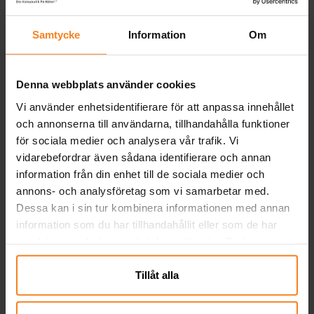
Hästar Tatueringar 21-
Tatueringar med
pack
fjärilsmotiv 6-pack
Samtycke
Information
Om
39,00 kr
5,00 kr
Pris
:
39,00 kr
Pris
:
5,00 kr
KÖP
KÖP
Denna webbplats använder cookies
Vi använder enhetsidentifierare för att anpassa innehållet
Andra köpte även
och annonserna till användarna, tillhandahålla funktioner
för sociala medier och analysera vår trafik. Vi
vidarebefordrar även sådana identifierare och annan
information från din enhet till de sociala medier och
annons- och analysföretag som vi samarbetar med.
Dessa kan i sin tur kombinera informationen med annan
information som du har tillhandahållit eller som de har
samlat in när du har använt deras tjänster. Du kan
närsomhelst ändra ditt samtycke.
Tillåt alla
Katt Girlang 150 cm
Katt Hängande
Ka