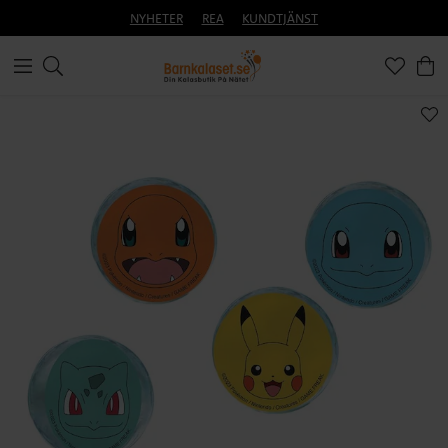
NYHETER
REA
KUNDTJÄNST