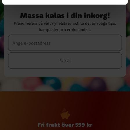
Massa kalas i din inkorg!
Prenumerera på vårt nyhetsbrev och ta del av roliga tips,
kampanjer och erbjudanden.
Skicka
Fri frakt över 599 kr