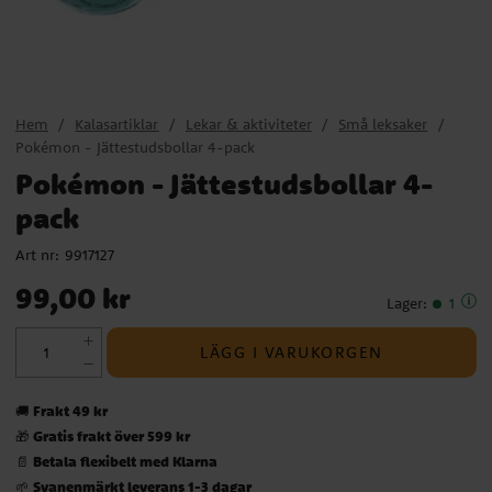
Hem
Kalasartiklar
Lekar & aktiviteter
Små leksaker
Pokémon - Jättestudsbollar 4-pack
Pokémon - Jättestudsbollar 4-
pack
Art nr:
9917127
Pris
:
99,00 kr
99,00 kr
Lager
:
1
LÄGG I VARUKORGEN
Frakt 49 kr
🚚
Gratis frakt över 599 kr
🎁
Betala flexibelt med Klarna
📄
Svanenmärkt leverans 1-3 dagar
🌱