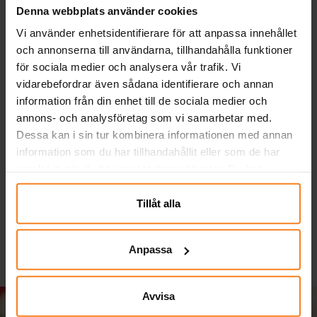
Denna webbplats använder cookies
Vi använder enhetsidentifierare för att anpassa innehållet
och annonserna till användarna, tillhandahålla funktioner
för sociala medier och analysera vår trafik. Vi
vidarebefordrar även sådana identifierare och annan
information från din enhet till de sociala medier och
annons- och analysföretag som vi samarbetar med.
Dessa kan i sin tur kombinera informationen med annan
Unicorn Rainbow -
Swizzels Refreshers
P
Tallrikar 8-pack
Choose 150 gram
information som du har tillhandahållit eller som de har
samlat in när du har använt deras tjänster. Du kan
39,00 kr
29,00 kr
Pris
:
39,00 kr
Pris
:
29,00 kr
närsomhelst ändra ditt samtycke.
Tillåt alla
KÖP
KÖP
Anpassa
Avvisa