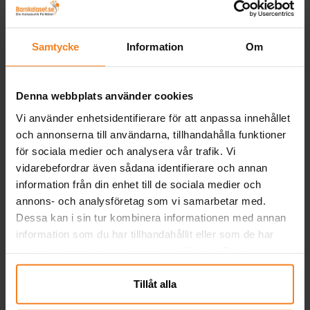
Hästar Tatueringar 21-
Tatueringar med
pack
fjärilsmotiv 6-pack
39,00 kr
5,00 kr
Samtycke
Information
Om
Pris
:
39,00 kr
Pris
:
5,00 kr
KÖP
KÖP
Denna webbplats använder cookies
Vi använder enhetsidentifierare för att anpassa innehållet
Andra köpte även
och annonserna till användarna, tillhandahålla funktioner
för sociala medier och analysera vår trafik. Vi
vidarebefordrar även sådana identifierare och annan
information från din enhet till de sociala medier och
annons- och analysföretag som vi samarbetar med.
Dessa kan i sin tur kombinera informationen med annan
information som du har tillhandahållit eller som de har
samlat in när du har använt deras tjänster. Du kan
närsomhelst ändra ditt samtycke.
Tillåt alla
Katt Girlang 150 cm
Katt Hängande
Ka