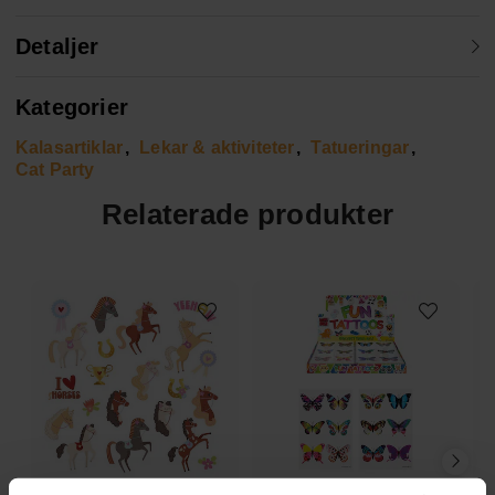
Detaljer
Kategorier
Kalasartiklar
Lekar & aktiviteter
Tatueringar
Cat Party
Relaterade produkter