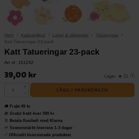
Hem
Kalasartiklar
Lekar & aktiviteter
Tatueringar
Katt Tatueringar 23-pack
Katt Tatueringar 23-pack
Art nr:
151242
Pris
:
39,00 kr
39,00 kr
Lager
:
21
LÄGG I VARUKORGEN
🚚
Frakt 49 kr
🎁
Gratis frakt över 599 kr
📄
Betala flexibelt med Klarna
🌱
Svanenmärkt leverans 1-3 dagar
✅
Officiellt licensierade produkter