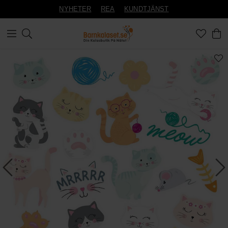
NYHETER
REA
KUNDTJÄNST