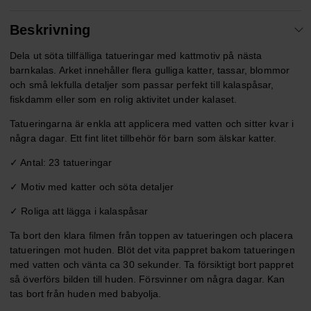
Beskrivning
Dela ut söta tillfälliga tatueringar med kattmotiv på nästa
barnkalas. Arket innehåller flera gulliga katter, tassar, blommor
och små lekfulla detaljer som passar perfekt till kalaspåsar,
fiskdamm eller som en rolig aktivitet under kalaset.
Tatueringarna är enkla att applicera med vatten och sitter kvar i
några dagar. Ett fint litet tillbehör för barn som älskar katter.
✓ Antal: 23 tatueringar
✓ Motiv med katter och söta detaljer
✓ Roliga att lägga i kalaspåsar
Ta bort den klara filmen från toppen av tatueringen och placera
tatueringen mot huden. Blöt det vita pappret bakom tatueringen
med vatten och vänta ca 30 sekunder. Ta försiktigt bort pappret
så överförs bilden till huden. Försvinner om några dagar. Kan
tas bort från huden med babyolja.