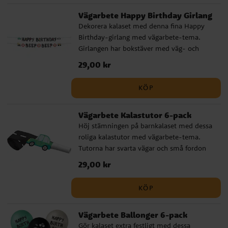
över kalasbordet, på väggen eller vid
Vägarbete Happy Birthday Girlang
entrén. . ✔ Längd: ca 6 meter ✔ Motiv: ca
Dekorera kalaset med denna fina Happy
17 x 21 cm ✔ Girlang av FSC-certifierat
Birthday-girlang med vägarbete-tema.
papper
Girlangen har bokstäver med väg- och
fordonsdetaljer samt små motiv av bilar,
Pris
29,00 kr
:
29,00 kr
arbetsfordon och skyltar som passar
perfekt till barn som gillar fordon, vägar
KÖP
och byggarbetsplatser. Girlangen är ca 150
cm bred och blir en tydlig dekoration över
Vägarbete Kalastutor 6-pack
kalasbordet, på väggen eller vid
Höj stämningen på barnkalaset med dessa
presentbordet. ✔ Bredd: ca 150 cm ✔
roliga kalastutor med vägarbete-tema.
Happy Birthday-girlang med vägarbete-
Tutorna har svarta vägar och små fordon
motiv ✔ Perfekt dekoration till barnkalas
som motiv, vilket gör dem perfekta till ett
med fordon, vägar och byggtema
Pris
29,00 kr
:
29,00 kr
kalas för barn som gillar bilar, vägar och
arbetsfordon. Kalastutorna är en enkel och
KÖP
lekfull detalj att dela ut till gästerna vid
kalasbordet, fiskdammen eller i
Vägarbete Ballonger 6-pack
kalaspåsarna. ✔ 6 kalastutor med
Gör kalaset extra festligt med dessa
vägarbete-motiv ✔ Roliga till kalasbord,