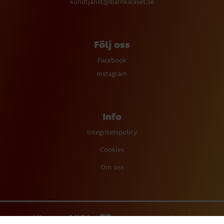
kundtjanst@barnkalaset.se
Följ oss
Facebook
Instagram
Info
Integritetspolicy
Cookies
Om oss