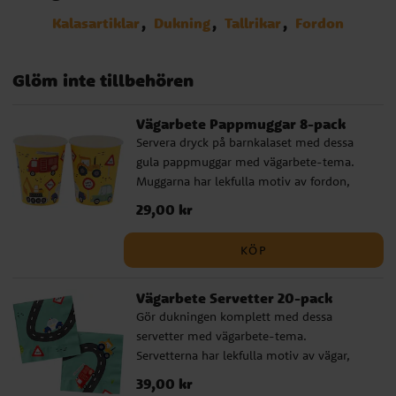
Kalasartiklar
Dukning
Tallrikar
Fordon
Glöm inte tillbehören
Vägarbete Pappmuggar 8-pack
Servera dryck på barnkalaset med dessa
gula pappmuggar med vägarbete-tema.
Muggarna har lekfulla motiv av fordon,
vägar, skyltar och byggdetaljer som passar
Pris
29,00 kr
:
29,00 kr
perfekt till barn som gillar grävmaskiner,
traktorer, brandbilar och andra
KÖP
arbetsfordon. Pappmuggarna är fina att
kombinera med tallrikar, servetter och
Vägarbete Servetter 20-pack
dekorationer i samma tema för en
Gör dukningen komplett med dessa
enhetlig dukning. ✔ 8 pappmuggar med
servetter med vägarbete-tema.
vägarbete-motiv ✔ Rymmer 250 ml ✔
Servetterna har lekfulla motiv av vägar,
FSC-certifierat papper
fordon, skyltar och byggdetaljer som
Pris
39,00 kr
:
39,00 kr
passar perfekt till barn som gillar