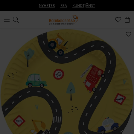
NYHETER
REA
KUNDTJÄNST