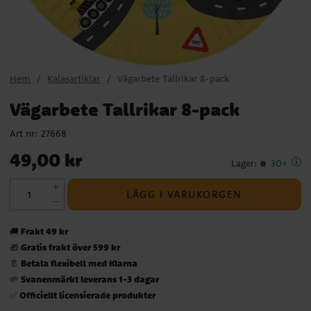
Hem
Kalasartiklar
Vägarbete Tallrikar 8-pack
Vägarbete Tallrikar 8-pack
Art nr:
27668
Pris
:
49,00 kr
49,00 kr
Lager
:
30+
LÄGG I VARUKORGEN
Frakt 49 kr
🚚
Gratis frakt över 599 kr
🎁
Betala flexibelt med Klarna
📄
Svanenmärkt leverans 1-3 dagar
🌱
Officiellt licensierade produkter
✅