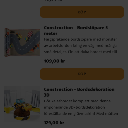
det 10 stycken i en förpackning.
KÖP
Construction - Bordslöpare 5
meter
Färgsprakande bordslöpare med mönster
av arbetsfordon kring en väg med många
små detaljer. Fin att duka bordet med till
ditt barnkalas med fordonstema.
Pris
109,00 kr
:
109,00 kr
Bordslöparen är i materialet polyester och
är ca 30 cm bred och 5 meter lång.
KÖP
Construction - Bordsdekoration
3D
Gör kalasbordet komplett med denna
imponerande 3D-bordsdekoration
föreställande en grävmaskin! Med måtten
23 x 28 cm är detta en dekoration som är
Pris
129,00 kr
:
129,00 kr
perfekt för alla små fordonsentusiaster och