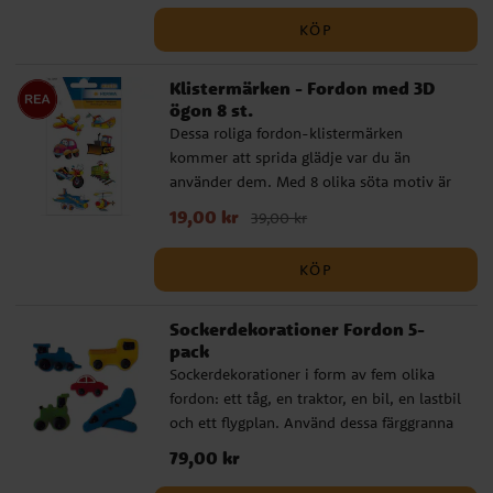
ger en extra dimension till kalaset.
KÖP
Klistermärken - Fordon med 3D
ögon 8 st.
Dessa roliga fordon-klistermärken
kommer att sprida glädje var du än
använder dem. Med 8 olika söta motiv är
de perfekta för att dekorera
Nuvarande pris
19,00 kr
:
19,00 kr
Tidigare pris
:
39,00 kr
anteckningsböcker, brev, inbjudningar eller
39,00 kr
bara för att ge som en liten uppmuntrande
KÖP
gåva. Dessa klistermärken är en rolig och
lekfull detalj som alla kommer att älska.
Sockerdekorationer Fordon 5-
pack
Sockerdekorationer i form av fem olika
fordon: ett tåg, en traktor, en bil, en lastbil
och ett flygplan. Använd dessa färggranna
dekorationer för att enkelt pryda tårtor,
Pris
79,00 kr
:
79,00 kr
muffins eller andra bakverk. Ingredienser: