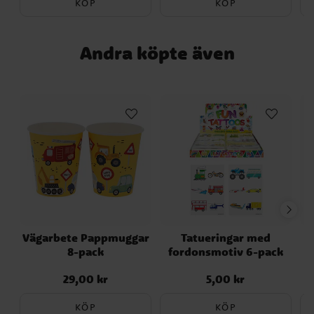
KÖP
KÖP
Andra köpte även
Vägarbete Pappmuggar
Tatueringar med
C
8-pack
fordonsmotiv 6-pack
29,00 kr
5,00 kr
Pris
:
29,00 kr
Pris
:
5,00 kr
KÖP
KÖP