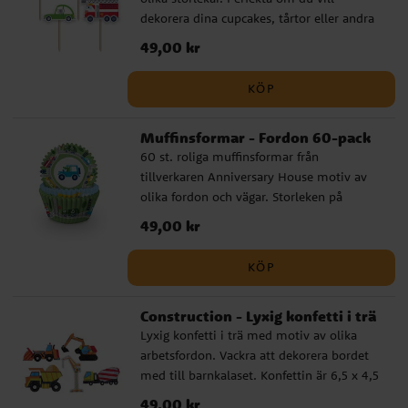
dekorera dina cupcakes, tårtor eller andra
bakverk. De är tillverkade av papp och trä
Pris
49,00 kr
:
49,00 kr
och har en höjd på ca 8 cm.
KÖP
Muffinsformar - Fordon 60-pack
60 st. roliga muffinsformar från
tillverkaren Anniversary House motiv av
olika fordon och vägar. Storleken på
muffinsformarna är 5 x 3 cm. Tips! Använd
Pris
49,00 kr
:
49,00 kr
gärna en muffinsplåt när du gräddar din
muffins så behåller de formen bättre.
KÖP
Construction - Lyxig konfetti i trä
Lyxig konfetti i trä med motiv av olika
arbetsfordon. Vackra att dekorera bordet
med till barnkalaset. Konfettin är 6,5 x 4,5
och 6,5 x 1,5 cm stora och sammanlagt är
Pris
49,00 kr
:
49,00 kr