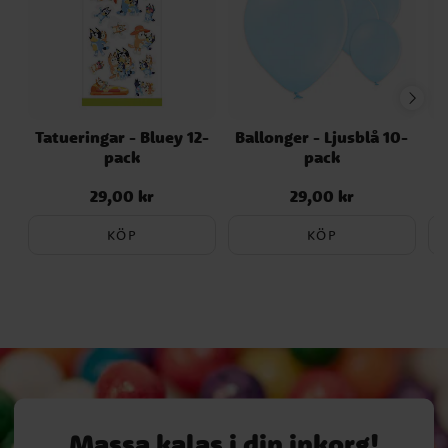
Tatueringar - Bluey 12-
Ballonger - Ljusblå 10-
pack
pack
29,00 kr
29,00 kr
Pris
:
29,00 kr
Pris
:
29,00 kr
KÖP
KÖP
Massa kalas i din inkorg!