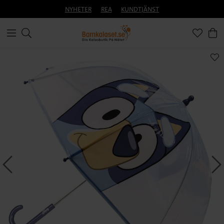
NYHETER
REA
KUNDTJÄNST