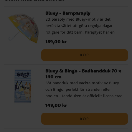
Bluey - Barnparaply
Ett paraply med Bluey-motiv är det
perfekta sättet att göra regniga dagar
roligare för ditt barn. Paraplyet har en
diameter på cirka 71 cm och är tillverkat av
Pris
189,00 kr
:
189,00 kr
högkvalitativt PoE och glasfiber. Det har 8
pinnar och öppnas manuellt. Med en
KÖP
snygg design med Bluey som motiv
kommer detta paraply att bli en favorit
Bluey & Bingo - Badhandduk 70 x
bland alla små fans av TV-serien.
140 cm
Söt handduk med vackra motiv av Bluey
och Bingo, perfekt för stranden eller
poolen. Handduken är officiellt licensierad
och tillverkad av 100 % snabbtorkande
Pris
149,00 kr
:
149,00 kr
polyester. Med sina mått på 70 x 140 cm
är den perfekt för att svepa omkring dig
KÖP
eller att sola på. Ett måste för alla fans av
Bluey.