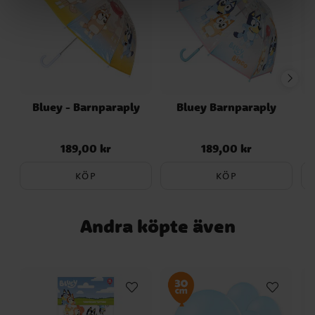
Bluey - Barnparaply
Bluey Barnparaply
189,00 kr
189,00 kr
Pris
:
189,00 kr
Pris
:
189,00 kr
KÖP
KÖP
Andra köpte även