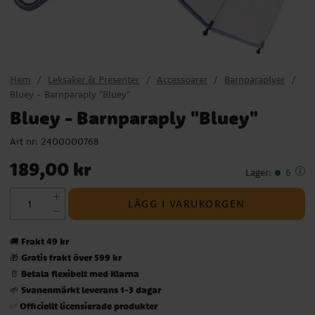
Hem
Leksaker & Presenter
Accessoarer
Barnparaplyer
Bluey - Barnparaply "Bluey"
Bluey - Barnparaply "Bluey"
Art nr:
2400000768
Pris
:
189,00 kr
189,00 kr
Lager
:
6
LÄGG I VARUKORGEN
Frakt 49 kr
🚚
Gratis frakt över 599 kr
🎁
Betala flexibelt med Klarna
📄
Svanenmärkt leverans 1-3 dagar
🌱
Officiellt licensierade produkter
✅