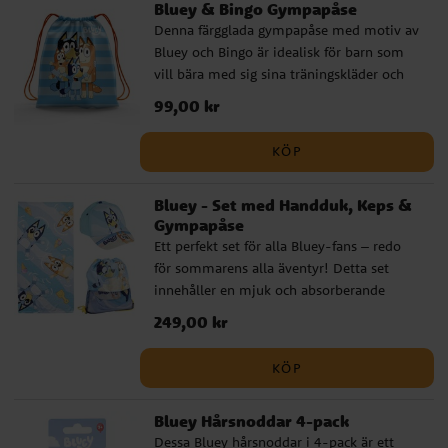
Bluey & Bingo Gympapåse
Denna färgglada gympapåse med motiv av
Bluey och Bingo är idealisk för barn som
vill bära med sig sina träningskläder och
andra viktiga saker på ett snyggt och
Pris
99,00 kr
:
99,00 kr
praktiskt sätt. Med sitt rymliga huvudfack
får allt plats – från gympakläder till
KÖP
favoritleksaker och små hemligheter.
Tillverkad i slitstarkt material som klarar
Bluey - Set med Handduk, Keps &
vardagens äventyr. Storleken 42 × 32 cm
Gympapåse
gör den lagom stor för barn i alla åldrar.
Ett perfekt set för alla Bluey-fans – redo
En officiellt licensierad produkt som gör
för sommarens alla äventyr! Detta set
den till det självklara valet för alla Bluey-
innehåller en mjuk och absorberande
fans som vill kombinera funktion med
handduk som passar perfekt efter
lekfull stil!
Pris
249,00 kr
:
249,00 kr
badstunden, en snygg keps som skyddar
mot solen och en praktisk gymnastikpåse
KÖP
som rymmer allt som behövs för en dag
full av lek. Perfekt för stranden, poolen
Bluey Hårsnoddar 4-pack
eller utflykten! Med härliga Bluey-motiv
Dessa Bluey hårsnoddar i 4-pack är ett
blir detta snabbt en favorit hos alla små