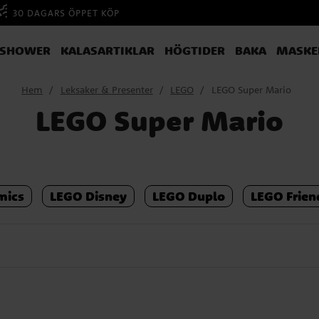
30 DAGARS ÖPPET KÖP
YSHOWER
KALASARTIKLAR
HÖGTIDER
BAKA
MASKE
Hem
Leksaker & Presenter
LEGO
LEGO Super Mario
LEGO Super Mario
mics
LEGO Disney
LEGO Duplo
LEGO Frien