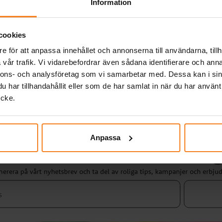
Information
Du har sett 1 av 1 produkter
cookies
e för att anpassa innehållet och annonserna till användarna, tillh
vår trafik. Vi vidarebefordrar även sådana identifierare och anna
nnons- och analysföretag som vi samarbetar med. Dessa kan i sin
har tillhandahållit eller som de har samlat in när du har använt
ycke.
Anpassa
Massa kalas i din inkorg
erera på vårt nyhetsbrev och ta del av roliga tips, kampanjer och erbju