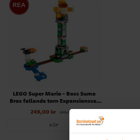
LEGO Super Mario - Boss Sumo
Bros fallande torn Expansionsset
6+
249,00 kr
Nuvarande pris
:
249,00 kr
Tidigare pris
:
399,00 kr
399,00 kr
KÖP