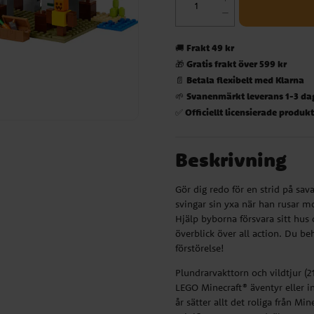
Frakt 49 kr
🚚
Gratis frakt över 599 kr
🎁
Betala flexibelt med Klarna
📄
Svanenmärkt leverans 1-3 da
🌱
Officiellt licensierade produk
✅
Beskrivning
Gör dig redo för en strid på sa
svingar sin yxa när han rusar mo
Hjälp byborna försvara sitt hus 
överblick över all action. Du be
förstörelse!
Plundrarvakttorn och vildtjur (2
LEGO Minecraft® äventyr eller i
år sätter allt det roliga från Mi