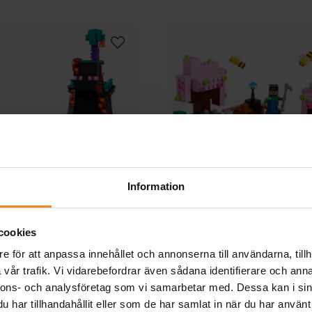
Information
EGO Minecraft -
LEGO Minecraft 
cookies
dermantornet 9+
Körsbärsträdgårde
e för att anpassa innehållet och annonserna till användarna, tillh
vår trafik. Vi vidarebefordrar även sådana identifierare och anna
1 349,00 kr
369,00 kr
Pris
:
1 349,00 kr
Pris
:
369,00 kr
nnons- och analysföretag som vi samarbetar med. Dessa kan i sin
KÖP
KÖP
har tillhandahållit eller som de har samlat in när du har använt