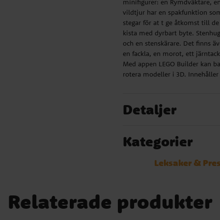
minifigurer: en Rymdväktare, e
vildtjur har en spakfunktion so
stegar för at t ge åtkomst till 
kista med dyrbart byte. Stenhu
och en stenskärare. Det finns ä
en fackla, en morot, ett järnta
Med appen LEGO Builder kan bar
rotera modeller i 3D. Innehåller
Detaljer
Kategorier
Leksaker & Pre
Relaterade produkter