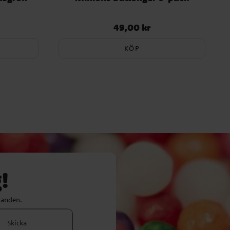
49,00 kr
Pris
:
49,00 kr
KÖP
!
danden.
Skicka