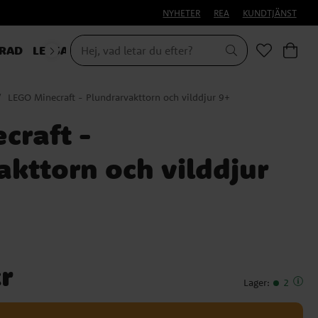
NYHETER
REA
KUNDTJÄNST
RAD
LEKSAKER & PRESENTER
LEGO Minecraft - Plundrarvakttorn och vilddjur 9+
craft -
akttorn och vilddjur
r
Lager
:
2