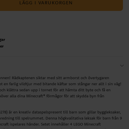
LÄGG I VARUKORGEN
gar
ter
vannen! Rädkaptenen siktar med sitt armborst och övertygaren
t en farlig vildtjur med bitande käftar som stångar ner allt i sin väg!
och klättra sedan upp i tornet för att hämta ditt byte och få en
höver alla dina Minecraft® förmågor för att skydda byn från
1278) är en kreativ dataspelspresent till barn som gillar byggleksaker,
nredning till spelrummet. Denna högkvalitativa leksak för barn från 9
necraft ispelares händer. Setet innehåller 4 LEGO Minecraft