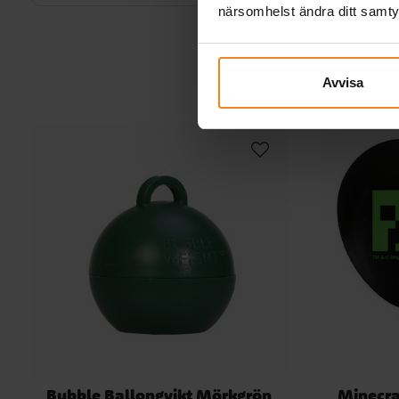
närsomhelst ändra ditt samt
Avvisa
Bubble Ballongvikt Mörkgrön
Minecra