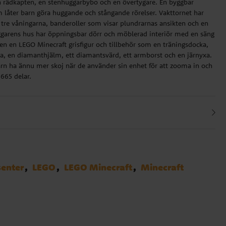
n rädkapten, en stenhuggarbybo och en övertygare. En byggbar
m låter barn göra huggande och stångande rörelser. Vakttornet har
de tre våningarna, banderoller som visar plundrarnas ansikten och en
ggarens hus har öppningsbar dörr och möblerad interiör med en säng
ven en LEGO Minecraft grisfigur och tillbehör som en träningsdocka,
cka, en diamanthjälm, ett diamantsvärd, ett armborst och en järnyxa.
n ha ännu mer skoj när de använder sin enhet för att zooma in och
 665 delar.
senter
LEGO
LEGO Minecraft
Minecraft