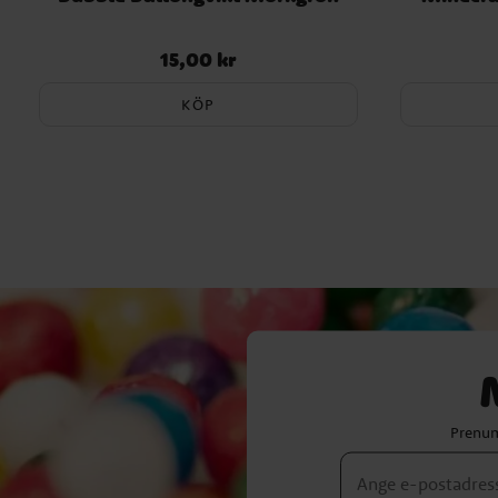
15,00 kr
Pris
:
15,00 kr
KÖP
Prenum