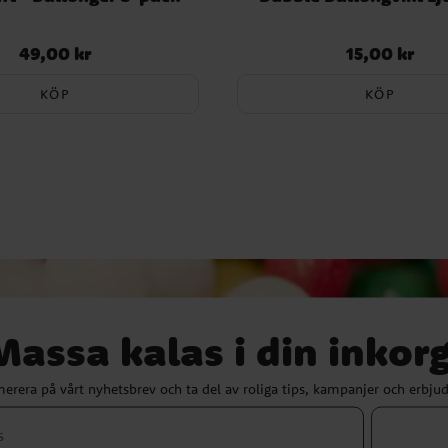
49,00 kr
15,00 kr
Pris
:
49,00 kr
Pris
:
15,00 kr
KÖP
KÖP
Massa kalas i din inkorg
erera på vårt nyhetsbrev och ta del av roliga tips, kampanjer och erbju