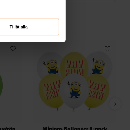
Tillåt alla
usgrön
Minions Ballonger 6-pack