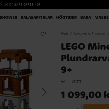
30 DAGARS ÖPPET KÖP
YSHOWER
KALASARTIKLAR
HÖGTIDER
BAKA
MASKE
Hem
Leksaker & Presenter
LEGO Mine
Plundrarv
9+
Art nr:
L21278
Pris
:
1 099,00 kr
1 099,00 k