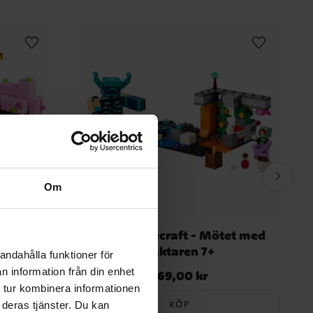
Om
-
LEGO Minecraft - Mötet med
n 8+
väktaren 7+
andahålla funktioner för
n information från din enhet
269,00 kr
Pris
:
269,00 kr
 tur kombinera informationen
KÖP
 deras tjänster. Du kan