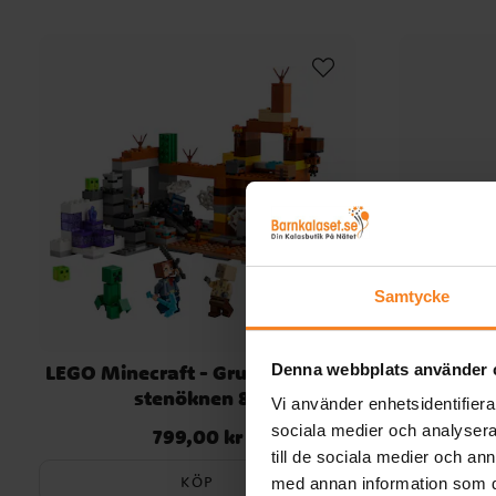
Samtycke
LEGO Minecraft - Gruvschaktet i
L
Denna webbplats använder 
stenöknen 8+
En
Vi använder enhetsidentifierar
sociala medier och analysera 
799,00 kr
Pris
:
799,00 kr
till de sociala medier och a
KÖP
med annan information som du 