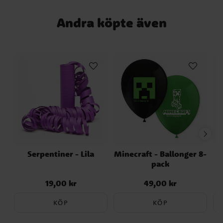
Andra köpte även
Serpentiner - Lila
Minecraft - Ballonger 8-
pack
19,00 kr
49,00 kr
Pris
:
19,00 kr
Pris
:
49,00 kr
KÖP
KÖP