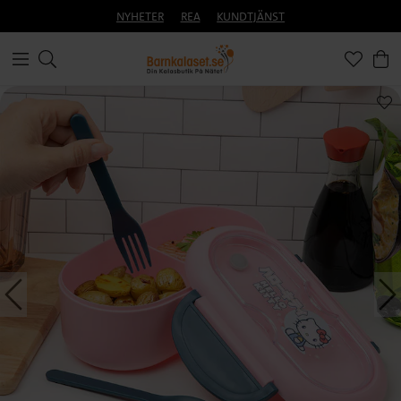
NYHETER
REA
KUNDTJÄNST