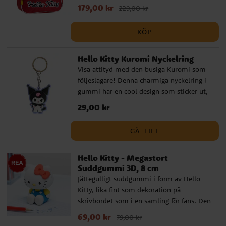
framtill. Den är tillverkad i slitstark
Nuvarande pris
179,00 kr
:
179,00 kr
Tidigare pris
:
229,00 kr
polyester och är både praktisk och bekväm
229,00 kr
för små barn som vill bära sina egna saker.
KÖP
Ryggsäcken har justerbara och vadderade
axelband, en vadderad baksida och ett
Hello Kitty Kuromi Nyckelring
rymligt huvudfack med dubbel dragkedja.
På sidan finns en nätficka för vattenflaska
Visa attityd med den busiga Kuromi som
och framtill ett separat ytterfack – perfekt
följeslagare! Denna charmiga nyckelring i
för småsaker. Mått: ca 27,5 × 33,5 × 10 cm
gummi har en cool design som sticker ut,
Material: 100 % polyester Detta är en
perfekt att fästa på nycklar, väskor eller
Pris
29,00 kr
:
29,00 kr
officiellt licensierad produkt från
ryggsäckar. ✓ Material: Gummi ✓ Officiellt
tillverkaren Cerdá.
licensierad produkt
GÅ TILL
Hello Kitty - Megastort
Suddgummi 3D, 8 cm
Jättegulligt suddgummi i form av Hello
Kitty, lika fint som dekoration på
skrivbordet som i en samling för fans. Den
detaljerade designen och den söta stilen
Nuvarande pris
69,00 kr
:
69,00 kr
Tidigare pris
:
79,00 kr
ger en tydlig kawaii-känsla som piggar