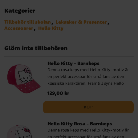
Kategorier
Tillbehör till skolan
Leksaker & Presenter
Accessoarer
Hello Kitty
Glöm inte tillbehören
Hello Kitty - Barnkeps
Denna rosa keps med Hello Kitty-motiv är
en perfekt accessoar för små fans av den
klassiska karaktären. Framtill syns Hello
Kitty i sin ikoniska stil, och den prickiga
Pris
129,00 kr
:
129,00 kr
skärmen ger ett charmigt och lekfullt
uttryck som passar både till vardag och
KÖP
utflykt. Kepsen är tillverkad i en mjuk och
slitstark bomulls- och polyestermix. Den
Hello Kitty Rosa - Barnkeps
har en omkrets på 53 cm och är justerbar
Denna rosa keps med Hello Kitty-motiv är
baktill, vilket gör att den passar barn i
en perfekt accessoar för små fans av den
åldern ca 4 till 6 år. Detta är en officiellt