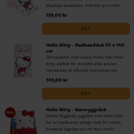
klassiska karaktären. Framtill syns Hello
licensierad produkt från tillverkaren Cerdá.
Kitty i sin ikoniska stil, och den prickiga
Pris
129,00 kr
:
129,00 kr
skärmen ger ett charmigt och lekfullt
uttryck som passar både till vardag och
KÖP
utflykt. Kepsen är tillverkad i en mjuk och
slitstark bomulls- och polyestermix. Den
Hello Kitty - Badhandduk 70 x 140
har en omkrets på 53 cm och är justerbar
cm
baktill, vilket gör att den passar barn i
Söt handduk med vackra motiv från Hello
åldern ca 4 till 6 år. Detta är en officiellt
Kitty, perfekt för stranden eller poolen.
licensierad produkt från tillverkaren Cerdá.
Handduken är officiellt licensierad och
tillverkad av 100 % snabbtorkande
Pris
149,00 kr
:
149,00 kr
polyester. Med sina mått på 70 x 140 cm
är den perfekt för att svepa omkring dig
KÖP
eller att sola på. Ett måste för alla fans av
Hello Kitty.
Hello Kitty - Barnryggsäck
Denna färgglada ryggsäck med Hello Kitty
har en bedårande design med 3D-rosett,
broderad logotyp och ett stort motiv