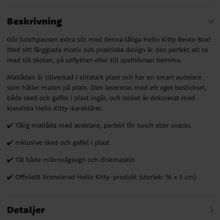
Beskrivning
Gör lunchpausen extra söt med denna tåliga Hello Kitty Bento Box!
Med sitt färgglada motiv och praktiska design är den perfekt att ta
med till skolan, på utflykten eller till spelhörnan hemma.
Matlådan är tillverkad i slitstark plast och har en smart avdelare
som håller maten på plats. Den levereras med ett eget bestickset,
både sked och gaffel i plast ingår, och locket är dekorerat med
klassiska Hello Kitty-karaktärer.
✔️ Tålig matlåda med avdelare, perfekt för lunch eller snacks
✔️ Inklusive sked och gaffel i plast
✔️ Tål både mikrovågsugn och diskmaskin
✔️ Officiellt licensierad Hello Kitty-produkt (storlek: 16 x 5 cm)
Detaljer