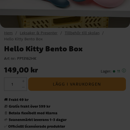
Hem
Leksaker & Presenter
Tillbehör till skolan
Hello Kitty Bento Box
Hello Kitty Bento Box
Art nr:
PP13162HK
Pris
:
149,00 kr
149,00 kr
Lager
:
11
LÄGG I VARUKORGEN
Frakt 49 kr
🚚
Gratis frakt över 599 kr
🎁
Betala flexibelt med Klarna
📄
Svanenmärkt leverans 1-3 dagar
🌱
Officiellt licensierade produkter
✅