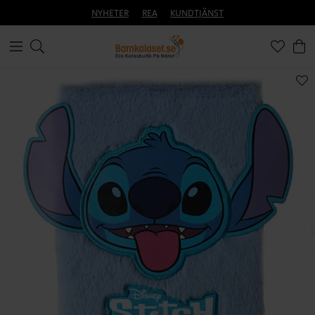
NYHETER
REA
KUNDTJÄNST