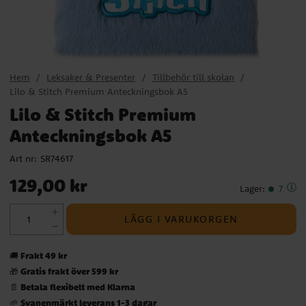
Hem
Leksaker & Presenter
Tillbehör till skolan
Lilo & Stitch Premium Anteckningsbok A5
Lilo & Stitch Premium
Anteckningsbok A5
Art nr:
SR74617
Pris
:
129,00 kr
129,00 kr
Lager
:
7
LÄGG I VARUKORGEN
Frakt 49 kr
🚚
Gratis frakt över 599 kr
🎁
Betala flexibelt med Klarna
📄
Svanenmärkt leverans 1-3 dagar
🌱