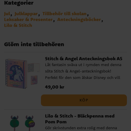
Kategorier
Jul
Julklappar
Tillbehör till skolan
Leksaker & Presenter
Anteckningsböcker
Lilo & Stitch
Glöm inte tillbehören
Stitch & Angel Anteckningsbok A5
Låt fantasin sväva ut i rymden med denna
söta Stitch & Angel-anteckningsbok!
Perfekt för den som älskar Disney och vill
fylla sidorna med kreativa idéer, skisser
Pris
49,00 kr
:
49,00 kr
eller dagdrömmar. Anteckningsboken i
A5-format har ett lila och rosa omslag
KÖP
med Stitch i rymdtema, spiralbindning
och linjerade sidor. En perfekt följeslagare i
Lilo & Stitch - Bläckpenna med
skolan eller hemma, med massor av plats
Pom Pom
för allt som får fantasin att ta fart. ✔️ A5-
Gör skrivstunden extra rolig med denna
format med ca 200 linjerade sidor ✔️