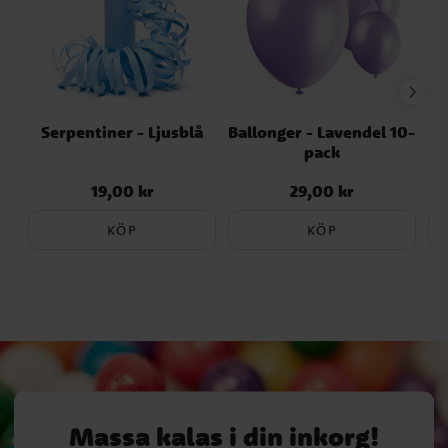
Serpentiner - Ljusblå
Ballonger - Lavendel 10-
S
pack
19,00 kr
29,00 kr
Pris
:
19,00 kr
Pris
:
29,00 kr
KÖP
KÖP
Massa kalas i din inkorg!