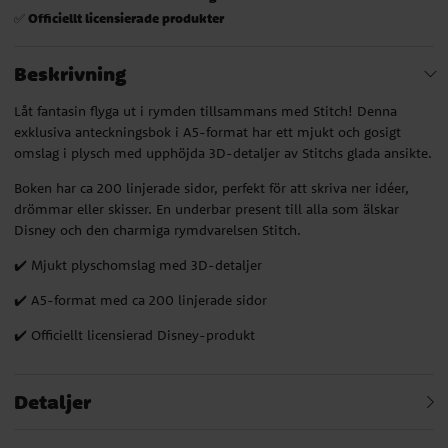
Officiellt licensierade produkter
✅
Beskrivning
Låt fantasin flyga ut i rymden tillsammans med Stitch! Denna
exklusiva anteckningsbok i A5-format har ett mjukt och gosigt
omslag i plysch med upphöjda 3D-detaljer av Stitchs glada ansikte.
Boken har ca 200 linjerade sidor, perfekt för att skriva ner idéer,
drömmar eller skisser. En underbar present till alla som älskar
Disney och den charmiga rymdvarelsen Stitch.
✔️ Mjukt plyschomslag med 3D-detaljer
✔️ A5-format med ca 200 linjerade sidor
✔️ Officiellt licensierad Disney-produkt
Detaljer