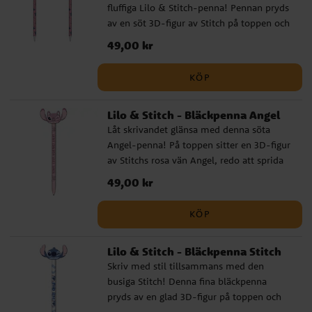
fluffiga Lilo & Stitch-penna! Pennan pryds
Färgglad design med Stitch & Angel i
av en söt 3D-figur av Stitch på toppen och
rymdstil ✔️ Officiellt licensierad produkt
en mjuk pom pom som svajar när du
Pris
49,00 kr
:
49,00 kr
skriver. Perfekt för skolan, hemma eller
som en liten present till alla som älskar
KÖP
den busiga utomjordingen. ✔️ Dekorerad
med Stitch och färgglad design ✔️ Mjuk
Lilo & Stitch - Bläckpenna Angel
pom pom som gör skrivandet roligare ✔️
Låt skrivandet glänsa med denna söta
Officiellt licensierad Disney-produkt
Angel-penna! På toppen sitter en 3D-figur
av Stitchs rosa vän Angel, redo att sprida
både glädje och inspiration. En perfekt
Pris
49,00 kr
:
49,00 kr
penna för den som gillar Lilo & Stitch och
vill ha lite extra charm i pennskrinet. ✔️
KÖP
Dekorerad med Angel i 3D-design ✔️
Bekväm att hålla och skriva med ✔️
Lilo & Stitch - Bläckpenna Stitch
Officiellt licensierad Disney-produkt
Skriv med stil tillsammans med den
busiga Stitch! Denna fina bläckpenna
pryds av en glad 3D-figur på toppen och