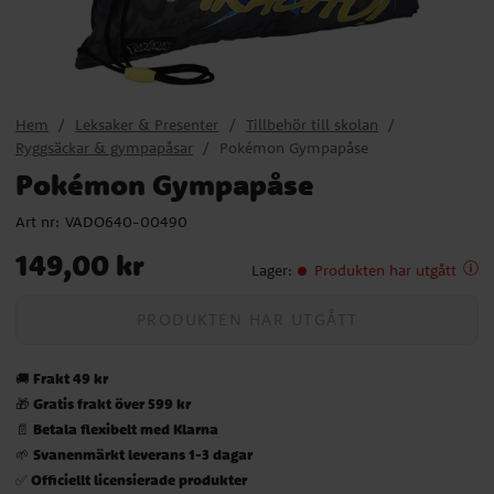
Hem
Leksaker & Presenter
Tillbehör till skolan
Ryggsäckar & gympapåsar
Pokémon Gympapåse
Pokémon Gympapåse
Art nr:
VADO640-00490
Pris
:
149,00 kr
149,00 kr
Lager
:
Produkten har utgått
PRODUKTEN HAR UTGÅTT
Frakt 49 kr
🚚
Gratis frakt över 599 kr
🎁
Betala flexibelt med Klarna
📄
Svanenmärkt leverans 1-3 dagar
🌱
Officiellt licensierade produkter
✅