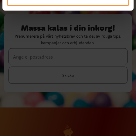
Massa kalas i din inkorg!
Prenumerera på vårt nyhetsbrev och ta del av roliga tips,
kampanjer och erbjudanden.
Skicka