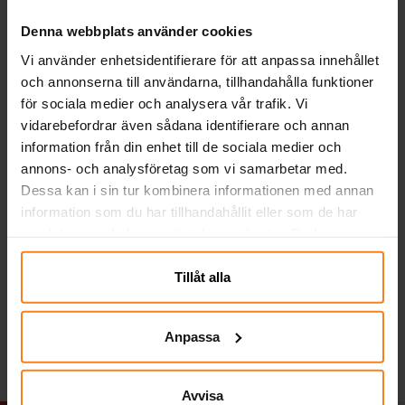
Denna webbplats använder cookies
Vi använder enhetsidentifierare för att anpassa innehållet
och annonserna till användarna, tillhandahålla funktioner
för sociala medier och analysera vår trafik. Vi
vidarebefordrar även sådana identifierare och annan
information från din enhet till de sociala medier och
annons- och analysföretag som vi samarbetar med.
Dessa kan i sin tur kombinera informationen med annan
Disney Bilar
Pokémon -
P
information som du har tillhandahållit eller som de har
Barnryggsäck med 3D-
Suddgummin 4-pack
samlat in när du har använt deras tjänster. Du kan
effekt
närsomhelst ändra ditt samtycke.
179,00 kr
39,00 kr
Pris
:
179,00 kr
Pris
:
39,00 kr
Tillåt alla
KÖP
KÖP
Anpassa
Avvisa