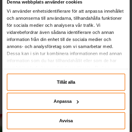
Denna webbplats använder cookies
Vi använder enhetsidentifierare för att anpassa innehållet
och annonserna till användarna, tillhandahålla funktioner
för sociala medier och analysera vår trafik. Vi
vidarebefordrar även sådana identifierare och annan
information från din enhet till de sociala medier och
annons- och analysföretag som vi samarbetar med.
INTEX Gator Play Center
Hasbro Utomhus
Dessa kan i sin tur kombinera informationen med annan
Vattenleksak Operation
information som du har tillhandahållit eller som de har
samlat in när du har använt deras tjänster. Du kan
1 190,00 kr
349,00 kr
Pris
:
1 190,00 kr
Pris
:
349,00 kr
närsomhelst ändra ditt samtycke.
KÖP
KÖP
Tillåt alla
Anpassa
Avvisa