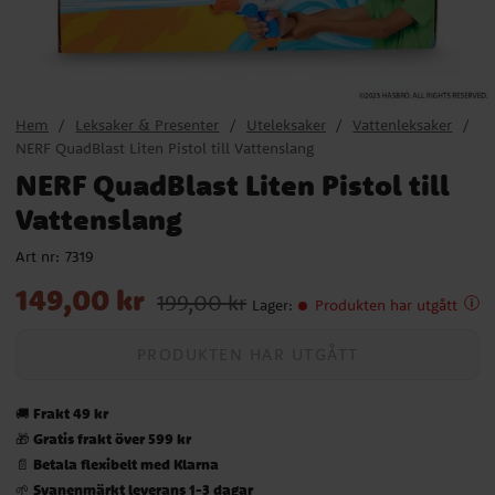
Hem
Leksaker & Presenter
Uteleksaker
Vattenleksaker
NERF QuadBlast Liten Pistol till Vattenslang
NERF QuadBlast Liten Pistol till
Vattenslang
Art nr:
7319
Nuvarande pris
:
149,00 kr
Tidigare pris
:
199,00 kr
149,00 kr
199,00 kr
Lager
:
Produkten har utgått
PRODUKTEN HAR UTGÅTT
Frakt 49 kr
🚚
Gratis frakt över 599 kr
🎁
Betala flexibelt med Klarna
📄
Svanenmärkt leverans 1-3 dagar
🌱