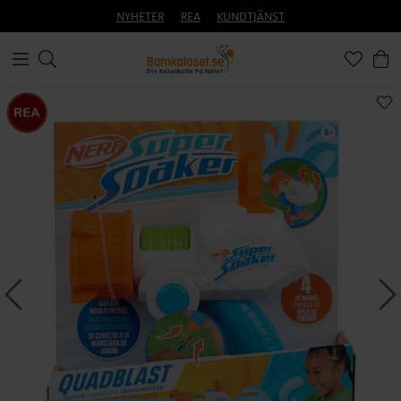
NYHETER
REA
KUNDTJÄNST