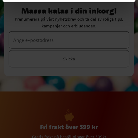
Massa kalas i din inkorg!
Prenumerera på vårt nyhetsbrev och ta del av roliga tips,
kampanjer och erbjudanden.
Skicka
Fri frakt över 599 kr
Gratis frakt på beställningar över 599kr