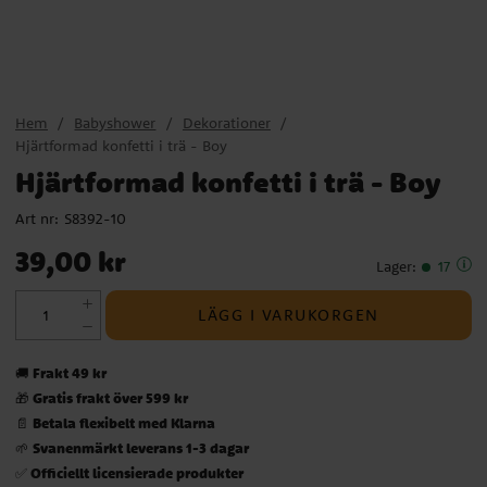
Hem
Babyshower
Dekorationer
Hjärtformad konfetti i trä - Boy
Hjärtformad konfetti i trä - Boy
Art nr:
S8392-10
Pris
:
39,00 kr
39,00 kr
Lager
:
17
LÄGG I VARUKORGEN
Frakt 49 kr
🚚
Gratis frakt över 599 kr
🎁
Betala flexibelt med Klarna
📄
Svanenmärkt leverans 1-3 dagar
🌱
Officiellt licensierade produkter
✅