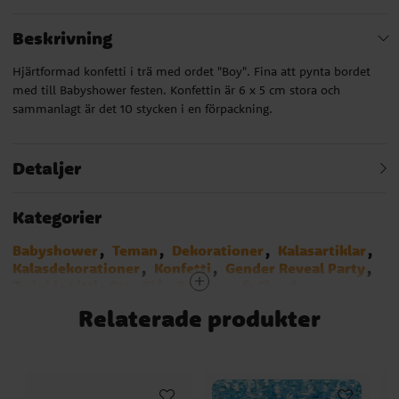
Beskrivning
Hjärtformad konfetti i trä med ordet "Boy". Fina att pynta bordet
med till Babyshower festen. Konfettin är 6 x 5 cm stora och
sammanlagt är det 10 stycken i en förpackning.
Detaljer
Kategorier
Babyshower
Teman
Dekorationer
Kalasartiklar
Kalasdekorationer
Konfetti
Gender Reveal Party
Twinkle Little Star Blå
Rainbow & Cloud
Baby in Bloom
Hello Baby
Baby Boy
Relaterade produkter
Botanical Baby
Teddybjörn Babyshower
Oh Baby
Pastell Babyshower