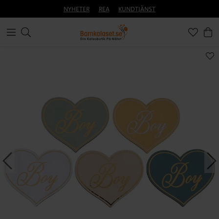
NYHETER
REA
KUNDTJÄNST