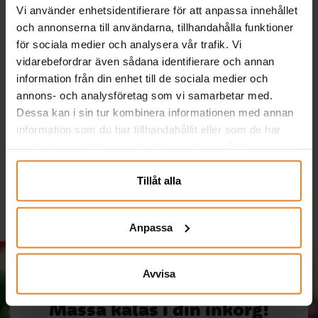
Vi använder enhetsidentifierare för att anpassa innehållet
och annonserna till användarna, tillhandahålla funktioner
för sociala medier och analysera vår trafik. Vi
vidarebefordrar även sådana identifierare och annan
information från din enhet till de sociala medier och
Serpentiner - Gröna
Sifferballonger Lila 86
S
annons- och analysföretag som vi samarbetar med.
cm
Dessa kan i sin tur kombinera informationen med annan
information som du har tillhandahållit eller som de har
19,00 kr
49,00 kr
Pris
:
19,00 kr
Pris
:
49,00 kr
samlat in när du har använt deras tjänster. Du kan
KÖP
GÅ TILL
närsomhelst ändra ditt samtycke.
Tillåt alla
Anpassa
Avvisa
Massa kalas i din inkorg!