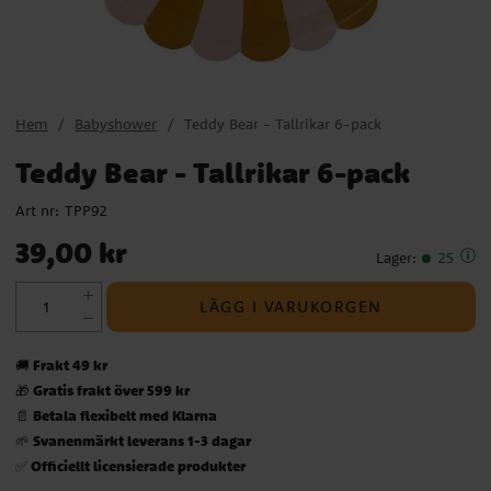
Hem
Babyshower
Teddy Bear - Tallrikar 6-pack
Teddy Bear - Tallrikar 6-pack
Art nr:
TPP92
Pris
:
39,00 kr
39,00 kr
Lager
:
25
LÄGG I VARUKORGEN
Frakt 49 kr
🚚
Gratis frakt över 599 kr
🎁
Betala flexibelt med Klarna
📄
Svanenmärkt leverans 1-3 dagar
🌱
Officiellt licensierade produkter
✅