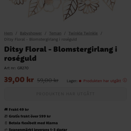
Hem
Babyshower
Teman
Twinkle Twinkle
Ditsy Floral - Blomstergirlang i roséguld
Ditsy Floral - Blomstergirlang i
roséguld
Art nr:
GR270
Nuvarande pris
:
39,00 kr
Tidigare pris
:
59,00 kr
39,00 kr
59,00 kr
Lager
:
Produkten har utgått
PRODUKTEN HAR UTGÅTT
Frakt 49 kr
🚚
Gratis frakt över 599 kr
🎁
Betala flexibelt med Klarna
📄
Svanenmärkt leverans 1-3 dagar
🌱