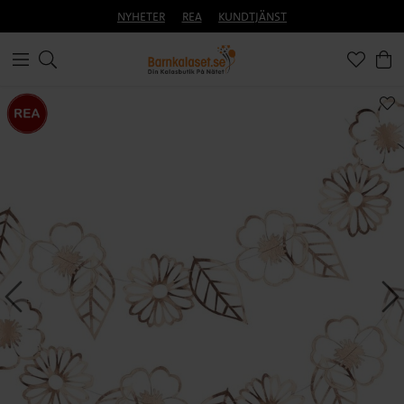
NYHETER
REA
KUNDTJÄNST