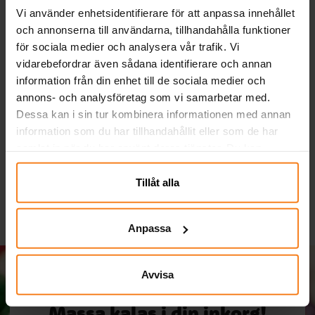
Vi använder enhetsidentifierare för att anpassa innehållet
och annonserna till användarna, tillhandahålla funktioner
för sociala medier och analysera vår trafik. Vi
vidarebefordrar även sådana identifierare och annan
information från din enhet till de sociala medier och
Stitch & Angel Girlang
Spidey And His Amazing
annons- och analysföretag som vi samarbetar med.
Happy Birthday
Friends - Flaggirlang 230
Dessa kan i sin tur kombinera informationen med annan
cm
information som du har tillhandahållit eller som de har
69,00 kr
69,00 kr
Pris
:
69,00 kr
Pris
:
69,00 kr
samlat in när du har använt deras tjänster. Du kan
närsomhelst ändra ditt samtycke.
KÖP
KÖP
Tillåt alla
Anpassa
Avvisa
Massa kalas i din inkorg!