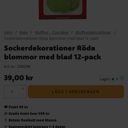
Hem
Baka
Muffins - Cupcakes
Muffinsdekorationer
Sockerdekorationer Röda blommor med blad 12-pack
Sockerdekorationer Röda
blommor med blad 12-pack
Art nr:
230058
Pris
:
39,00 kr
39,00 kr
Lager
:
4
LÄGG I VARUKORGEN
Frakt 49 kr
🚚
Gratis frakt över 599 kr
🎁
Betala flexibelt med Klarna
📄
Svanenmärkt leverans 1-3 dagar
🌱