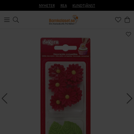
NYHETER
REA
KUNDTJÄNST