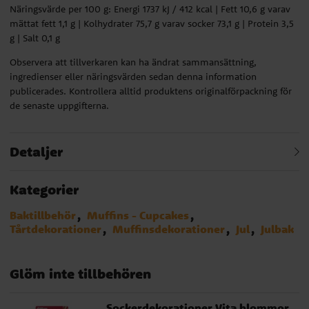
Näringsvärde per 100 g: Energi 1737 kJ / 412 kcal | Fett 10,6 g varav
mättat fett 1,1 g | Kolhydrater 75,7 g varav socker 73,1 g | Protein 3,5
g | Salt 0,1 g
Observera att tillverkaren kan ha ändrat sammansättning,
ingredienser eller näringsvärden sedan denna information
publicerades. Kontrollera alltid produktens originalförpackning för
de senaste uppgifterna.
Detaljer
Kategorier
Baktillbehör
Muffins - Cupcakes
Tårtdekorationer
Muffinsdekorationer
Jul
Julbak
Glöm inte tillbehören
Sockerdekorationer Vita blommor