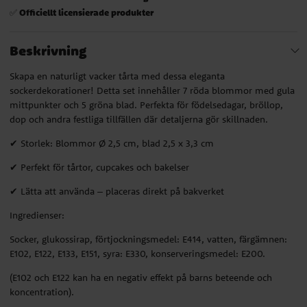
Officiellt licensierade produkter
✅
Beskrivning
Skapa en naturligt vacker tårta med dessa eleganta
sockerdekorationer! Detta set innehåller 7 röda blommor med gula
mittpunkter och 5 gröna blad. Perfekta för födelsedagar, bröllop,
dop och andra festliga tillfällen där detaljerna gör skillnaden.
✔ Storlek: Blommor Ø 2,5 cm, blad 2,5 x 3,3 cm
✔ Perfekt för tårtor, cupcakes och bakelser
✔ Lätta att använda – placeras direkt på bakverket
Ingredienser:
Socker, glukossirap, förtjockningsmedel: E414, vatten, färgämnen:
E102, E122, E133, E151, syra: E330, konserveringsmedel: E200.
(E102 och E122 kan ha en negativ effekt på barns beteende och
koncentration).