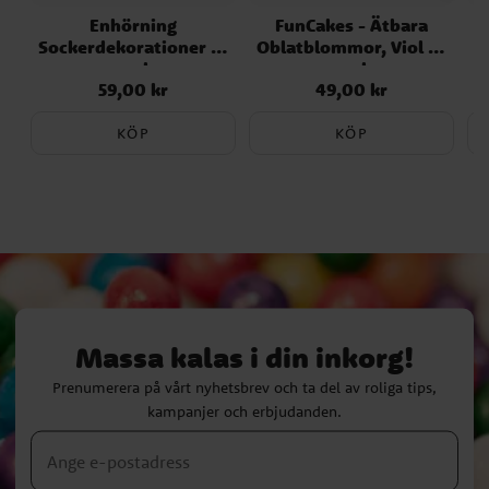
Enhörning
FunCakes - Ätbara
Sockerdekorationer 8-
Oblatblommor, Viol 8-
pack
pack
59,00 kr
49,00 kr
Pris
:
59,00 kr
Pris
:
49,00 kr
KÖP
KÖP
Massa kalas i din inkorg!
Prenumerera på vårt nyhetsbrev och ta del av roliga tips,
kampanjer och erbjudanden.