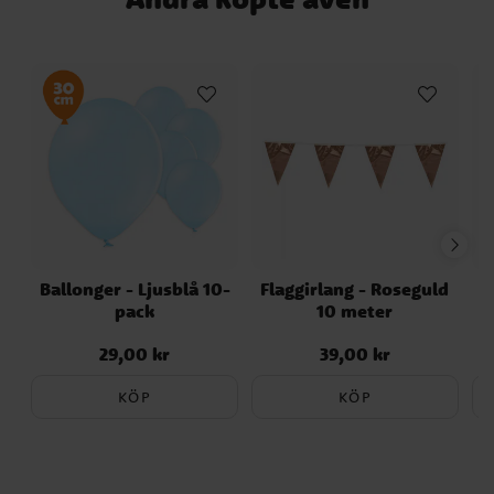
Ballonger - Ljusblå 10-
Flaggirlang - Roseguld
T
pack
10 meter
B
29,00 kr
39,00 kr
Pris
:
29,00 kr
Pris
:
39,00 kr
KÖP
KÖP