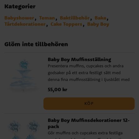
Kategorier
Babyshower
Teman
Baktillbehör
Baka
Tårtdekorationer
Cake Toppers
Baby Boy
Glöm inte tillbehören
Baby Boy Muffinsställning
Presentera muffins, cupcakes och andra
godsaker på ett extra festligt sätt med
denna fina muffinsställning i ljusblått med
molnmotiv och texten Baby Boy. Den
Pris
55,00 kr
:
55,00 kr
passar perfekt till baby shower, dop,
välkomstfest eller andra firanden där du
KÖP
vill skapa ett sött och genomtänkt
dessertbord. Muffinsställningen blir en
Baby Boy Muffinsdekorationer 12-
dekorativ detalj samtidigt som den gör det
pack
enkelt att lyfta fram bakverken på ett
Gör muffins och cupcakes extra festliga
snyggt sätt. Den är tillverkad av FSC-