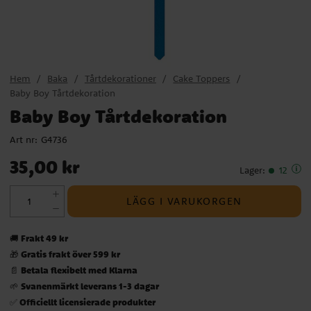
Hem
Baka
Tårtdekorationer
Cake Toppers
Baby Boy Tårtdekoration
Baby Boy Tårtdekoration
Art nr:
G4736
Pris
:
35,00 kr
35,00 kr
Lager
:
12
LÄGG I VARUKORGEN
Frakt 49 kr
🚚
Gratis frakt över 599 kr
🎁
Betala flexibelt med Klarna
📄
Svanenmärkt leverans 1-3 dagar
🌱
Officiellt licensierade produkter
✅