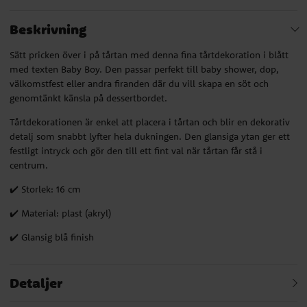
Beskrivning
Sätt pricken över i på tårtan med denna fina tårtdekoration i blått
med texten Baby Boy. Den passar perfekt till baby shower, dop,
välkomstfest eller andra firanden där du vill skapa en söt och
genomtänkt känsla på dessertbordet.
Tårtdekorationen är enkel att placera i tårtan och blir en dekorativ
detalj som snabbt lyfter hela dukningen. Den glansiga ytan ger ett
festligt intryck och gör den till ett fint val när tårtan får stå i
centrum.
✔️ Storlek: 16 cm
✔️ Material: plast (akryl)
✔️ Glansig blå finish
Detaljer