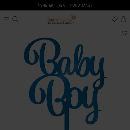
NYHETER
REA
KUNDTJÄNST