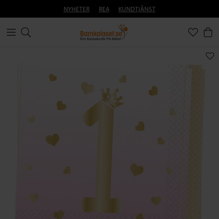
NYHETER
REA
KUNDTJÄNST