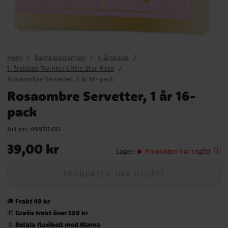
Hem
Barnkalasteman
1-årskalas
1-årskalas Twinkle Little Star Rosa
Rosaombre Servetter, 1 år 16-pack
Rosaombre Servetter, 1 år 16-
pack
Art nr:
A9910310
Pris
:
39,00 kr
39,00 kr
Lager
:
Produkten har utgått
PRODUKTEN HAR UTGÅTT
Frakt 49 kr
🚚
Gratis frakt över 599 kr
🎁
Betala flexibelt med Klarna
📄