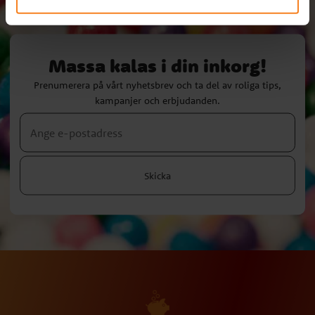
Massa kalas i din inkorg!
Prenumerera på vårt nyhetsbrev och ta del av roliga tips,
kampanjer och erbjudanden.
Skicka