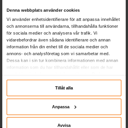
Denna webbplats använder cookies
Vi använder enhetsidentifierare för att anpassa innehållet
och annonserna till användarna, tillhandahålla funktioner
för sociala medier och analysera vår trafik. Vi
vidarebefordrar även sådana identifierare och annan
information från din enhet till de sociala medier och
annons- och analysföretag som vi samarbetar med.
Dessa kan i sin tur kombinera informationen med annan
information som du har tillhandahållit eller som de har
Tårtljus Guldkrona,
Serpentiner - Ljusrosa
Ba
Ljusrosa siffra 0-9
samlat in när du har använt deras tjänster. Du kan
närsomhelst ändra ditt samtycke.
29,00 kr
19,00 kr
Pris
:
29,00 kr
Pris
:
19,00 kr
Tillåt alla
GÅ TILL
KÖP
Anpassa
Avvisa