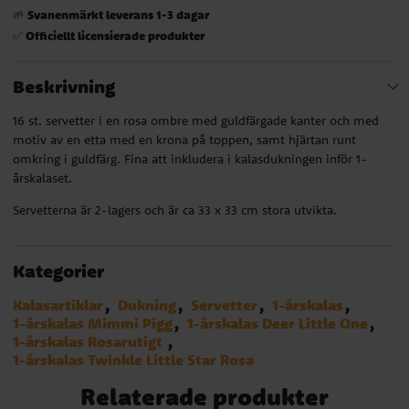
Svanenmärkt leverans 1-3 dagar
🌱
Officiellt licensierade produkter
✅
Beskrivning
16 st. servetter i en rosa ombre med guldfärgade kanter och med
motiv av en etta med en krona på toppen, samt hjärtan runt
omkring i guldfärg. Fina att inkludera i kalasdukningen inför 1-
årskalaset.
Servetterna är 2-lagers och är ca 33 x 33 cm stora utvikta.
Kategorier
Kalasartiklar
Dukning
Servetter
1-årskalas
1-årskalas Mimmi Pigg
1-årskalas Deer Little One
1-årskalas Rosarutigt
1-årskalas Twinkle Little Star Rosa
Relaterade produkter