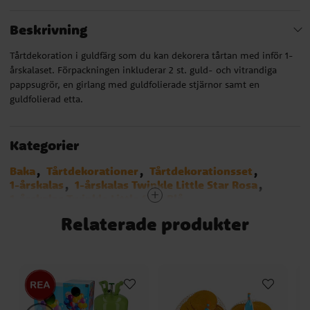
Beskrivning
Tårtdekoration i guldfärg som du kan dekorera tårtan med inför 1-
årskalaset. Förpackningen inkluderar 2 st. guld- och vitrandiga
pappsugrör, en girlang med guldfolierade stjärnor samt en
guldfolierad etta.
Kategorier
Baka
Tårtdekorationer
Tårtdekorationsset
1-årskalas
1-årskalas Twinkle Little Star Rosa
1-årskalas Twinkle Little Star Blå
1-årskalas Mimmi Pigg
1-årskalas Musse Pigg
Relaterade produkter
1-årskalas Bondgård
1-årskalas Deer Little One
1-årskalas Rosarutigt
Varumärken