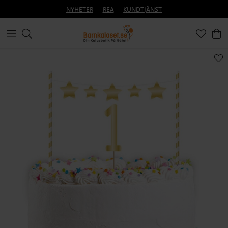
NYHETER
REA
KUNDTJÄNST