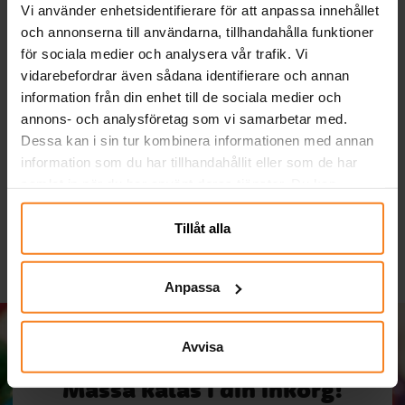
Vi använder enhetsidentifierare för att anpassa innehållet
och annonserna till användarna, tillhandahålla funktioner
för sociala medier och analysera vår trafik. Vi
vidarebefordrar även sådana identifierare och annan
information från din enhet till de sociala medier och
Ballonger - Vita 10-pack
Ballongpump Deluxe
annons- och analysföretag som vi samarbetar med.
Dual Action
Dessa kan i sin tur kombinera informationen med annan
information som du har tillhandahållit eller som de har
29,00 kr
39,00 kr
Pris
:
29,00 kr
Pris
:
39,00 kr
samlat in när du har använt deras tjänster. Du kan
KÖP
KÖP
närsomhelst ändra ditt samtycke.
Tillåt alla
Anpassa
Avvisa
Massa kalas i din inkorg!