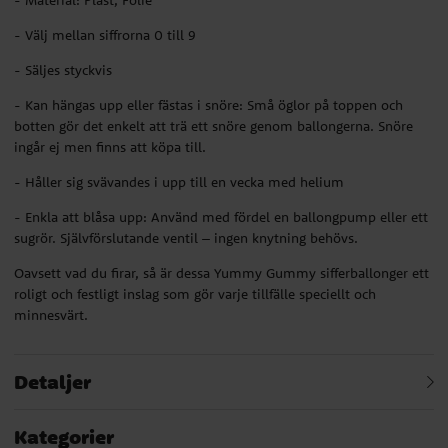
- Material: Plast, Folie
- Välj mellan siffrorna 0 till 9
- Säljes styckvis
- Kan hängas upp eller fästas i snöre: Små öglor på toppen och
botten gör det enkelt att trä ett snöre genom ballongerna. Snöre
ingår ej men finns att köpa till.
- Håller sig svävandes i upp till en vecka med helium
- Enkla att blåsa upp: Använd med fördel en ballongpump eller ett
sugrör. Självförslutande ventil – ingen knytning behövs.
Oavsett vad du firar, så är dessa Yummy Gummy sifferballonger ett
roligt och festligt inslag som gör varje tillfälle speciellt och
minnesvärt.
Detaljer
Kategorier