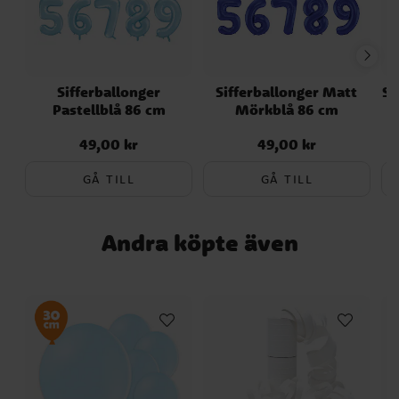
eller ett sugrör. Självförslutande ventil –
festligt inslag som gör varje tillfälle
ingen knytning behövs. Oavsett vad du
speciellt och minnesvärt.
firar, så är dessa guldiga sifferballonger ett
mångsidigt och festligt inslag som gör
Sifferballonger
Sifferballonger Matt
Si
varje tillfälle speciellt och minnesvärt.
Pastellblå 86 cm
Mörkblå 86 cm
49,00 kr
49,00 kr
Pris
:
49,00 kr
Pris
:
49,00 kr
GÅ TILL
GÅ TILL
Andra köpte även