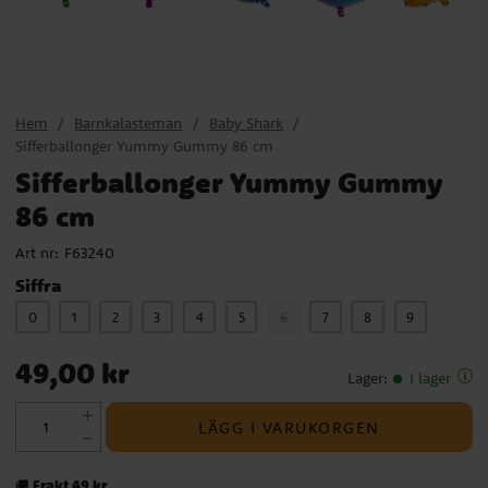
Hem
Barnkalasteman
Baby Shark
Sifferballonger Yummy Gummy 86 cm
Sifferballonger Yummy Gummy
86 cm
Art nr:
F63240
Siffra
0
1
2
3
4
5
6
7
8
9
Pris
:
49,00 kr
49,00 kr
Lager
:
I lager
LÄGG I VARUKORGEN
Frakt 49 kr
🚚