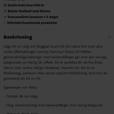
Gratis frakt över 599 kr
🎁
Betala flexibelt med Klarna
📄
Svanenmärkt leverans 1-3 dagar
🌱
Officiellt licensierade produkter
✅
Beskrivning
Lägg till en rolig och färgglad touch till din nästa fest med våra
unika sifferballonger Yummy Gummy! Dessa till hälften
genomskinliga ballonger med karamellfärger ger mot den silvriga
bakgrunden en härlig 3D-effekt. De är perfekta för att fira årtal,
datum eller andra viktiga händelser. Oavsett om det är en
födelsedag, jubileum eller annan speciell tillställning, kommer de
garanterat att bli en hit.
Egenskaper och fakta:
- Storlek: 86 cm höga
- Färg: Genomskinlig med karamellfärger mot silvrig bakgrund