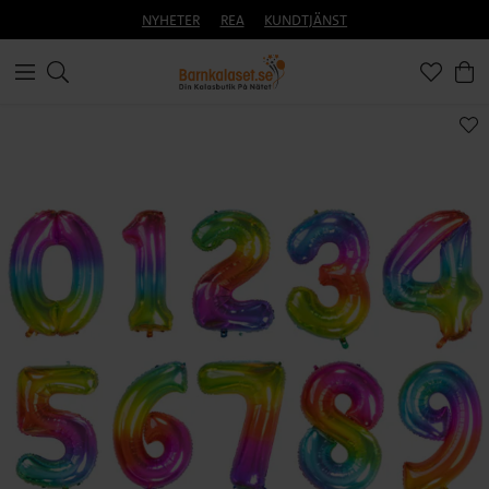
NYHETER
REA
KUNDTJÄNST