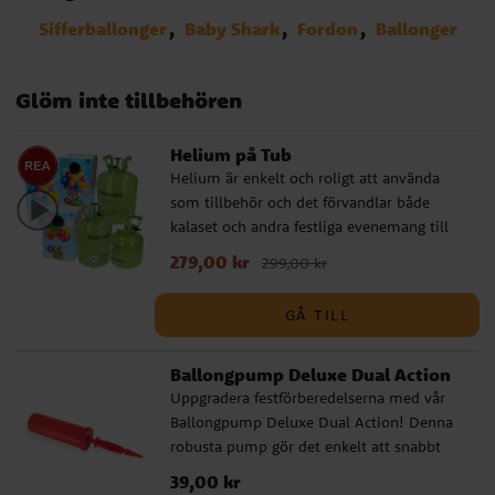
Sifferballonger
Baby Shark
Fordon
Ballonger
Glöm inte tillbehören
Helium på Tub
Helium är enkelt och roligt att använda
som tillbehör och det förvandlar både
kalaset och andra festliga evenemang till
något alldeles extra. Du kan göra kreativa
Nuvarande pris
279,00 kr
:
279,00 kr
Tidigare pris
:
299,00 kr
arrangemang, fylla siffer- eller
299,00 kr
bokstavsballonger, airwalkerballonger med
GÅ TILL
mera. Alla ballonger vi säljer fungerar bra
med helium. Våra heliumtankar kommer i
Ballongpump Deluxe Dual Action
tre olika storlekar för att passa dig som
behöver mindre eller mer heliumgas, se
Uppgradera festförberedelserna med vår
nedan för en mer detaljerad beskrivning
Ballongpump Deluxe Dual Action! Denna
och vad de räcker till. Våra tankar
robusta pump gör det enkelt att snabbt
innehåller också 99 % helium medan
blåsa upp många ballonger och den
Pris
39,00 kr
:
39,00 kr
många andra märken ofta innehåller 80 %
kommer i olika färger som säljs