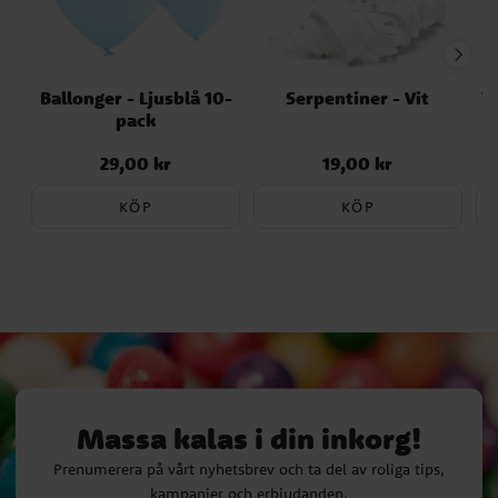
Ballonger - Ljusblå 10-
Serpentiner - Vit
T
pack
29,00 kr
19,00 kr
Pris
:
29,00 kr
Pris
:
19,00 kr
KÖP
KÖP
Massa kalas i din inkorg!
Prenumerera på vårt nyhetsbrev och ta del av roliga tips,
kampanjer och erbjudanden.