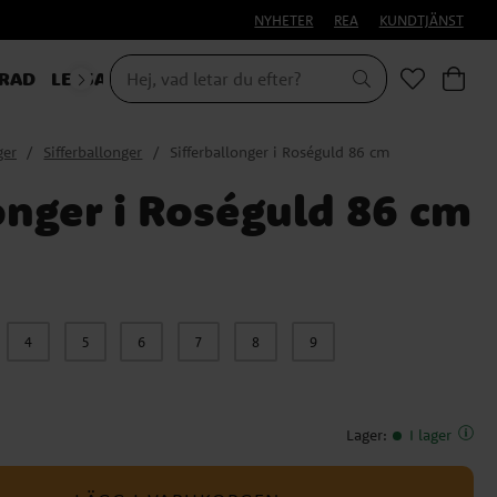
NYHETER
REA
KUNDTJÄNST
RAD
LEKSAKER & PRESENTER
ger
Sifferballonger
Sifferballonger i Roséguld 86 cm
onger i Roséguld 86 cm
4
5
6
7
8
9
Lager
:
I lager