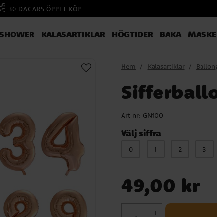
30 DAGARS ÖPPET KÖP
YSHOWER
KALASARTIKLAR
HÖGTIDER
BAKA
MASKE
Hem
Kalasartiklar
Ballon
Sifferball
Art nr:
GN100
Välj siffra
0
1
2
3
Pris
:
49,00 kr
49,00 kr