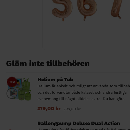
Glöm inte tillbehören
Helium på Tub
Helium är enkelt och roligt att använda som tillbe
och det förvandlar både kalaset och andra festliga
evenemang till något alldeles extra. Du kan göra
kreativa arrangemang, fylla siffer- eller
Nuvarande pris
:
279,00 kr
Tidigare pris
:
299,00 
279,00 kr
299,00 kr
bokstavsballonger, airwalkerballonger med mera. A
ballonger vi säljer fungerar bra med helium. Våra
Ballongpump Deluxe Dual Action
heliumtankar kommer i tre olika storlekar för att p
Uppgradera festförberedelserna med vår Ballongp