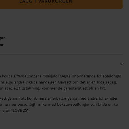
LÄGG I VARUKORGEN
gar
ter
lyxiga sifferballonger i roséguld! Dessa imponerande folieballonger
atum eller andra viktiga händelser. Oavsett om det är en födelsedag,
n speciell tillställning, kommer de garanterat att bli en hit.
ett genom att kombinera sifferballongerna med andra folie- eller
t ännu mer personligt, mixa med bokstavsballonger och bilda unika
eller "LOVE 25".