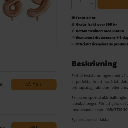
Frakt 49 kr
🚚
Gratis frakt över 599 kr
🎁
Betala flexibelt med Klarna
📄
Svanenmärkt leverans 1-3 da
🌱
Officiellt licensierade produk
✅
Beskrivning
Förhöj feststämningen med våra 
är perfekta för att fira årtal, d
GÅ TILL
hör
bröllopsdag, jubileum eller anna
Skapa en spektakulär ballongbuk
latexballonger. För att göra de
kr
meddelanden som "GRATTIS 50" 
lla
Egenskaper och fakta:
assa
KÖP
ump