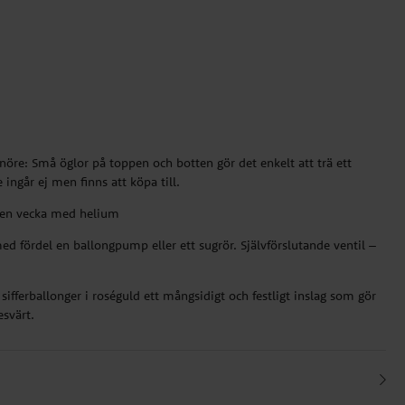
snöre: Små öglor på toppen och botten gör det enkelt att trä ett
ingår ej men finns att köpa till.
ll en vecka med helium
ed fördel en ballongpump eller ett sugrör. Självförslutande ventil –
 sifferballonger i roséguld ett mångsidigt och festligt inslag som gör
esvärt.