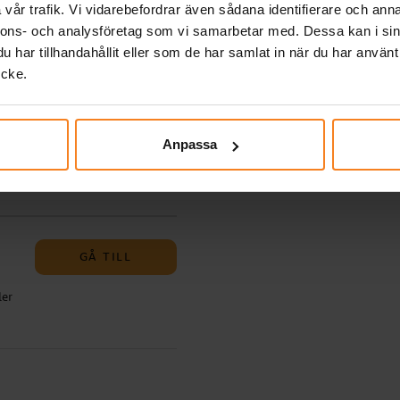
ch
vår trafik. Vi vidarebefordrar även sådana identifierare och anna
-
ler
nnons- och analysföretag som vi samarbetar med. Dessa kan i sin
om
 -
har tillhandahållit eller som de har samlat in när du har använt
 -
ell
ycke.
-
l –
kapa
n
igt
GÅ TILL
nger
ger.
t.
a
Anpassa
-
.
om
 -
 -
 de
älj
l –
as
 med
ch
GÅ TILL
nnu
ilda
-
ler
5".
 -
ell
 -
l –
:
trä
t
 -
nns