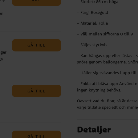
- Storlek: 86 cm höga
- Färg: Roséguld
en
m
t
- Material: Folie
lla
- Välj mellan siffrorna 0 till 9
- Säljes styckvis
GÅ TILL
nger
- Kan hängas upp eller fästas i 
ga
snöre genom ballongerna. Snöre 
ing,
- Håller sig svävandes i upp ti
- Enkla att blåsa upp: Använd m
ingen knytning behövs.
GÅ TILL
ger.
 30
Oavsett vad du firar, så är dessa
m) -
om
varje tillfälle speciellt och minn
 om
 -
ub
nnan
älj
en
as
Detaljer
) -
 Så
GÅ TILL