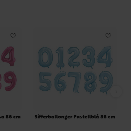
sa 86 cm
Sifferballonger Pastellblå 86 cm