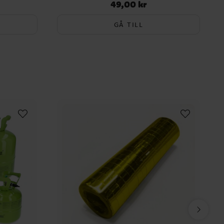
49,00 kr
Pris
:
49,00 kr
GÅ TILL