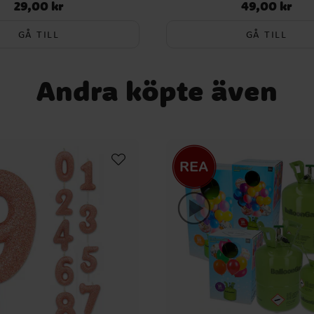
29,00 kr
49,00 kr
Pris
:
29,00 kr
Pris
:
49,00 kr
GÅ TILL
GÅ TILL
Andra köpte även