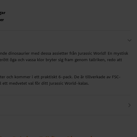
gar
ter
nande dinosaurier med dessa assietter från Jurassic World! En mystisk
rött öga och vassa klor bryter sig fram genom tallriken, redo att
ter och kommer i ett praktiskt 6-pack. De är tillverkade av FSC-
l ett medvetet val för ditt Jurassic World-kalas.