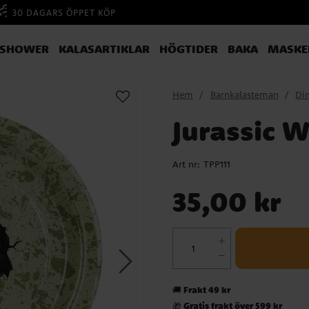
30 DAGARS ÖPPET KÖP
YSHOWER
KALASARTIKLAR
HÖGTIDER
BAKA
MASKE
Hem
Barnkalasteman
Din
Jurassic W
Art nr:
TPP111
Pris
:
35,00 kr
35,00 kr
Frakt 49 kr
🚚
Gratis frakt över 599 kr
🎁