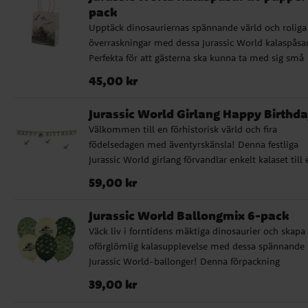
bordet och skapa en autentisk atmosfär till kalaset.
pack
Upptäck dinosauriernas spännande värld och roliga
överraskningar med dessa Jurassic World kalaspåsa
Perfekta för att gästerna ska kunna ta med sig små
överraskningar och minnen hem från ett episkt
Pris
:
45,00 kr
45,00 kr
barnkalas. Varje förpackning innehåller 6 kalaspåsa
FSC-märkt papper. Påsarna är 12 x 15,5 x 6 cm stora
Jurassic World Girlang Happy Birthd
och pryds av mäktiga dinosaurier som T-Rex och
Välkommen till en förhistorisk värld och fira
flygande Pterosaurer i ett vilt landskap.
födelsedagen med äventyrskänsla! Denna festliga
Jurassic World girlang förvandlar enkelt kalaset till 
dinosauriepark redo för firande. Girlangen är prydd
Pris
:
59,00 kr
59,00 kr
med bokstäver som formar texten "HAPPY BIRTHD
i en distinkt grön nyans med texturerat mönster.
Jurassic World Ballongmix 6-pack
Mellan orden hänger den ikoniska Jurassic World-
Väck liv i forntidens mäktiga dinosaurier och skapa
logotypen med siluetten av en T-Rex. Som en extra
oförglömlig kalasupplevelse med dessa spännande
spännande detalj hänger tre flygande dinosaurier,
Jurassic World-ballonger! Denna förpackning
Pteranodoner, under girlangen och bidrar till den
innehåller 6 ballonger med en mix av designs: någr
dynamiska dekorationen. Den är tillverkad av papp
Pris
:
39,00 kr
39,00 kr
pryds av den ikoniska Jurassic World-logotypen,
och mäter 45 x 165 cm.
medan andra har detaljerade silhuetter av olika