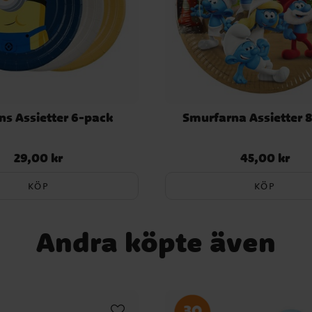
ns Assietter 6-pack
Smurfarna Assietter 
29,00 kr
45,00 kr
Pris
:
29,00 kr
Pris
:
45,00 kr
KÖP
KÖP
Andra köpte även