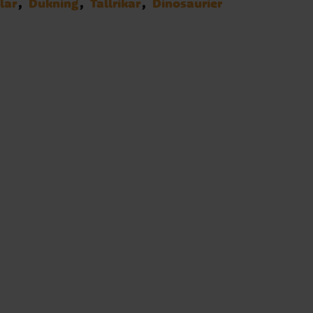
lar
Dukning
Tallrikar
Dinosaurier