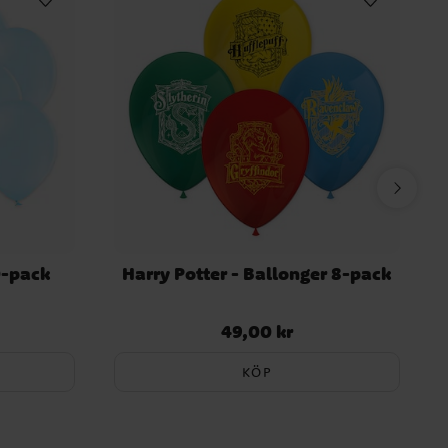
0-pack
Harry Potter - Ballonger 8-pack
49,00 kr
Pris
:
49,00 kr
KÖP