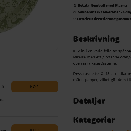
Betala flexibelt med Klarna
📄
Svanenmärkt leverans 1-3 da
🌱
Officiellt licensierade produk
✅
Beskrivning
Kliv in i en värld fylld av spän
varelse med ett glödande orange
överraska kalasgästerna.
Dessa assietter är 18 cm i diame
märkt papper, vilket gör dem til
KÖP
-ö
Detaljer
öna
i
t
Kategorier
 och
KÖP
essa