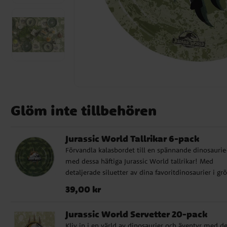
Glöm inte tillbehören
Jurassic World Tallrikar 6-pack
Förvandla kalasbordet till en spännande dinosaurie
med dessa häftiga Jurassic World tallrikar! Med
detaljerade siluetter av dina favoritdinosaurier i gr
nyanser och den ikoniska Jurassic World-logotypen 
Pris
:
39,00 kr
39,00 kr
mitten, är dessa tallrikar perfekta för att servera ma
till små äventyrare. Tallrikarna är 23 cm i diameter
Jurassic World Servetter 20-pack
kommer i ett praktiskt 6-pack. De är tillverkade av
Kliv in i en värld av dinosaurier och äventyr med d