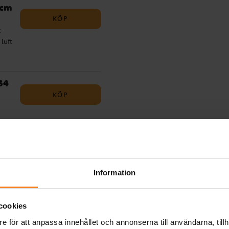
 cm
i
KÖP
e
c
ed
luft
n är
å
64
den
KÖP
nkt
ch
n
ta
Information
KÖP
cookies
e
.
e för att anpassa innehållet och annonserna till användarna, tillh