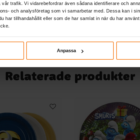
vår trafik. Vi vidarebefordrar även sådana identifierare och anna
um
nnons- och analysföretag som vi samarbetar med. Dessa kan i sin
ör
KÖP
den
har tillhandahållit eller som de har samlat in när du har använt
en
ng
ycke.
5
 T-
 kan
iska
Anpassa
 din
en
Relaterade produkter