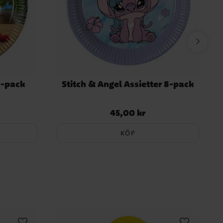
8-pack
Stitch & Angel Assietter 8-pack
45,00 kr
Pris
:
45,00 kr
KÖP