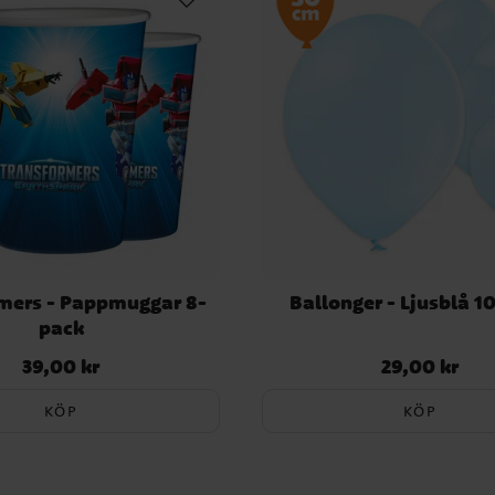
mers - Pappmuggar 8-
Ballonger - Ljusblå 1
pack
39,00 kr
29,00 kr
Pris
:
39,00 kr
Pris
:
29,00 kr
KÖP
KÖP