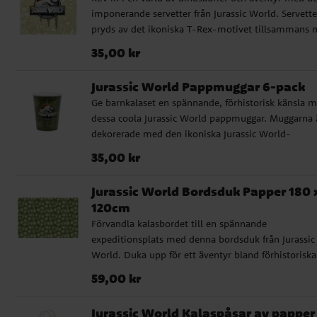
FSC-märkt papper.
imponerande servetter från Jurassic World. Servett
pryds av det ikoniska T-Rex-motivet tillsammans
råa klomärken mot en jordnära bakgrund, vilket sät
Pris
:
35,00 kr
35,00 kr
stämningen för kalaset. Detta praktiska 20-pack be
av servetter med 2-lager som är 33 x 33 cm stora n
Jurassic World Pappmuggar 6-pack
de är utvikta. De är tillverkade av FSC-certifierat
Ge barnkalaset en spännande, förhistorisk känsla 
papper.
dessa coola Jurassic World pappmuggar. Muggarna 
dekorerade med den ikoniska Jurassic World-
logotypen föreställande en mäktig T-Rex silhuett,
Pris
:
35,00 kr
35,00 kr
omgiven av en grönskande djungel med subtila
dinosauriesiluetter i bakgrunden. Perfekta för att
Jurassic World Bordsduk Papper 180 
servera dryck till alla små äventyrare! Varje 6-pack
120cm
består av muggar som rymmer 250 ml och är
Förvandla kalasbordet till en spännande
tillverkade av FSC-certifierat papper, ett miljövänlig
expeditionsplats med denna bordsduk från Jurassic
val för din fest.
World. Duka upp för ett äventyr bland förhistoriska
spår och logotyper som för tankarna direkt till
Pris
:
59,00 kr
59,00 kr
dinosauriernas värld. Denna bordsduk är tillverkad
papper och mäter 180 x 120 cm, perfekt för att sky
Jurassic World Kalaspåsar av papper