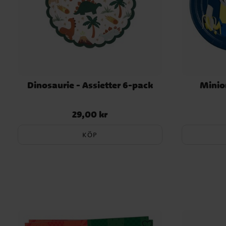
Dinosaurie - Assietter 6-pack
Minio
29,00 kr
Pris
:
29,00 kr
KÖP