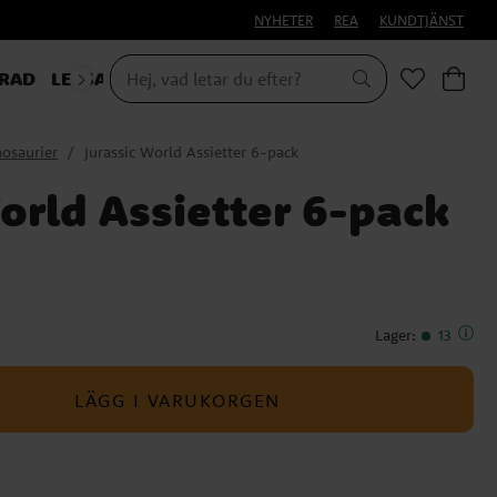
NYHETER
REA
KUNDTJÄNST
RAD
LEKSAKER & PRESENTER
osaurier
Jurassic World Assietter 6-pack
orld Assietter 6-pack
Lager
:
13
LÄGG I VARUKORGEN