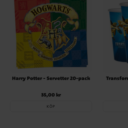
Harry Potter - Servetter 20-pack
Transfor
35,00 kr
Pris
:
35,00 kr
KÖP