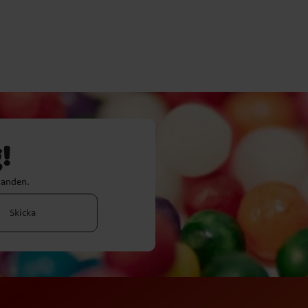
!
danden.
Skicka