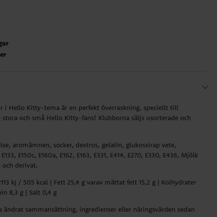
gar
ter
 Hello Kitty-tema är en perfekt överraskning, speciellt till
e stora och små Hello Kitty-fans! Klubborna säljs osorterade och
lse, aromämnen, socker, dextros, gelatin, glukossirap vete,
 E133, E150c, E160a, E162, E163, E331, E414, E270, E330, E436, Mjölk
 och derivat.
13 kJ / 505 kcal | Fett 25,4 g varav mättat fett 15,2 g | Kolhydrater
in 8,3 g | Salt 0,4 g
ha ändrat sammansättning, ingredienser eller näringsvärden sedan