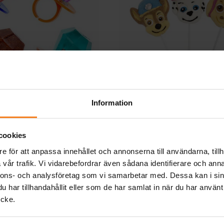
Information
bba, Diamant 10 gram
Paw Patrol
(styckvis)
Marshmallowsklu
12,00 kr
29,00 kr
Pris
:
12,00 kr
Pris
:
29,00 kr
cookies
e för att anpassa innehållet och annonserna till användarna, tillh
KÖP
KÖP
vår trafik. Vi vidarebefordrar även sådana identifierare och anna
nnons- och analysföretag som vi samarbetar med. Dessa kan i sin
Andra köpte även
har tillhandahållit eller som de har samlat in när du har använt
ycke.