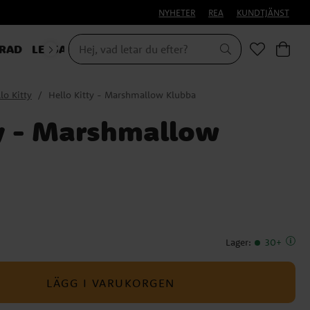
NYHETER
REA
KUNDTJÄNST
RAD
LEKSAKER & PRESENTER
lo Kitty
Hello Kitty - Marshmallow Klubba
ty - Marshmallow
Lager
:
30+
LÄGG I VARUKORGEN