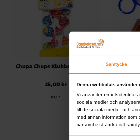
Samtycke
Chupa Chups Klubbor 10-pack
Ringklu
25,00 kr
Pris
:
25,00 kr
Denna webbplats använder 
Vi använder enhetsidentifierar
KÖP
sociala medier och analysera 
till de sociala medier och a
med annan information som du 
närsomhelst ändra ditt samt