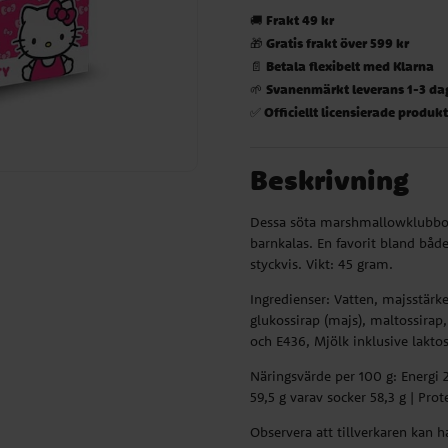
Frakt 49 kr
🚚
Gratis frakt över 599 kr
🎁
Betala flexibelt med Klarna
📄
Svanenmärkt leverans 1-3 da
🌱
Officiellt licensierade produk
✅
Beskrivning
Dessa söta marshmallowklubbor i
barnkalas. En favorit bland båd
styckvis. Vikt: 45 gram.
Ingredienser: Vatten, majsstärke
glukossirap (majs), maltossirap,
och E436, Mjölk inklusive laktos
Näringsvärde per 100 g: Energi 21
59,5 g varav socker 58,3 g | Prote
Observera att tillverkaren kan 