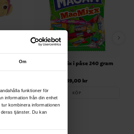
Om
Maoam Mix i påse 240 gram
bba
39,00 kr
Pris
:
39,00 kr
andahålla funktioner för
KÖP
n information från din enhet
 tur kombinera informationen
 deras tjänster. Du kan