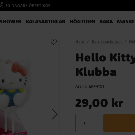
30 DAGARS ÖPPET KÖP
YSHOWER
KALASARTIKLAR
HÖGTIDER
BAKA
MASKE
Hem
Barnkalasteman
Hel
Hello Kit
Klubba
Art nr:
ER44101
Pris
:
29,00 kr
29,00 kr