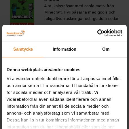
4 st. kalaspåsar med coola motiv från
Minecraft. Fyll påsarna med godis och
roliga överraskningar och ge dem sedan
till barnen på ditt barnkalas. Påsarna är
Pris
39,00 kr
:
39,00 kr
tillverkade av FSC-märkt papper och är
ca 22 x 13 cm stora.
KÖP
Samtycke
Information
Om
Minecraft - Inbjudningskort 6-pack
6 st. inbjudningskort med coola motiv
från Minecraft. Perfekta att skicka ut till
Denna webbplats använder cookies
dina vänner för att bjuda in dom till ett
Vi använder enhetsidentifierare för att anpassa innehållet
roligt födelsedagskalas. Korten är ca 14
Pris
49,00 kr
:
49,00 kr
och annonserna till användarna, tillhandahålla funktioner
x 8 cm stora och förpackningen
för sociala medier och analysera vår trafik. Vi
inkluderar även 6 st. gröna kuvert.
KÖP
vidarebefordrar även sådana identifierare och annan
information från din enhet till de sociala medier och
Minecraft - Girlang Happy
annons- och analysföretag som vi samarbetar med.
Birthday
Dessa kan i sin tur kombinera informationen med annan
Vacker girlang av papp med texten
information som du har tillhandahållit eller som de har