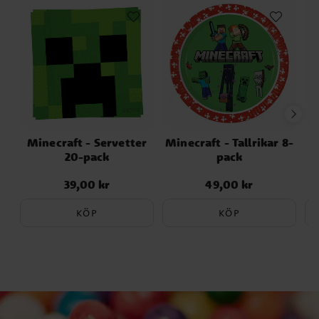
Minecraft - Servetter
Minecraft - Tallrikar 8-
M
20-pack
pack
39,00 kr
49,00 kr
Pris
:
39,00 kr
Pris
:
49,00 kr
KÖP
KÖP