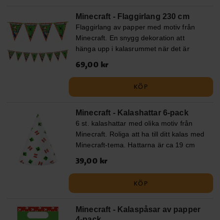
Minecraft - Flaggirlang 230 cm
Flaggirlang av papper med motiv från
Minecraft. En snygg dekoration att
hänga upp i kalasrummet när det är
dags för festligheter. Girlangen är ca 2,3
Pris
69,00 kr
:
69,00 kr
meter lång och varje vimpel är ca 24,5
cm hög.
KÖP
Minecraft - Kalashattar 6-pack
6 st. kalashattar med olika motiv från
Minecraft. Roliga att ha till ditt kalas med
Minecraft-tema. Hattarna är ca 19 cm
höga och hålls plats med ett resårband.
Pris
39,00 kr
:
39,00 kr
KÖP
Minecraft - Kalaspåsar av papper
4-pack