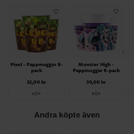
Pixel - Pappmuggar 8-
Monster High -
pack
Pappmuggar 8-pack
32,00 kr
39,00 kr
Pris
:
32,00 kr
Pris
:
39,00 kr
KÖP
KÖP
Andra köpte även