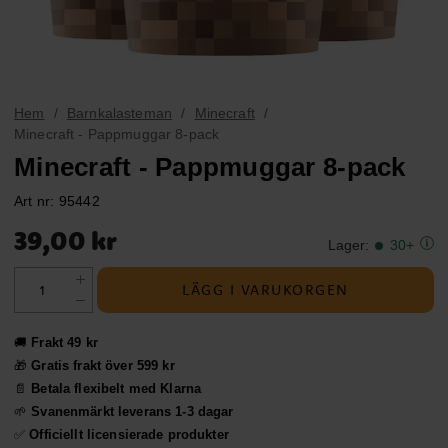
Hem
Barnkalasteman
Minecraft
Minecraft - Pappmuggar 8-pack
Minecraft - Pappmuggar 8-pack
Art nr:
95442
Pris
:
39,00 kr
39,00 kr
Lager
:
30+
LÄGG I VARUKORGEN
🚚
Frakt 49 kr
🎁
Gratis frakt över 599 kr
📄
Betala flexibelt med Klarna
🌱
Svanenmärkt leverans 1-3 dagar
✅
Officiellt licensierade produkter