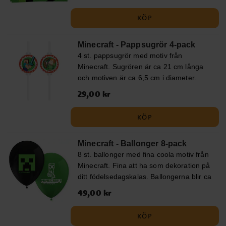
FSC-certifierat papper.
KÖP
Minecraft - Pappsugrör 4-pack
4 st. pappsugrör med motiv från
Minecraft. Sugrören är ca 21 cm långa
och motiven är ca 6,5 cm i diameter.
Pris
29,00 kr
:
29,00 kr
KÖP
Minecraft - Ballonger 8-pack
8 st. ballonger med fina coola motiv från
Minecraft. Fina att ha som dekoration på
ditt födelsedagskalas. Ballongerna blir ca
30 cm i diameter när dom är uppblåsta
Pris
49,00 kr
:
49,00 kr
och går att fylla med luft och helium. Om
du blåser upp med luft rekommenderar
KÖP
vi att du använder en ballongpump.