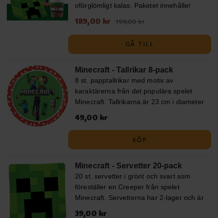
oförglömligt kalas. Paketet innehåller
Minecraft tallrikar (23 cm), Minecraft
Nuvarande pris
189,00 kr
:
189,00 kr
Tidigare pris
:
199,00 kr
pappmuggar (200 ml) och Minecraft
199,00 kr
servetter (33 x 33 cm) för 8, 16 eller 24
GÅ TILL
personer. Dessutom innehåller paketet
10 ljusgröna ballonger och 10
mörkgröna ballonger som skapar en
Minecraft - Tallrikar 8-pack
festlig atmosfär, samt en mörkgrön
8 st. papptallrikar med motiv av
plastduk (137 x 274 cm). I paketet för 24
karaktärerna från det populära spelet
gäster ingår 2 bordsdukar. Komplettera
Minecraft. Tallrikarna är 23 cm i diameter
gärna ditt Minecraft kalaspaket med
och är tillverkade av FSC-märkt papper.
Pris
49,00 kr
:
49,00 kr
tillval som kalaspåsar, partyboxar, godis,
småleksaker och andra Minecraft
KÖP
festdekorationer. Gör kalaset komplett
med våra spännande baktillbehör för att
Minecraft - Servetter 20-pack
skapa det perfekta Minecraft
20 st. servetter i grönt och svart som
temakalaset.
föreställer en Creeper från spelet
Minecraft. Servetterna har 2-lager och är
33 x 33 cm stora utvikta. Tillverkade av
Pris
39,00 kr
:
39,00 kr