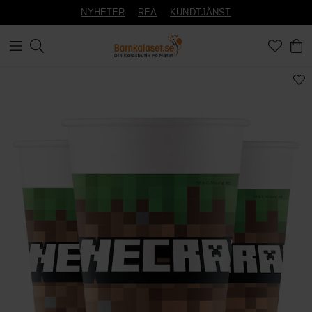
NYHETER
REA
KUNDTJÄNST