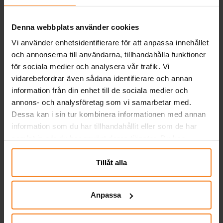
Andra köpte även
Denna webbplats använder cookies
Vi använder enhetsidentifierare för att anpassa innehållet
och annonserna till användarna, tillhandahålla funktioner
för sociala medier och analysera vår trafik. Vi
vidarebefordrar även sådana identifierare och annan
information från din enhet till de sociala medier och
annons- och analysföretag som vi samarbetar med.
Dessa kan i sin tur kombinera informationen med annan
information som du har tillhandahållit eller som de har
Tårtbild Bluey - Oblat
Lilo & Stitch Kalaspåsar
samlat in när du har använt deras tjänster. Du kan
20 cm
6-pack
närsomhelst ändra ditt samtycke.
Tillåt alla
49,00 kr
22,00 kr
Pris
:
49,00 kr
Pris
:
22,00 kr
KÖP
KÖP
Anpassa