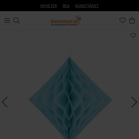
NYHETER
REA
KUNDTJÄNST