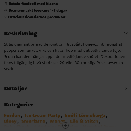
Betala flexibelt med Klarna
📄
Svanenmärkt leverans 1-3 dagar
🌱
Officiellt licensierade produkter
✅
Beskrivning
Stilig diamantformad dekoration i ljusblått honeycomb mönstrat
papper som enkelt viks och hålls ihop med dubbelhäftande tejp.
Sedan kan den hängas upp i det medföljande snöret. Dekorationen
finns tillgänglig i två storlekar, 20 eller 30 cm hög. Priset avser en
styck.
Detaljer
Kategorier
Fordon
Ice Cream Party
Emil i Lönneberga
Bluey
Smurfarna
Manga
Lilo & Stitch
Baby Shark
1-årskalas Blårutigt
Narwhal Party