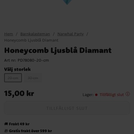
Hem
Barnkalasteman
Narwhal Party
Honeycomb Ljusblå Diamant
Honeycomb Ljusblå Diamant
Art nr:
PD78080-20-cm
Välj storlek
20 cm
30 cm
Pris
:
15,00 kr
15,00 kr
Lager
:
Tillfälligt slut
TILLFÄLLIGT SLUT
Frakt 49 kr
🚚
Gratis frakt över 599 kr
🎁