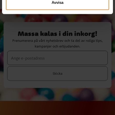
Avvisa
Massa kalas i din inkorg!
Prenumerera på vårt nyhetsbrev och ta del av roliga tips,
kampanjer och erbjudanden.
Skicka