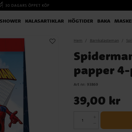
30 DAGARS ÖPPET KÖP
YSHOWER
KALASARTIKLAR
HÖGTIDER
BAKA
MASKE
Hem
Barnkalasteman
Sp
Spiderman
papper 4-
Art nr:
93869
Pris
:
39,00 kr
39,00 kr