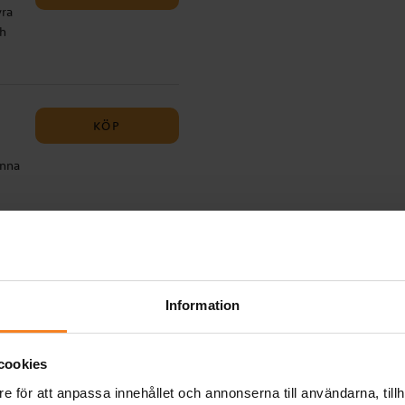
yra
h
KÖP
t
enna
nte
a
r.
ack
a
KÖP
n
Information
lek
 för
cookies
man-
e för att anpassa innehållet och annonserna till användarna, tillh
KÖP