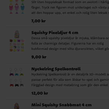
Söt liten hoppleksak formad som en axolotl i härli
80 linjerade sidor ✔️ Spiralbunden modell som är
färger. Tryck ner figuren mot underlaget och vänta 
enkel att använda ✔️ Framsida och baksida med
att den hoppar upp, en enkel och rolig liten leksak
effektfull 3D-bild
passar perfekt som kalaspresent, kalaspåsepryl elle
Pris
:
7,00 kr
7,00 kr
liten överraskning till barnen. Hoppleksaken säljs
osorterad och styckvis, vilket betyder att färgen blir
Squishy Pixeldjur 4 cm
överraskning. Figuren finns i flera färgglada variante
Dessa små squishy pixeldjur är mjuka, klämbara o
och är ca 4-5 cm hög. ✔ Säljs osorterade och styckv
fulla av charmiga detaljer. Figurerna har en rolig
✔ Rolig liten present till kalaspåsar, fiskdamm och
kubformad design med söta djuransikten, vilket gö
barnkalas
dem perfekta som liten present, kalaspåsefyllning e
Pris
:
9,00 kr
9,00 kr
överraskning till barn som gillar gulliga småsaker.
Kläm, samla och lek med de färgglada pixeldjuren,
Nyckelring Spelkontroll
eller låt dem ligga framme som en söt liten dekora
Nyckelring Spelkontroll är en detaljrik 3D-modell 
på skrivbordet, hyllan eller i barnrummet. ✔️ Storle
passar perfekt för alla som älskar tv-spel och gami
ca 4 cm ✔️ Säljs osorterade och styckvis ✔️ Ej lämpl
Färgglad design med metallring som gör den enkel 
för barn under 3 år
fästa på nycklar, ryggsäck eller väska. En rolig liten
Pris
:
12,00 kr
12,00 kr
present eller kalasöverraskning för spelintresserade
barn. Ca 5 cm bred. Säljs osorterade och styckvis. E
Mini Squishy Snabbmat 4 cm
lämplig för barn under 3 år.