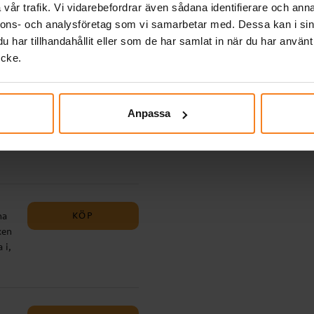
vår trafik. Vi vidarebefordrar även sådana identifierare och anna
a
nnons- och analysföretag som vi samarbetar med. Dessa kan i sin
har tillhandahållit eller som de har samlat in när du har använt
ycke.
i-
KÖP
m!
Anpassa
igur
KÖP
na
ken
 i,
der
nt
ed