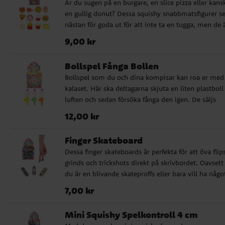
Är du sugen på en burgare, en slice pizza eller kans
en gullig donut? Dessa squishy snabbmatsfigurer se
nästan för goda ut för att inte ta en tugga, men de 
förstås bara till för att klämma på! Perfekta för
Pris
:
9,00 kr
9,00 kr
stresslindring, lek eller som en rolig liten gåva. Läg
i kalaspåsen, samlingen eller ha en vid skrivbordet 
Bollspel Fånga Bollen
en daglig dos mjuk och skojig underhållning! Säljs
Bollspel som du och dina kompisar kan roa er med
osorterade och styckvis. Ej lämpliga för barn under 
kalaset. Här ska deltagarna skjuta en liten plastboll 
år.
luften och sedan försöka fånga den igen. De säljs
osorterade och styckvis och är ca 12 cm höga. Ej
Pris
:
12,00 kr
12,00 kr
lämpliga för barn under 3 år.
Finger Skateboard
Dessa finger skateboards är perfekta för att öva flips
grinds och trickshots direkt på skrivbordet. Oavset
du är en blivande skateproffs eller bara vill ha någo
kul att pilla med, är dessa små brädor ett måste!
Pris
:
7,00 kr
7,00 kr
Perfekta för skolbänken, kalaspåsar, piñatafyllning e
som en rolig utmaning mellan kompisar – vem ka
Mini Squishy Spelkontroll 4 cm
landa den snyggaste ollien? Säljs osorterade och