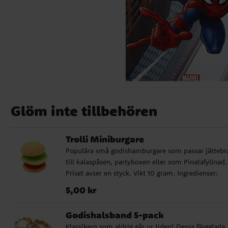
Glöm inte tillbehören
Trolli Miniburgare
Populära små godishamburgare som passar jättebr
till kalaspåsen, partyboxen eller som Pinatafyllnad.
Priset avser en styck. Vikt 10 gram. Ingredienser:
Glykossirap, socker, gelatin, syror, citronsyra,
Pris
:
5,00 kr
5,00 kr
mjölksyra, gelningsmedel, pektin, colouring foods
(svartvinbär, morot, gurkmeja, safflor, citron, rädisa
Godishalsband 5-pack
spirulina), aromer: palmkärnolja, ytbehandlingsme
Klassikern som aldrig går ur tiden! Dessa färgglada