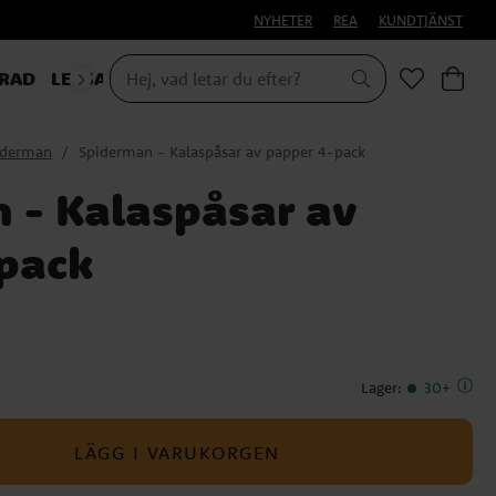
NYHETER
REA
KUNDTJÄNST
RAD
LEKSAKER & PRESENTER
iderman
Spiderman - Kalaspåsar av papper 4-pack
 - Kalaspåsar av
pack
Lager
:
30+
LÄGG I VARUKORGEN