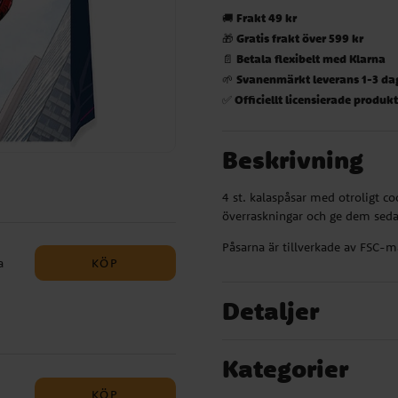
Frakt 49 kr
🚚
Gratis frakt över 599 kr
🎁
Betala flexibelt med Klarna
📄
Svanenmärkt leverans 1-3 da
🌱
Officiellt licensierade produk
✅
Beskrivning
4 st. kalaspåsar med otroligt c
överraskningar och ge dem sed
Påsarna är tillverkade av FSC-m
KÖP
a
Detaljer
,
Kategorier
del:
KÖP