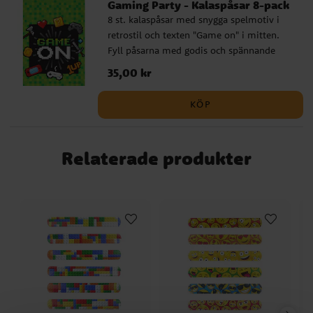
Gaming Party - Kalaspåsar 8-pack
8 st. kalaspåsar med snygga spelmotiv i
retrostil och texten "Game on" i mitten.
Fyll påsarna med godis och spännande
överraskningar och ge dem sedan till
Pris
35,00 kr
:
35,00 kr
vännerna under kalaset.
KÖP
Relaterade produkter