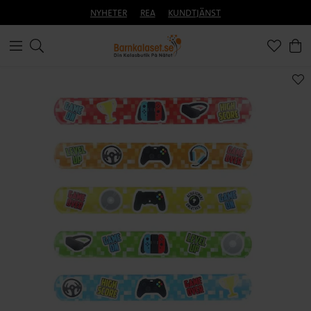
NYHETER
REA
KUNDTJÄNST