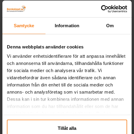
Byggklossar snap-on
Emojis snap-on
S
armband
armband
Samtycke
Information
Om
5,00 kr
5,00 kr
Pris
:
5,00 kr
Pris
:
5,00 kr
KÖP
KÖP
Denna webbplats använder cookies
Vi använder enhetsidentifierare för att anpassa innehållet
Andra köpte även
och annonserna till användarna, tillhandahålla funktioner
för sociala medier och analysera vår trafik. Vi
vidarebefordrar även sådana identifierare och annan
information från din enhet till de sociala medier och
annons- och analysföretag som vi samarbetar med.
Dessa kan i sin tur kombinera informationen med annan
information som du har tillhandahållit eller som de har
samlat in när du har använt deras tjänster. Du kan
närsomhelst ändra ditt samtycke.
Tillåt alla