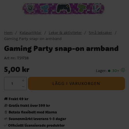
Hem
Kalasartiklar
Lekar & aktiviteter
Små leksaker
Gaming Party snap-on armband
Gaming Party snap-on armband
Art nr:
T51738
Pris
:
5,00 kr
5,00 kr
Lager
:
30+
LÄGG I VARUKORGEN
Frakt 49 kr
🚚
Gratis frakt över 599 kr
🎁
Betala flexibelt med Klarna
📄
Svanenmärkt leverans 1-3 dagar
🌱
Officiellt licensierade produkter
✅