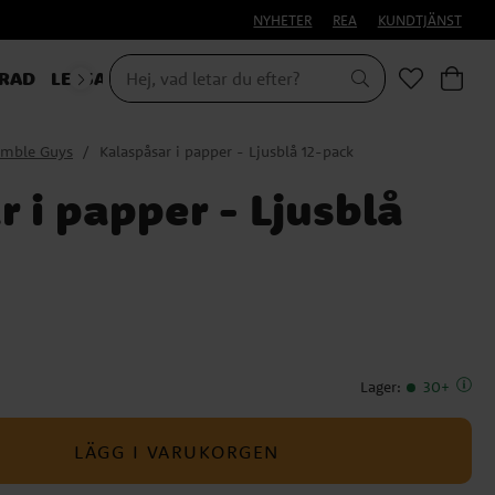
NYHETER
REA
KUNDTJÄNST
RAD
LEKSAKER & PRESENTER
umble Guys
Kalaspåsar i papper - Ljusblå 12-pack
 i papper - Ljusblå
Lager
:
30+
LÄGG I VARUKORGEN