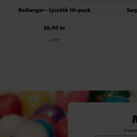
Ballonger - Ljusblå 10-pack
Ser
29,00 kr
Pris
:
29,00 kr
KÖP
Prenum