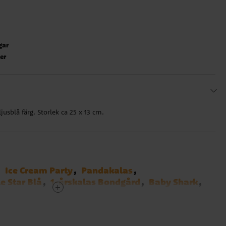
gar
ter
ljusblå färg. Storlek ca 25 x 13 cm.
Ice Cream Party
Pandakalas
le Star Blå
1-årskalas Bondgård
Baby Shark
ompa
Dog Party
Minionerna
Emoji
Hästar
b
Fordon
Blues Clues
Emil i Lönneberga
anga
Lilo & Stitch
Bangoberry
Bamse kalas