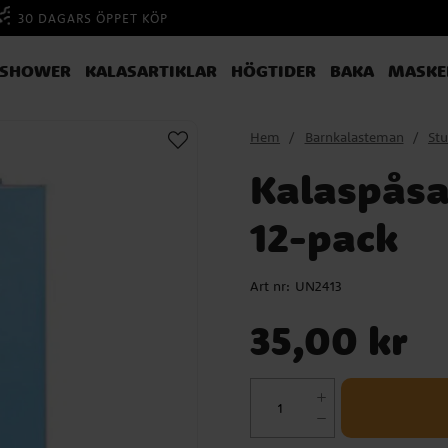
30 DAGARS ÖPPET KÖP
YSHOWER
KALASARTIKLAR
HÖGTIDER
BAKA
MASKE
Hem
Barnkalasteman
St
Kalaspåsar
12-pack
Art nr:
UN2413
Pris
:
35,00 kr
35,00 kr