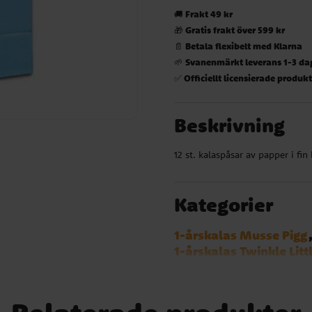
Frakt 49 kr
🚚
Gratis frakt över 599 kr
🎁
Betala flexibelt med Klarna
📄
Svanenmärkt leverans 1-3 da
🌱
Officiellt licensierade produk
✅
Beskrivning
12 st. kalaspåsar av papper i fin 
Kategorier
1-årskalas Musse Pigg
1-årskalas Twinkle Litt
Birthday Bear
Bolib
Greta Gris
SvampBo
Bluey
Smurfarna
M