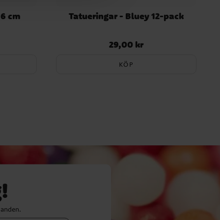
86 cm
Tatueringar - Bluey 12-pack
29,00 kr
Pris
:
29,00 kr
KÖP
!
danden.