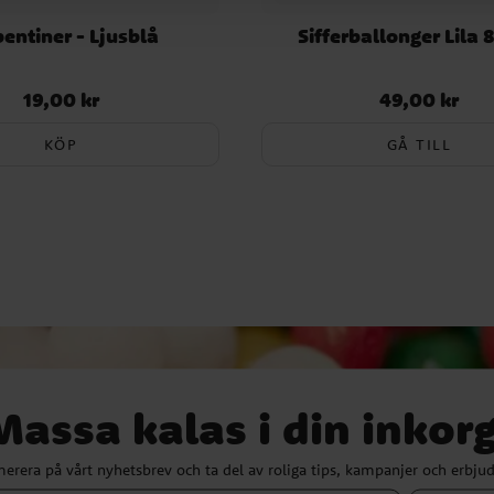
pentiner - Ljusblå
Sifferballonger Lila 
19,00 kr
49,00 kr
Pris
:
19,00 kr
Pris
:
49,00 kr
KÖP
GÅ TILL
Massa kalas i din inkorg
erera på vårt nyhetsbrev och ta del av roliga tips, kampanjer och erbju