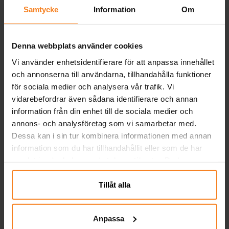
lagers och ca 33 x 33 cm stora utvikta.
Samtycke
Information
Om
Pris
39,00 kr
:
39,00 kr
KÖP
Denna webbplats använder cookies
Vi använder enhetsidentifierare för att anpassa innehållet
Stumble Guys - Pappmuggar 8-
och annonserna till användarna, tillhandahålla funktioner
pack
för sociala medier och analysera vår trafik. Vi
8 st. pappmuggar med snyggt Stumble
vidarebefordrar även sådana identifierare och annan
Guys-motiv som gör dukningen extra
information från din enhet till de sociala medier och
rolig. Med dessa i fokus blir muggarna en
annons- och analysföretag som vi samarbetar med.
given favorit på kalaset och passar perfekt
Pris
39,00 kr
:
39,00 kr
Dessa kan i sin tur kombinera informationen med annan
till både saft och läsk. Muggarna är ca 10
information som du har tillhandahållit eller som de har
cm höga, rymmer 200 ml och är
KÖP
samlat in när du har använt deras tjänster. Du kan
tillverkade av FSC-märkt papper.
närsomhelst ändra ditt samtycke.
Stumble Guys - Tallrikar 8-pack
Tillåt alla
8 st. tallrikar med coolt Stumble Guys-
motiv som blir en hit på kalasbordet.
Tallrikarna är tillverkade av FSC-certifierat,
Anpassa
miljövänligt papper och är ca 23 cm i