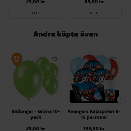
29,00 kr
69,00 kr
Pris
:
29,00 kr
Pris
:
69,00 kr
KÖP
KÖP
Andra köpte även
Ballonger - Gröna 10-
Avengers Kalaspaket 8-
pack
16 personer
29,00 kr
199,00 kr
Pris
:
29,00 kr
Pris
:
199,00 kr