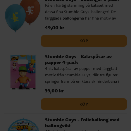
Få en härlig stämning på kalaset med
dessa fina Stumble Guys-ballonger! De
färgglada ballongerna har fina motiv av
karaktärer från spelet, en rolig dekoration
Pris
49,00 kr
:
49,00 kr
som gör barnkalaset extra festligt.
Ballongerna blir ca 30 cm i diameter
KÖP
uppblåsta och kan fyllas med både luft och
helium. För enklare uppblåsning
Stumble Guys - Kalaspåsar av
rekommenderar vi att använda en
papper 4-pack
ballongpump.
4 st. kalaspåsar av papper med färgglatt
motiv från Stumble Guys, där tre figurer
springer fram på en klassisk hinderbana i
spelets lekfulla stil. Perfekta att fylla med
Pris
39,00 kr
:
39,00 kr
godis, små leksaker eller roliga
överraskningar som barnen kan ta med sig
KÖP
hem efter kalaset. ✔️ Storlek: ca 22 x 13 cm
✔️ Tillverkade av miljövänligt FSC-
Stumble Guys - Folieballong med
certifierat papper
ballongvikt