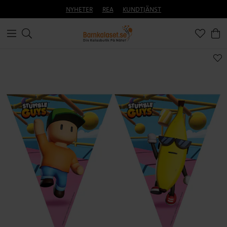
NYHETER
REA
KUNDTJÄNST