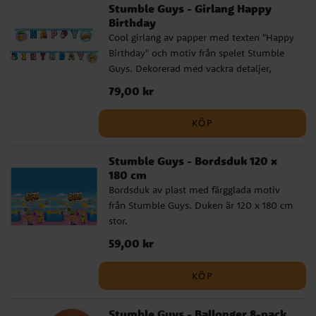
Stumble Guys - Girlang Happy
Birthday
Cool girlang av papper med texten "Happy
Birthday" och motiv från spelet Stumble
Guys. Dekorerad med vackra detaljer,
inspirerade av den färgglada världen.
Pris
79,00 kr
:
79,00 kr
Perfekt för att skapa en festlig stämning
vid födelsedagsfirandet! Girlangen är 2
KÖP
meter lång.
Stumble Guys - Bordsduk 120 x
180 cm
Bordsduk av plast med färgglada motiv
från Stumble Guys. Duken är 120 x 180 cm
stor.
Pris
59,00 kr
:
59,00 kr
KÖP
Stumble Guys - Ballonger 8-pack