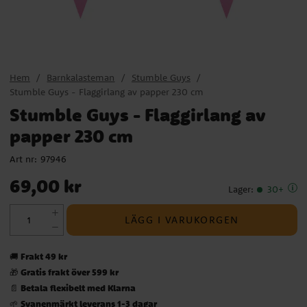
Hem
Barnkalasteman
Stumble Guys
Stumble Guys - Flaggirlang av papper 230 cm
Stumble Guys - Flaggirlang av
papper 230 cm
Art nr:
97946
Pris
:
69,00 kr
69,00 kr
Lager
:
30+
LÄGG I VARUKORGEN
Frakt 49 kr
🚚
Gratis frakt över 599 kr
🎁
Betala flexibelt med Klarna
📄
Svanenmärkt leverans 1-3 dagar
🌱