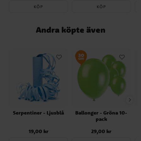
KÖP
KÖP
Andra köpte även
Serpentiner - Ljusblå
Ballonger - Gröna 10-
S
pack
19,00 kr
29,00 kr
Pris
:
19,00 kr
Pris
:
29,00 kr