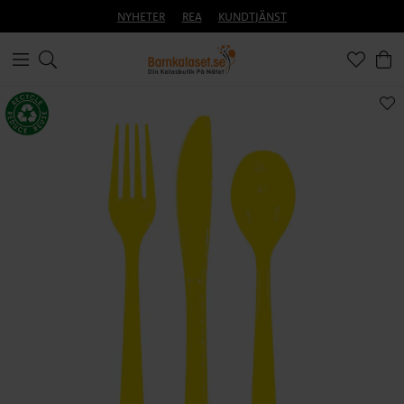
NYHETER
REA
KUNDTJÄNST