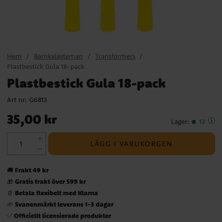
Hem
Barnkalasteman
Transformers
Plastbestick Gula 18-pack
Plastbestick Gula 18-pack
Art nr:
G6813
Pris
:
35,00 kr
35,00 kr
Lager
:
13
LÄGG I VARUKORGEN
Frakt 49 kr
🚚
Gratis frakt över 599 kr
🎁
Betala flexibelt med Klarna
📄
Svanenmärkt leverans 1-3 dagar
🌱
Officiellt licensierade produkter
✅