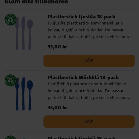
Glöm inte tillbehören
Spidey och hans fantastiska vänner
Bluey
Plastbestick Ljuslila 18-pack
18 ljuslila plastbestick som innehåller 6
knivar, 6 gafflar och 6 skedar. De passar
perfekt till kalas, buffé, picknick eller andra
tillfällen där du vill duka enkelt, praktiskt
Pris
35,00 kr
:
35,00 kr
och färgglatt. ✔️ Innehåller 6 knivar, 6
gafflar och 6 skedar ✔️ Återanvändbara och
KÖP
tål maskindisk
Plastbestick Mörkblå 18-pack
18 mörkblå plastbestick som innehåller 6
knivar, 6 gafflar och 6 skedar. De passar
perfekt till kalas, buffé, picknick eller andra
tillfällen där du vill duka enkelt, praktiskt
Pris
35,00 kr
:
35,00 kr
och färgglatt. ✔️ Innehåller 6 knivar, 6
gafflar och 6 skedar ✔️ Återanvändbara och
KÖP
tål maskindisk
Plastbestick Ljusblå 18-pack