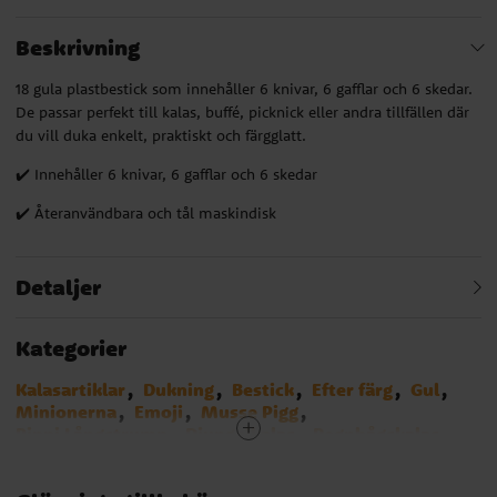
Beskrivning
18 gula plastbestick som innehåller 6 knivar, 6 gafflar och 6 skedar.
De passar perfekt till kalas, buffé, picknick eller andra tillfällen där
du vill duka enkelt, praktiskt och färgglatt.
✔️ Innehåller 6 knivar, 6 gafflar och 6 skedar
✔️ Återanvändbara och tål maskindisk
Detaljer
Kategorier
Kalasartiklar
Dukning
Bestick
Efter färg
Gul
Minionerna
Emoji
Musse Pigg
Pippi Långstrump
Djungelkalas
Regnbågskalas
Pokemon
SvampBob
Musse & Helium
Transformers
Asterix
Squishmallows