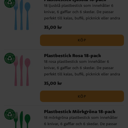
18 ljusblå plastbestick som innehåller 6
knivar, 6 gafflar och 6 skedar. De passar
perfekt till kalas, buffé, picknick eller andra
tillfällen där du vill duka enkelt, praktiskt
Pris
35,00 kr
:
35,00 kr
och färgglatt. ✔️ Innehåller 6 knivar, 6
gafflar och 6 skedar ✔️ Återanvändbara och
KÖP
tål maskindisk
Plastbestick Rosa 18-pack
18 rosa plastbestick som innehåller 6
knivar, 6 gafflar och 6 skedar. De passar
perfekt till kalas, buffé, picknick eller andra
tillfällen där du vill duka enkelt, praktiskt
Pris
35,00 kr
:
35,00 kr
och färgglatt. ✔️ Innehåller 6 knivar, 6
gafflar och 6 skedar ✔️ Återanvändbara och
KÖP
tål maskindisk
Plastbestick Mörkgröna 18-pack
18 mörkgröna plastbestick som innehåller
6 knivar, 6 gafflar och 6 skedar. De passar