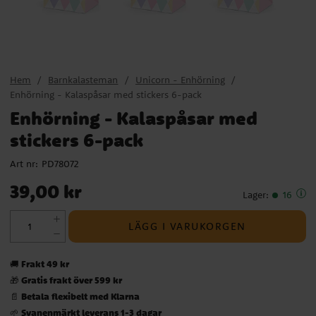
Hem
Barnkalasteman
Unicorn - Enhörning
Enhörning - Kalaspåsar med stickers 6-pack
Enhörning - Kalaspåsar med
stickers 6-pack
Art nr:
PD78072
Pris
:
39,00 kr
39,00 kr
Lager
:
16
LÄGG I VARUKORGEN
Frakt 49 kr
🚚
Gratis frakt över 599 kr
🎁
Betala flexibelt med Klarna
📄
Svanenmärkt leverans 1-3 dagar
🌱