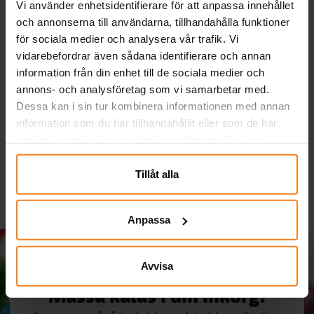
Vi använder enhetsidentifierare för att anpassa innehållet
och annonserna till användarna, tillhandahålla funktioner
för sociala medier och analysera vår trafik. Vi
vidarebefordrar även sådana identifierare och annan
information från din enhet till de sociala medier och
Enhörning - Tatueringar
Partyspel Enhörning 2-
annons- och analysföretag som vi samarbetar med.
6-pack
16 spelare
Dessa kan i sin tur kombinera informationen med annan
5,00 kr
29,00 kr
information som du har tillhandahållit eller som de har
Pris
:
5,00 kr
Pris
:
29,00 kr
samlat in när du har använt deras tjänster. Du kan
KÖP
KÖP
närsomhelst ändra ditt samtycke.
Tillåt alla
Anpassa
Avvisa
Massa kalas i din inkorg!