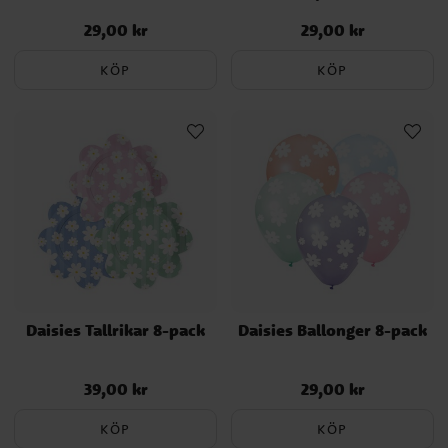
29,00 kr
29,00 kr
Pris
:
29,00 kr
Pris
:
29,00 kr
KÖP
KÖP
Daisies Tallrikar 8-pack
Daisies Ballonger 8-pack
39,00 kr
29,00 kr
Pris
:
39,00 kr
Pris
:
29,00 kr
KÖP
KÖP