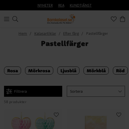
NYHETER
REA
KUNDTJÄNST
Hem
Kalasartiklar
Efter färg
Pastellfärger
Pastellfärger
Rosa
Mörkrosa
Ljusblå
Mörkblå
Röd
Filtrera
Sortera
58 produkter