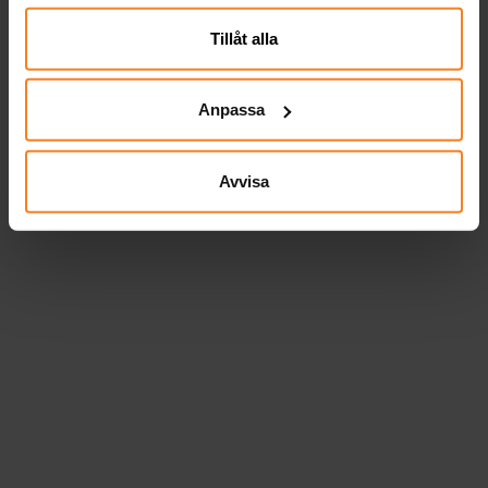
närsomhelst ändra ditt samtycke.
Tillåt alla
Anpassa
Avvisa