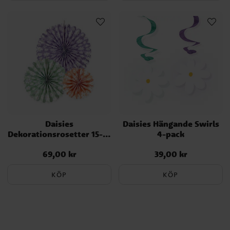
Daisies
Daisies Hängande Swirls
Dekorationsrosetter 15-32
4-pack
cm
69,00 kr
39,00 kr
Pris
:
69,00 kr
Pris
:
39,00 kr
KÖP
KÖP