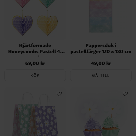
Hjärtformade
Pappersduk i
Honeycombs Pastell 4-
pastellfärger 120 x 180 cm
pack
69,00 kr
49,00 kr
Pris
:
69,00 kr
Pris
:
49,00 kr
KÖP
GÅ TILL