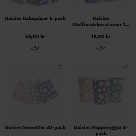
Daisies Kalaspåsar 6-pack
Daisies
Muffinsdekorationer 12-
pack
69,00 kr
19,00 kr
Pris
:
69,00 kr
Pris
:
19,00 kr
KÖP
KÖP
Daisies Servetter 20-pack
Daisies Pappmuggar 8-
pack