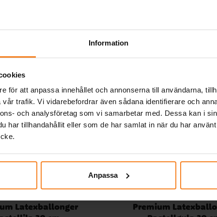
Relaterade produkter
Information
det
cookies
la
e för att anpassa innehållet och annonserna till användarna, tillh
vår trafik. Vi vidarebefordrar även sådana identifierare och anna
Till
nnons- och analysföretag som vi samarbetar med. Dessa kan i sin
ch
har tillhandahållit eller som de har samlat in när du har använt
har
ycke.
na
Anpassa
um Latexballonger
Premium Latexballo