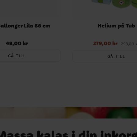
ballonger Lila 86 cm
Helium på Tub
49,00 kr
279,00 kr
Pris
:
49,00 kr
Nuvarande pris
:
279,00 kr
Tid
299,00 
299,00 kr
GÅ TILL
GÅ TILL
Massa kalas i din inkorg