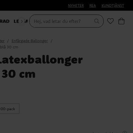
NYHETER
REA
KUNDTJÄNST
RAD
LEKSAKER & PRESENTER
ger
Enfärgade Ballonger
lblå 30 cm
atexballonger
å 30 cm
100-pack