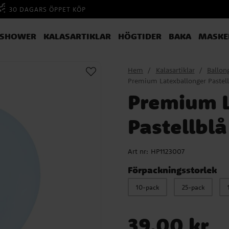
30 DAGARS ÖPPET KÖP
YSHOWER
KALASARTIKLAR
HÖGTIDER
BAKA
MASKE
Hem
Kalasartiklar
Ballon
Premium Latexballonger Pastel
Premium L
Pastellbl
Art nr:
HP1123007
Förpackningsstorlek
10-pack
25-pack
Pris
:
39,00 kr
39,00 kr