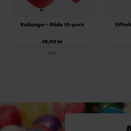
Ballonger - Röda 10-pack
Siffer
29,00 kr
Pris
:
29,00 kr
KÖP