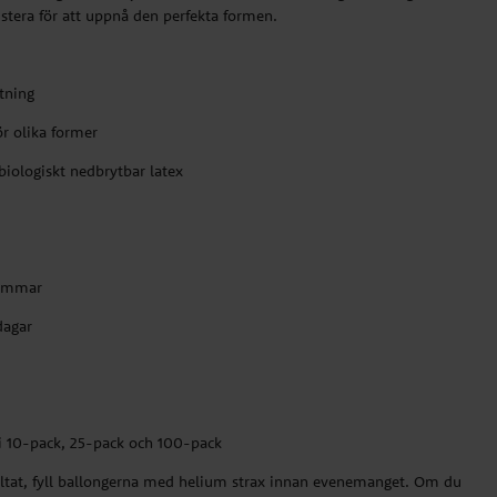
stera för att uppnå den perfekta formen.
ytning
ör olika former
biologiskt nedbrytbar latex
timmar
dagar
 i 10-pack, 25-pack och 100-pack
ultat, fyll ballongerna med helium strax innan evenemanget. Om du