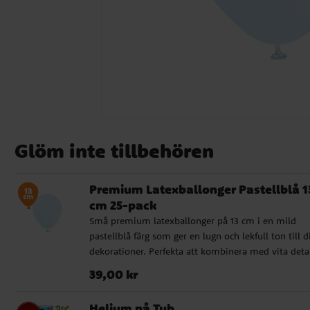
Glöm inte tillbehören
Premium Latexballonger Pastellblå 1
cm 25-pack
Små premium latexballonger på 13 cm i en mild
pastellblå färg som ger en lugn och lekfull ton till d
dekorationer. Perfekta att kombinera med vita detal
för en harmonisk och drömlik atmosfär. Dessa
Pris
:
39,00 kr
39,00 kr
premium latexballonger är tillverkade av Kalisan i
Europa och består av 100% naturlig, biologiskt
Helium på Tub