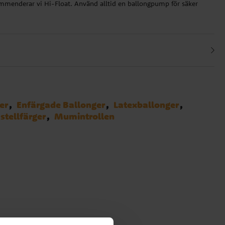
ekommenderar vi Hi-Float. Använd alltid en ballongpump för säker
er
Enfärgade Ballonger
Latexballonger
stellfärger
Mumintrollen