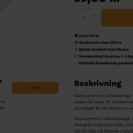
Frakt 49 kr
🚚
Gratis frakt över 599 kr
🎁
Betala flexibelt med Klarna
📄
Svanenmärkt leverans 1-3 da
🌱
Officiellt licensierade produk
✅
Beskrivning
3
KÖP
Vackra premium latexballonger i
ina
vacker blå nyans till festdekor
jer
ljusa färger för ett stilrent och 
Dessa premium latexballonger är
biologiskt nedbrytbar latex. Fy
kan de hålla sig flytande i hel