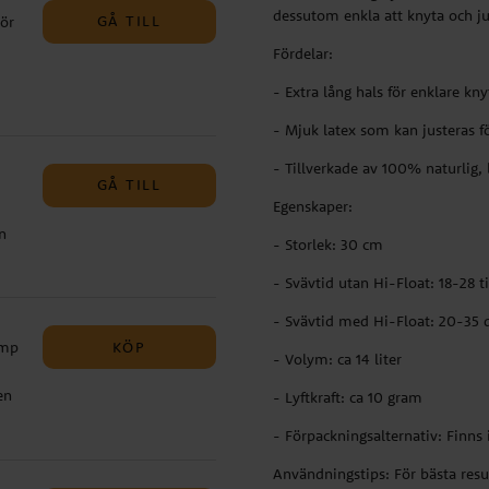
dessutom enkla att knyta och ju
GÅ TILL
hör
h
 -
Fördelar:
om
- Extra lång hals för enklare kn
kr
lla
- Mjuk latex som kan justeras f
assa
- Tillverkade av 100% naturlig, 
att
GÅ TILL
m
Egenskaper:
n
m
- Storlek: 30 cm
et
cm,
- Svävtid utan Hi-Float: 18-28 
g,
- Svävtid med Hi-Float: 20-35 
KÖP
ump
25
- Volym: ca 14 liter
n:
en
- Lyftkraft: ca 10 gram
t
- Förpackningsalternativ: Finns
lla
Användningstips: För bästa res
sar