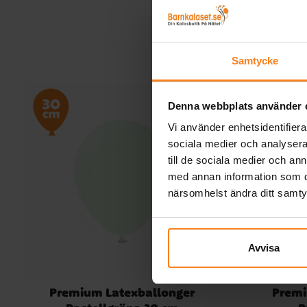
vill förvara heliumtuben. Kompletta instruktioner
medföljer. Du kan även se filmen nedan. När
heliumtuben är tom så lämnas den till din
återvinningscentral. Observera att det inte ingår
Samtycke
ballonger. Om din beställning innehåller helium är 
viktigt att ta hänsyn till följande: 1. En öppnad
förpackning kan inte returneras. Förpackningen är
Denna webbplats använder 
förseglad med röd plomberingstejp för att säkerstäl
att varje kund får en oanvänd produkt. 2. Följ
Vi använder enhetsidentifierar
anvisningarna noggrant. Observera att garantin inte
sociala medier och analysera 
gäller om heliumbehållaren har hanterats felaktigt. 
till de sociala medier och a
exempel om munstyckets gängor har blivit sneda o
med annan information som du 
därmed skadade, eller om bara den gröna ventilen 
närsomhelst ändra ditt samt
öppnats, men inte munstycket för att släppa ut
helium. 3. Se vår instruktionsvideo på
https://youtu.be/dNYfWZtrG3M och läs anvisningar
på förpackningen.
Avvisa
Premium Latexballonger
Premi