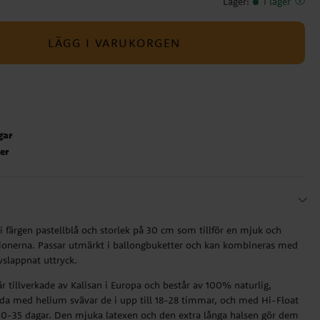
Lager
:
I lager
LÄGG I VARUKORGEN
gar
ter
 färgen pastellblå och storlek på 30 cm som tillför en mjuk och
ationerna. Passar utmärkt i ballongbuketter och kan kombineras med
avslappnat uttryck.
 tillverkade av Kalisan i Europa och består av 100% naturlig,
llda med helium svävar de i upp till 18-28 timmar, och med Hi-Float
a 20-35 dagar. Den mjuka latexen och den extra långa halsen gör dem