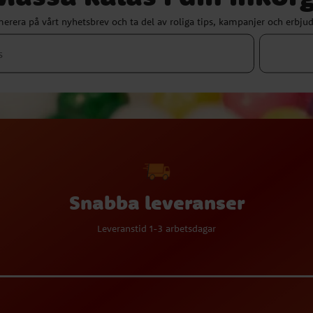
erera på vårt nyhetsbrev och ta del av roliga tips, kampanjer och erbju
Snabba leveranser
Leveranstid 1-3 arbetsdagar