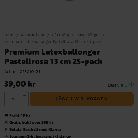
Hem
Kalasartiklar
Efter färg
Pastellfärger
Premium Latexballonger Pastellrosa 13 cm 25-pack
Premium Latexballonger
Pastellrosa 13 cm 25-pack
Art nr:
1053010-25
Pris
:
39,00 kr
39,00 kr
Lager
:
5
LÄGG I VARUKORGEN
Frakt 49 kr
🚚
Gratis frakt över 599 kr
🎁
Betala flexibelt med Klarna
📄
Svanenmärkt leverans 1-3 dagar
🌱