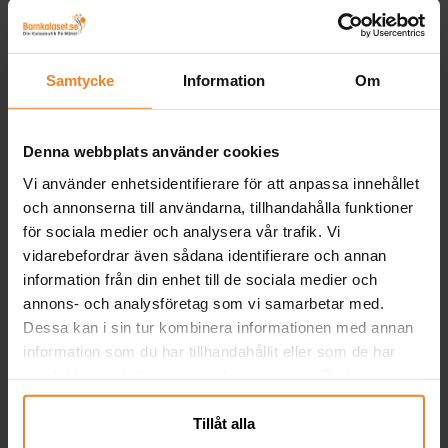
Ballonggirlandsband med hål i som du kan
använda dig av när du ska göra egna
ballonggirlanger på ett enkelt och smidigt
Samtycke
Information
Om
sätt. Bandet är tillverkat av plast och är ca
Pris
39,00 kr
:
39,00 kr
5 meter långt.
KÖP
Denna webbplats använder cookies
Vi använder enhetsidentifierare för att anpassa innehållet
och annonserna till användarna, tillhandahålla funktioner
Relaterade produkter
för sociala medier och analysera vår trafik. Vi
vidarebefordrar även sådana identifierare och annan
information från din enhet till de sociala medier och
annons- och analysföretag som vi samarbetar med.
Dessa kan i sin tur kombinera informationen med annan
information som du har tillhandahållit eller som de har
samlat in när du har använt deras tjänster. Du kan
närsomhelst ändra ditt samtycke.
Tillåt alla