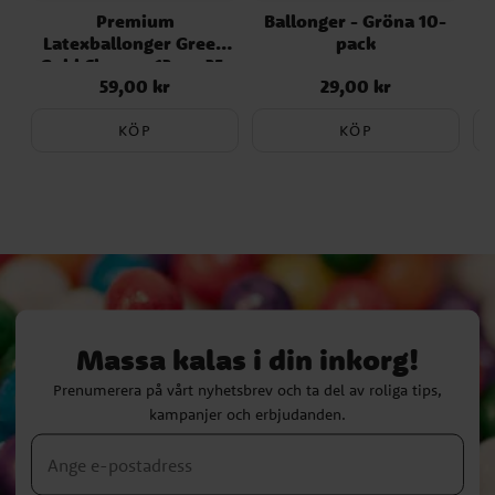
Premium
Ballonger - Gröna 10-
Latexballonger Green
pack
Gold Chrome 13 cm 25-
C
59,00 kr
29,00 kr
Pris
:
59,00 kr
Pris
:
29,00 kr
pack
KÖP
KÖP
Massa kalas i din inkorg!
Prenumerera på vårt nyhetsbrev och ta del av roliga tips,
kampanjer och erbjudanden.