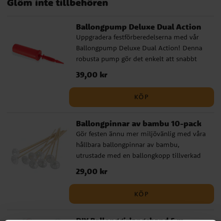
Glöm inte tillbehören
Ballongpump Deluxe Dual Action
Uppgradera festförberedelserna med vår
Ballongpump Deluxe Dual Action! Denna
robusta pump gör det enkelt att snabbt
blåsa upp många ballonger och den
Pris
39,00 kr
:
39,00 kr
kommer i olika färger som säljs
osorterade. Oavsett om det är barnkalas,
KÖP
babyshower eller andra speciella tillfällen,
är vår ballongpump det perfekta valet.
Ballongpinnar av bambu 10-pack
Gör festen ännu mer miljövänlig med våra
hållbara ballongpinnar av bambu,
utrustade med en ballongkopp tillverkad
av biologiskt nedbrytbar plast. Ett perfekt
Pris
29,00 kr
:
29,00 kr
komplement till ballongerna, oavsett om
det är kalas, fest eller andra högtider.
KÖP
Pinnarna är cirka 36 cm långa och erbjuder
både stil och funktion samtidigt som de
DIY Ballonggirlangsband 5 m
tar hänsyn till miljön.