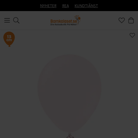
NYHETER
REA
KUNDTJÄNST